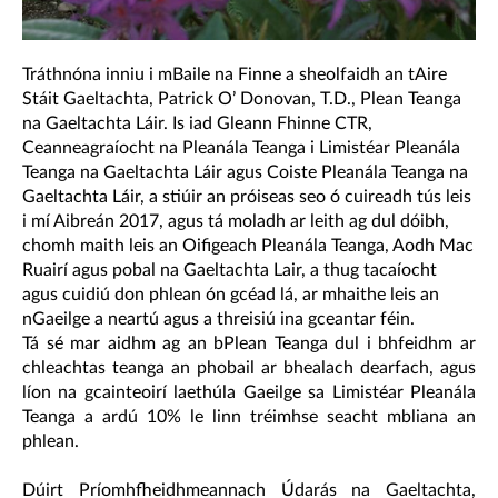
Tráthnóna inniu i mBaile na Finne a sheolfaidh an tAire
Stáit Gaeltachta, Patrick O’ Donovan, T.D., Plean Teanga
na Gaeltachta Láir. Is iad Gleann Fhinne CTR,
Ceanneagraíocht na Pleanála Teanga i Limistéar Pleanála
Teanga na Gaeltachta Láir agus Coiste Pleanála Teanga na
Gaeltachta Láir, a stiúir an próiseas seo ó cuireadh tús leis
i mí Aibreán 2017, agus tá moladh ar leith ag dul dóibh,
chomh maith leis an Oifigeach Pleanála Teanga, Aodh Mac
Ruairí agus pobal na Gaeltachta Lair, a thug tacaíocht
agus cuidiú don phlean ón gcéad lá, ar mhaithe leis an
nGaeilge a neartú agus a threisiú ina gceantar féin.
Tá sé mar aidhm ag an bPlean Teanga dul i bhfeidhm ar
chleachtas teanga an phobail ar bhealach dearfach, agus
líon na gcainteoirí laethúla Gaeilge sa Limistéar Pleanála
Teanga a ardú 10% le linn tréimhse seacht mbliana an
phlean.
Dúirt Príomhfheidhmeannach Údarás na Gaeltachta,