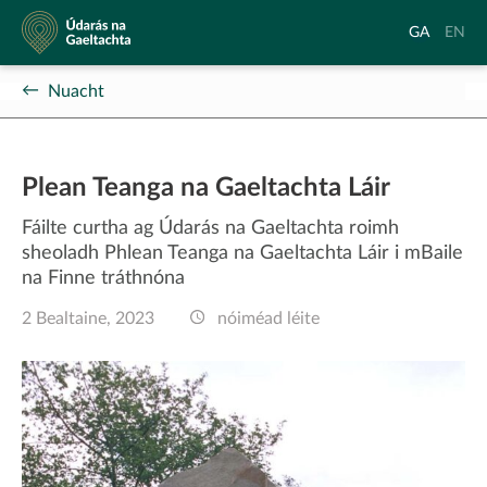
Údarás
Aistrigh
Chang
GA
EN
na
go
langu
Gaeltachta
Gaeilge
to
Nuacht
Englis
Plean Teanga na Gaeltachta Láir
Fáilte curtha ag Údarás na Gaeltachta roimh
sheoladh Phlean Teanga na Gaeltachta Láir i mBaile
na Finne tráthnóna
2 Bealtaine, 2023
nóiméad léite