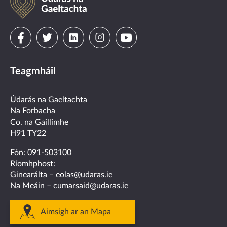
na
Gaeltachta
Visit
Visit
Visit
Visit
Visit
us
us
us
us
us
Teagmháil
on
on
on
on
on
facebook
twitter
linkedin
instagram
youtube
Údarás na Gaeltachta
Na Forbacha
Co. na Gaillimhe
H91 TY22
Fón:
091-503100
Ríomhphost:
Ginearálta –
eolas@udaras.ie
Na Meáin –
cumarsaid@udaras.ie
Aimsigh ar an Mapa