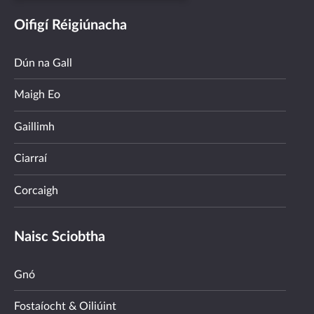
Oifigí Réigiúnacha
Dún na Gall
Maigh Eo
Gaillimh
Ciarraí
Corcaigh
Naisc Sciobtha
Gnó
Fostaíocht & Oiliúint