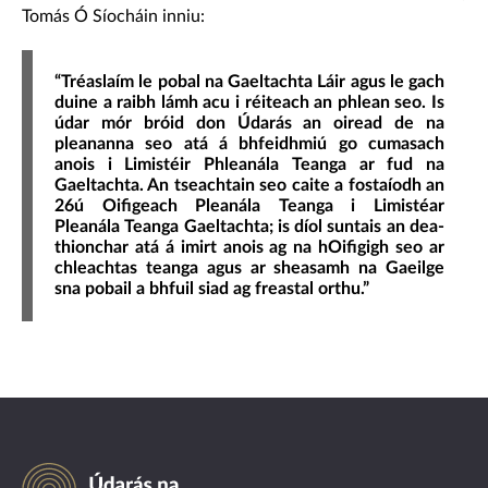
Tomás Ó Síocháin inniu:
“Tréaslaím le pobal na Gaeltachta Láir agus le gach
duine a raibh lámh acu i réiteach an phlean seo. Is
údar mór bróid don Údarás an oiread de na
pleananna seo atá á bhfeidhmiú go cumasach
anois i Limistéir Phleanála Teanga ar fud na
Gaeltachta. An tseachtain seo caite a fostaíodh an
26ú Oifigeach Pleanála Teanga i Limistéar
Pleanála Teanga Gaeltachta; is díol suntais an dea-
thionchar atá á imirt anois ag na hOifigigh seo ar
chleachtas teanga agus ar sheasamh na Gaeilge
sna pobail a bhfuil siad ag freastal orthu.”
Údarás