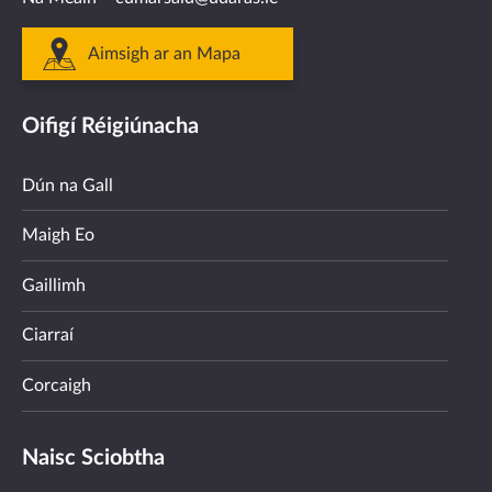
Aimsigh ar an Mapa
Oifigí Réigiúnacha
Dún na Gall
Maigh Eo
Gaillimh
Ciarraí
Corcaigh
Naisc Sciobtha