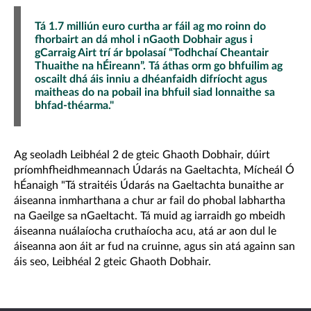
Tá 1.7 milliún euro curtha ar fáil ag mo roinn do
fhorbairt an dá mhol i nGaoth Dobhair agus i
gCarraig Airt trí ár bpolasaí “Todhchaí Cheantair
Thuaithe na hÉireann”. Tá áthas orm go bhfuilim ag
oscailt dhá áis inniu a dhéanfaidh difríocht agus
maitheas do na pobail ina bhfuil siad lonnaithe sa
bhfad-théarma."
Ag seoladh Leibhéal 2 de gteic Ghaoth Dobhair, dúirt
príomhfheidhmeannach Údarás na Gaeltachta, Mícheál Ó
hÉanaigh "Tá straitéis Údarás na Gaeltachta bunaithe ar
áiseanna inmharthana a chur ar fail do phobal labhartha
na Gaeilge sa nGaeltacht. Tá muid ag iarraidh go mbeidh
áiseanna nuálaíocha cruthaíocha acu, atá ar aon dul le
áiseanna aon áit ar fud na cruinne, agus sin atá againn san
áis seo, Leibhéal 2 gteic Ghaoth Dobhair.