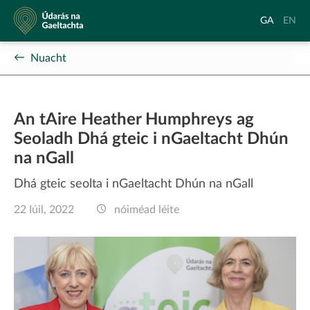
Údarás
Aistrigh
Chang
GA
EN
na
go
langu
Gaeltachta
Gaeilge
to
Nuacht
Englis
An tAire Heather Humphreys ag
Seoladh Dhá gteic i nGaeltacht Dhún
na nGall
Dhá gteic seolta i nGaeltacht Dhún na nGall
22 Iúil, 2022
nóiméad léite