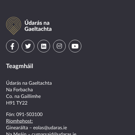
Údarás
na
Gaeltachta
Visit
Visit
Visit
Visit
Visit
us
us
us
us
us
Teagmháil
on
on
on
on
on
facebook
twitter
linkedin
instagram
youtube
Údarás na Gaeltachta
Na Forbacha
Co. na Gaillimhe
H91 TY22
Fón:
091-503100
Ríomhphost:
Ginearálta –
eolas@udaras.ie
Na Meáin –
cumarsaid@udaras.ie