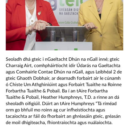
Seoladh dhá gteic i nGaeltacht Dhún na nGall inné; gteic
Charraig Airt, comhpháirtíocht idir Údarás na Gaeltachta
agus Comhairle Contae Dhún na nGall, agus Leibhéal 2 de
gteic Ghaoth Dobhair, ar dearnadh forbairt air le cúnamh
ó Chiste Um Athghiniúint agus Forbairt Tuaithe na Roinne
Forbartha Tuaithe & Pobail. Ba í an tAire Forbartha
Tuaithe & Pobail, Heather Humphreys, T.D. a rinne an dá
sheoladh oifigiúil. Dúirt an tAire Humphreys “Tá ríméad
orm go bhfuil mo roinn ag cur infheistíochta agus
tacaíochta ar fáil do fhorbairt an ghréasáin gteic, gréasán
de moil dhigiteacha, fhiontraíochta agus nuálaíochta.