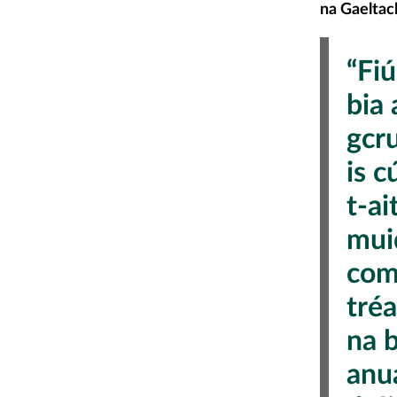
na Gaeltac
“Fiú
bia
gcr
is c
t-ai
muid
com
tréa
na b
anua