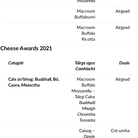
Mozarella
Macroom
Airgead
Buffaloumi
Macroom
Airgead
Buffalo
Ricotta
sh Cheese Awards 2021
Catagóir
Táirge agus
Duais
Comhlacht
Cáis úr/bhog: Buabhall, Bó,
Macroom
Airgead
Caora, Measctha
Buffalo
Mozzarella –
Táirgí Cáise
Buabhaill
Mhaigh
Chromtha
Teoranta
Caisog –
Cré-umha
Dingle