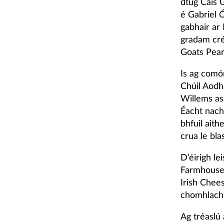
dtug Cáis 
é Gabriel 
gabhair ar
gradam cré-
Goats Pear
Is ag comó
Chúil Aodha
Willems as
Éacht nach
bhfuil aith
crua le bl
D’éirigh l
Farmhouse 
Irish Chee
chomhlach
Ag tréaslú 