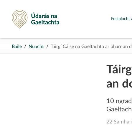
Údarás na Gaeltachta
Fostaíocht 
Baile
Nuacht
Táirgí Cáise na Gaeltachta ar bharr an
Táirg
an d
10 ngrad
Gaeltach
22 Samhai