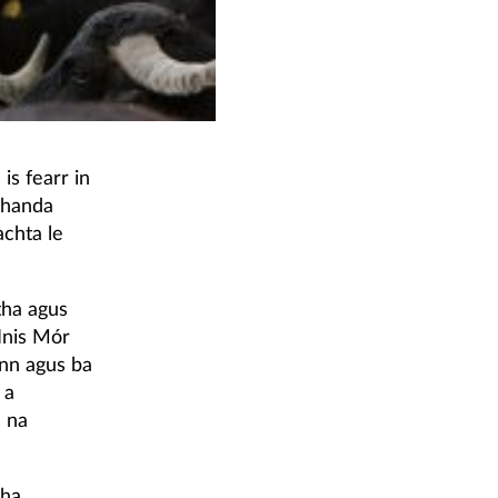
is fearr in
mhanda
achta le
tha agus
Inis Mór
ann agus ba
 a
d na
tha