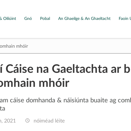
& Oiliúint
Gnó
Pobal
An Ghaeilge & An Ghaeltacht
Faoin 
 domhain mhóir
í Cáise na Gaeltachta ar 
omhain mhóir
am cáise domhanda & náisiúnta buaite ag comh
ta
n, 2021
nóiméad léite