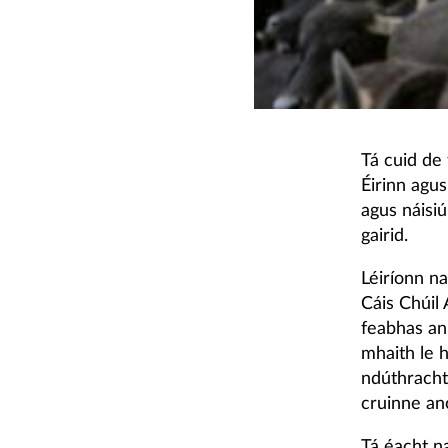
Tá cuid de 
Éirinn agu
agus náisiú
gairid.
Léiríonn n
Cáis Chúil
feabhas an
mhaith le 
ndúthracht
cruinne ano
Tá éacht n