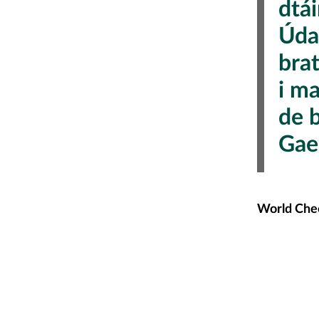
dtá
Úda
brat
i m
de 
Gae
World Che