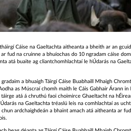
tháirgí Cáise na Gaeltachta aitheanta a bheith ar an gcuid 
s ar fud na cruinne a bhuíochas do 10 ngradam cáise do
nta atá buaite ag cliantchomhlachtaí le hÚdarás na Gaelt
a gradaim a bhuaigh Táirgí Cáise Buabhaill Mhaigh Chrom
 Aodha as Múscraí chomh maith le Cáis Gabhair Árann in 
 táirge atá á chruthú faoi choimirce Ghaeltacht na hÉire
hÚdarás na Gaeltachta tréaslú leis na comhlachtaí as ucht
 chun ardchaighdeán a bhaint amach atá aitheanta ar fu
is.
ach beag déanta ag Táirgí Cáise Buabhaill Mhaigh Chrom