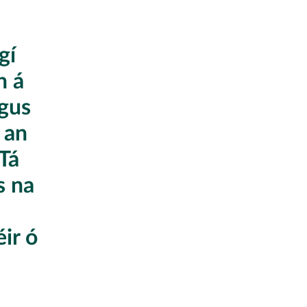
gí
h á
agus
 an
 Tá
s na
éir ó