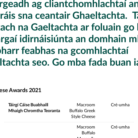
irgeadh ag cliantchomhlachtaí a
ráis sna ceantair Ghaeltachta. T
ach na Gaeltachta ar foluain go
argaí idirnáisiúnta an domhain m
bharr feabhas na gcomhlachtaí
ltachta seo. Go mba fada buan i
ese Awards 2021
Táirgí Cáise Buabhaill
Macroom
Cré-umha
Mhaigh Chromtha Teoranta
Buffalo Greek
Style Cheese
Macroom
Cré-umha
Buffalo