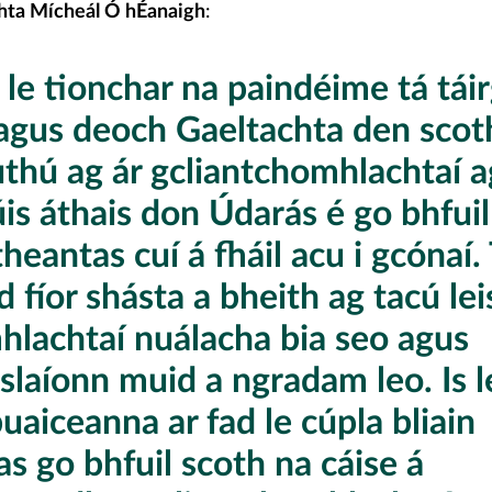
hta Mícheál Ó hÉanaigh
:
 le tionchar na paindéime tá táir
 agus deoch Gaeltachta den scot
uthú ag ár gcliantchomhlachtaí 
úis áthais don Údarás é go bhfuil
theantas cuí á fháil acu i gcónaí.
 fíor shásta a bheith ag tacú lei
hlachtaí nuálacha bia seo agus
slaíonn muid a ngradam leo. Is l
uaiceanna ar fad le cúpla bliain
s go bhfuil scoth na cáise á