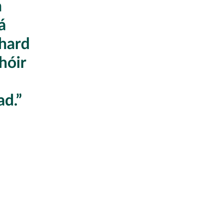
n
á
 hard
hóir
ad.”