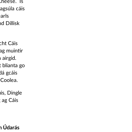
Cheese. Is
agsúla cáis
arls
d Dillisk
cht Cáis
 ag muintir
airgid.
 blianta go
dá gcáis
 Coolea.
is, Dingle
 ag Cáis
h Údarás