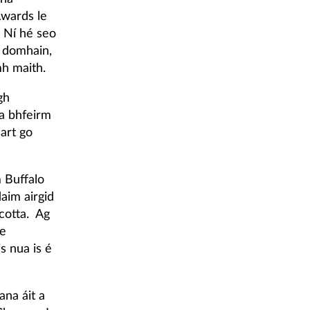
Awards le
 Ní hé seo
n domhain,
h maith.
gh
a bhfeirm
eart go
 Buffalo
aim airgid
cotta. Ag
ge
s nua is é
ana áit a