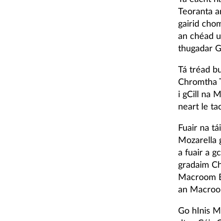
Teoranta a
gairid cho
an chéad u
thugadar G
Tá tréad bu
Chromtha T
i gCill na 
neart le ta
Fuair na t
Mozarella 
a fuair a 
gradaim Ch
Macroom Bu
an Macroom
Go hInis Mó