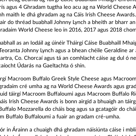
rís agus 4 Ghradam tugtha leo acu ag na World Cheese 
mh maith le dhá ghradam ag na Cáis Irish Cheese Awards.
air do thréad buabhall Johnny Lynch a bheith ar bharr a
radaim World Cheese leo in 2016, 2017 agus 2018 chom
abhall as an Iodáil ag úinéir Tháirgí Cáise Buabhaill Mhai
eoranta Johnny Lynch agus a bhean chéile Geraldine ar 
Martra, Co. Chorcaí agus tá an comhlacht cáise ag dul ó n
caíocht Údarás na Gaeltachta ó shin.
áirgí Macroom Buffalo Greek Style Cheese agus Macroom
gradaim cré umha ag na World Cheese Awards agus grad
gcuid táirgí Macroom Buffaloumi agus Macroom Buffalo Ri
áis Irish Cheese Awards is bonn airgid a bhuaigh an táir
ffalo Mozzarella do cháis bog agus sa gcatagóir do chái
 Buffalo Buffaloumi a fuair an gradam cré-umha.
r in Árainn a chuaigh dhá ghradam náisiúnta cáise i mbli