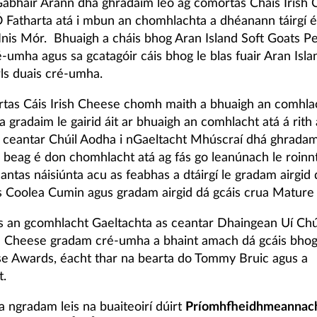
Gabhair Árann dhá ghradaim leo ag comórtas Cháis Irish 
Ó Fatharta atá i mbun an chomhlachta a dhéanann táirgí é
 Inis Mór. Bhuaigh a cháis bhog Aran Island Soft Goats Pe
umha agus sa gcatagóir cáis bhog le blas fuair Aran Islan
ls duais cré-umha.
rtas Cáis Irish Cheese chomh maith a bhuaigh an comhla
 gradaim le gairid áit ar bhuaigh an comhlacht atá á rith
 ceantar Chúil Aodha i nGaeltacht Mhúscraí dhá ghradam 
 beag é don chomhlacht atá ag fás go leanúnach le roinnt
eantas náisiúnta acu as feabhas a dtáirgí le gradam airgid 
as Coolea Cumin agus gradam airgid dá gcáis crua Mature
eis an gcomhlacht Gaeltachta as ceantar Dhaingean Uí Chú
Cheese gradam cré-umha a bhaint amach dá gcáis bhog
se Awards, éacht thar na bearta do Tommy Bruic agus a
t.
a ngradam leis na buaiteoirí dúirt
Príomhfheidhmeannac