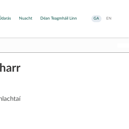
Údarás
Nuacht
Déan Teagmháil Linn
Aistrigh
Change
GA
EN
go
language
Gaeilge
to
English
bharr
lachtaí