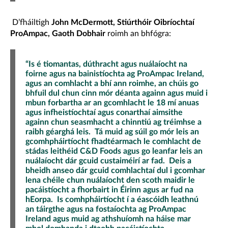
D’fháiltigh
John McDermott, Stiúrthóir Oibríochtaí
ProAmpac, Gaoth Dobhair
roimh an bhfógra:
“Is é tiomantas, dúthracht agus nuálaíocht na
foirne agus na bainistíochta ag ProAmpac Ireland,
agus an comhlacht a bhí ann roimhe, an chúis go
bhfuil dul chun cinn mór déanta againn agus muid i
mbun forbartha ar an gcomhlacht le 18 mí anuas
agus infheistíochtaí agus conarthaí aimsithe
againn chun seasmhacht a chinntiú ag tréimhse a
raibh géarghá leis. Tá muid ag súil go mór leis an
gcomhpháirtíocht fhadtéarmach le comhlacht de
stádas leithéid C&D Foods agus go leanfar leis an
nuálaíocht dár gcuid custaiméirí ar fad. Deis a
bheidh anseo dár gcuid comhlachtaí dul i gcomhar
lena chéile chun nuálaíocht den scoth maidir le
pacáistíocht a fhorbairt in Éirinn agus ar fud na
hEorpa. Is comhpháirtíocht í a éascóidh leathnú
an táirgthe agus na fostaíochta ag ProAmpac
Ireland agus muid ag athshuíomh na háise mar