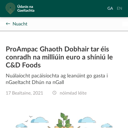
Údarás
Aistrigh
Chang
GA
EN
na
go
langu
Gaeltachta
Gaeilge
to
Nuacht
Englis
ProAmpac Ghaoth Dobhair tar éis
conradh na milliúin euro a shíniú le
C&D Foods
Nuálaíocht pacáisíochta ag leanúint go gasta i
nGaeltacht Dhún na nGall
17 Bealtaine, 2021
nóiméad léite