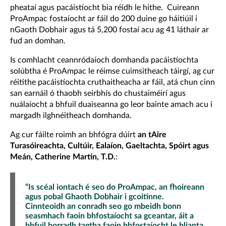
pheataí agus pacáistíocht bia réidh le hithe. Cuireann
ProAmpac fostaíocht ar fáil do 200 duine go háitiúil i
nGaoth Dobhair agus tá 5,200 fostaí acu ag 41 láthair ar
fud an domhan.
Is comhlacht ceannródaíoch domhanda pacáistíochta
solúbtha é ProAmpac le réimse cuimsitheach táirgí, ag cur
réitithe pacáistíochta cruthaitheacha ar fáil, atá chun cinn
san earnáil ó thaobh seirbhís do chustaiméirí agus
nuálaíocht a bhfuil duaiseanna go leor bainte amach acu i
margadh ilghnéitheach domhanda.
Ag cur fáilte roimh an bhfógra dúirt
an tAire
Turasóireachta, Cultúir, Ealaíon, Gaeltachta, Spóirt agus
Meán, Catherine Martin, T.D.
:
“Is scéal iontach é seo do ProAmpac, an fhoireann
agus pobal Ghaoth Dobhair i gcoitinne.
Cinnteoidh an conradh seo go mbeidh bonn
seasmhach faoin bhfostaíocht sa gceantar, áit a
bhfuil borradh tagtha faoin bhfostaíocht le blianta