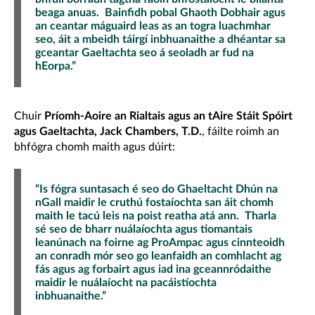
beaga anuas. Bainfidh pobal Ghaoth Dobhair agus
an ceantar máguaird leas as an togra luachmhar
seo, áit a mbeidh táirgí inbhuanaithe a dhéantar sa
gceantar Gaeltachta seo á seoladh ar fud na
hEorpa.”
Chuir
Príomh-Aoire an Rialtais agus an tAire Stáit Spóirt
agus Gaeltachta, Jack Chambers, T.D.
, fáilte roimh an
bhfógra chomh maith agus dúirt:
“Is fógra suntasach é seo do Ghaeltacht Dhún na
nGall maidir le cruthú fostaíochta san áit chomh
maith le tacú leis na poist reatha atá ann. Tharla
sé seo de bharr nuálaíochta agus tiomantais
leanúnach na foirne ag ProAmpac agus cinnteoidh
an conradh mór seo go leanfaidh an comhlacht ag
fás agus ag forbairt agus iad ina gceannródaithe
maidir le nuálaíocht na pacáistíochta
inbhuanaithe.”