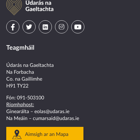
na
Gaeltachta
Visit
Visit
Visit
Visit
Visit
us
us
us
us
us
Teagmháil
on
on
on
on
on
facebook
twitter
linkedin
instagram
youtube
Údarás na Gaeltachta
Na Forbacha
Co. na Gaillimhe
H91 TY22
Fón:
091-503100
Ríomhphost:
Ginearálta –
eolas@udaras.ie
Na Meáin –
cumarsaid@udaras.ie
Aimsigh ar an Mapa