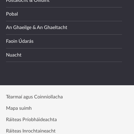
Fostaíocht & Oiliúint
Pobal
An Ghaeilge & An Ghaeltacht
Faoin Údarás
Nuacht
Téarmaí agus Coinníollacha
Mapa suímh
Ráiteas Príobháideachta
Ráiteas Inrochtaineacht