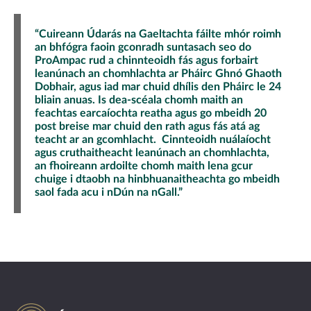
“Cuireann Údarás na Gaeltachta fáilte mhór roimh
an bhfógra faoin gconradh suntasach seo do
ProAmpac rud a chinnteoidh fás agus forbairt
leanúnach an chomhlachta ar Pháirc Ghnó Ghaoth
Dobhair, agus iad mar chuid dhílis den Pháirc le 24
bliain anuas. Is dea-scéala chomh maith an
feachtas earcaíochta reatha agus go mbeidh 20
post breise mar chuid den rath agus fás atá ag
teacht ar an gcomhlacht. Cinnteoidh nuálaíocht
agus cruthaitheacht leanúnach an chomhlachta,
an fhoireann ardoilte chomh maith lena gcur
chuige i dtaobh na hinbhuanaitheachta go mbeidh
saol fada acu i nDún na nGall.”
Údarás