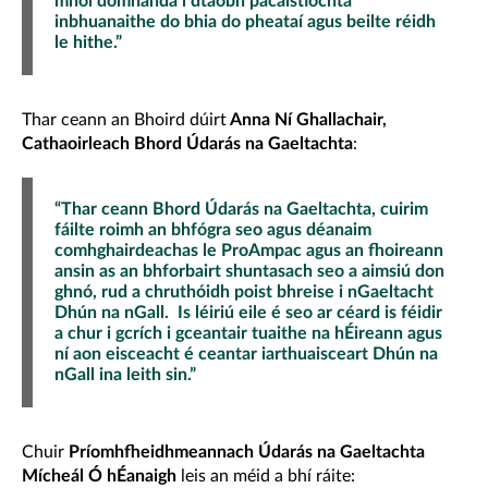
mhol domhanda i dtaobh pacáistíochta
inbhuanaithe do bhia do pheataí agus beilte réidh
le hithe.”
Thar ceann an Bhoird dúirt
Anna Ní Ghallachair,
Cathaoirleach Bhord Údarás na Gaeltachta
:
“Thar ceann Bhord Údarás na Gaeltachta, cuirim
fáilte roimh an bhfógra seo agus déanaim
comhghairdeachas le ProAmpac agus an fhoireann
ansin as an bhforbairt shuntasach seo a aimsiú don
ghnó, rud a chruthóidh poist bhreise i nGaeltacht
Dhún na nGall. Is léiriú eile é seo ar céard is féidir
a chur i gcrích i gceantair tuaithe na hÉireann agus
ní aon eisceacht é ceantar iarthuaisceart Dhún na
nGall ina leith sin.”
Chuir
Príomhfheidhmeannach Údarás na Gaeltachta
Mícheál Ó hÉanaigh
leis an méid a bhí ráite: