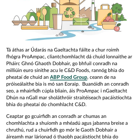
Tá áthas ar Údarás na Gaeltachta fáilte a chur roimh
fhógra ProAmpac, cliantchomhlacht dá chuid lonnaithe ar
Pháirc Ghnó Ghaoth Dobhair, go bhfuil conradh na
milliúin euro sínithe acu le C&D Foods, rannóg bhia do
pheataí de chuid an
ABP Food Group
, ceann de na
próiseálaithe bia is mó san Eoraip. Buanóidh an conradh
seo, a mhairfidh cúpla bliain, áis ProAmpac i nGaeltacht
Dhún na nGall mar sholáthróir straitéiseach pacáistíochta
bhia do pheataí do chomhlacht C&D.
Ceaptar go gcuirfidh an conradh ar chumas an
chomhlachta a shuíomh a mhéadú agus jabanna breise a
chruthú, rud a chuirfidh go mór le Gaoth Dobhair a
áireamh mar lárionad ó thaobh pacáistíocht bhia do