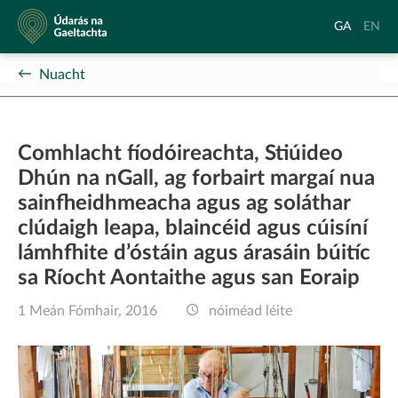
Údarás
Aistrigh
Chang
GA
EN
na
go
langu
Gaeltachta
Gaeilge
to
Nuacht
Englis
Comhlacht fíodóireachta, Stiúideo
Dhún na nGall, ag forbairt margaí nua
sainfheidhmeacha agus ag soláthar
clúdaigh leapa, blaincéid agus cúisíní
lámhfhite d’óstáin agus árasáin búitíc
sa Ríocht Aontaithe agus san Eoraip
1 Meán Fómhair, 2016
nóiméad léite