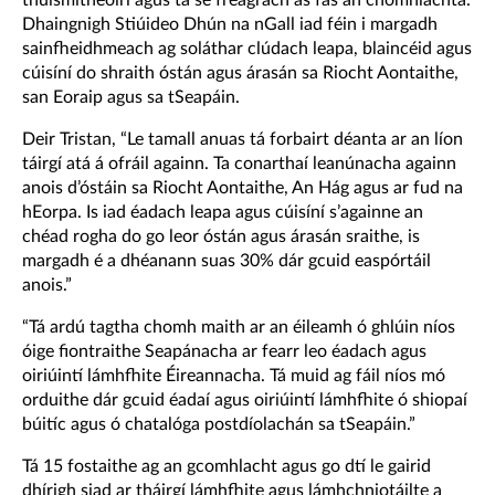
Dhaingnigh Stiúideo Dhún na nGall iad féin i margadh
sainfheidhmeach ag soláthar clúdach leapa, blaincéid agus
cúisíní do shraith óstán agus árasán sa Riocht Aontaithe,
san Eoraip agus sa tSeapáin.
Deir Tristan, “Le tamall anuas tá forbairt déanta ar an líon
táirgí atá á ofráil againn. Ta conarthaí leanúnacha againn
anois d’óstáin sa Riocht Aontaithe, An Hág agus ar fud na
hEorpa. Is iad éadach leapa agus cúisíní s’againne an
chéad rogha do go leor óstán agus árasán sraithe, is
margadh é a dhéanann suas 30% dár gcuid easpórtáil
anois.”
“Tá ardú tagtha chomh maith ar an éileamh ó ghlúin níos
óige fiontraithe Seapánacha ar fearr leo éadach agus
oiriúintí lámhfhite Éireannacha. Tá muid ag fáil níos mó
orduithe dár gcuid éadaí agus oiriúintí lámhfhite ó shiopaí
búitíc agus ó chatalóga postdíolachán sa tSeapáin.”
Tá 15 fostaithe ag an gcomhlacht agus go dtí le gairid
dhírigh siad ar tháirgí lámhfhite agus lámhchniotáilte a