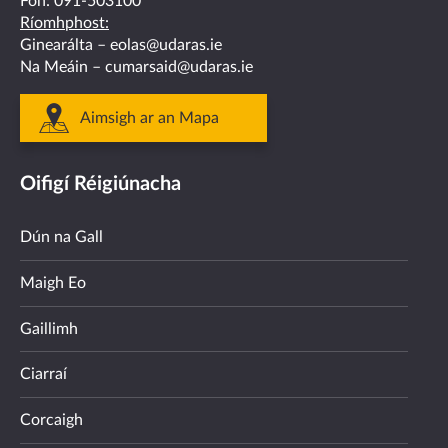
Fón:
091-503100
Ríomhphost:
Ginearálta –
eolas@udaras.ie
Na Meáin –
cumarsaid@udaras.ie
Aimsigh ar an Mapa
Oifigí Réigiúnacha
Dún na Gall
Maigh Eo
Gaillimh
Ciarraí
Corcaigh