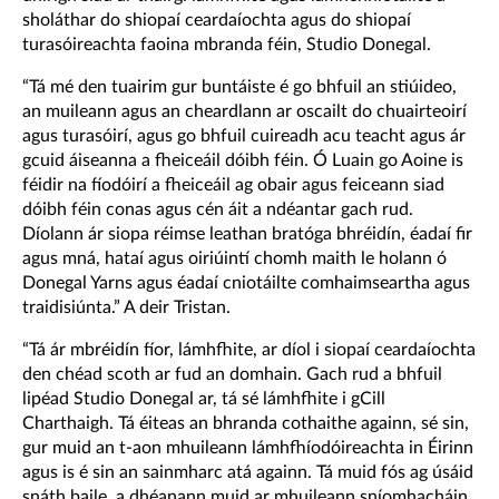
sholáthar do shiopaí ceardaíochta agus do shiopaí
turasóireachta faoina mbranda féin, Studio Donegal.
“Tá mé den tuairim gur buntáiste é go bhfuil an stiúideo,
an muileann agus an cheardlann ar oscailt do chuairteoirí
agus turasóirí, agus go bhfuil cuireadh acu teacht agus ár
gcuid áiseanna a fheiceáil dóibh féin. Ó Luain go Aoine is
féidir na fíodóirí a fheiceáil ag obair agus feiceann siad
dóibh féin conas agus cén áit a ndéantar gach rud.
Díolann ár siopa réimse leathan bratóga bhréidín, éadaí fir
agus mná, hataí agus oiriúintí chomh maith le holann ó
Donegal Yarns agus éadaí cniotáilte comhaimseartha agus
traidisiúnta.” A deir Tristan.
“Tá ár mbréidín fíor, lámhfhite, ar díol i siopaí ceardaíochta
den chéad scoth ar fud an domhain. Gach rud a bhfuil
lipéad Studio Donegal ar, tá sé lámhfhite i gCill
Charthaigh. Tá éiteas an bhranda cothaithe againn, sé sin,
gur muid an t-aon mhuileann lámhfhíodóireachta in Éirinn
agus is é sin an sainmharc atá againn. Tá muid fós ag úsáid
snáth baile, a dhéanann muid ar mhuileann sníomhacháin