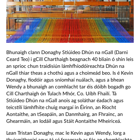
Bhunaigh clann Donaghy Stiúideo Dhún na nGall (Darni
Ceard Teo) i gCill Charthaigh beagnach 40 bliain ó shin leis
an sprioc chun traidisiún lámhfhíodóireachta Dhún na
nGall thiar theas a chothú agus a choimeád beo. Is é Kevin
Donaghy, fíodóir agus sníomhaí nuálach, agus a bhean
Wendy a bhunaigh an comhlacht tar éis dóibh bogadh go
Cill Charthaigh ón Tulach Mhór, Co. Uíbh Fhailí. Tá
Stiúideo Dhún na nGall anois ag soláthar éadach agus
teicstílí lámhfhite chuig margaí in Éirinn, an Ríocht
Aontaithe, an tSeapáin, an Danmhairg, an Fhrainc, an
Ghearmáin, an Iodáil agus Stáit Aontaithe Mheiriceá.
Lean Tristan Donaghy, mac le Kevin agus Wendy, lorg a
thuismitheoirí agus tá sé freagrach as fás an chomhlachta.