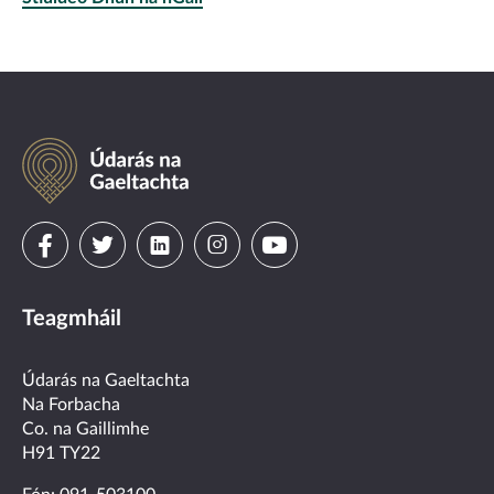
Údarás
na
Gaeltachta
Visit
Visit
Visit
Visit
Visit
us
us
us
us
us
Teagmháil
on
on
on
on
on
facebook
twitter
linkedin
instagram
youtube
Údarás na Gaeltachta
Na Forbacha
Co. na Gaillimhe
H91 TY22