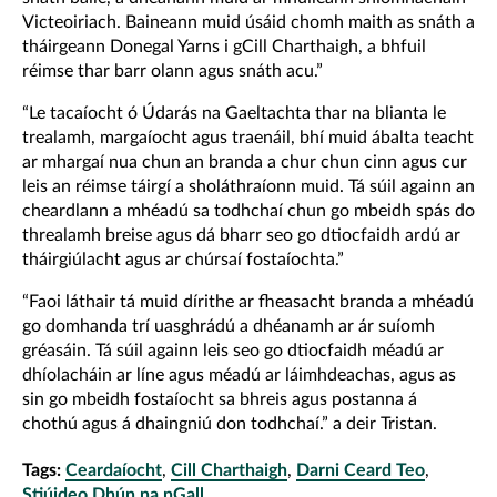
Victeoiriach. Baineann muid úsáid chomh maith as snáth a
tháirgeann Donegal Yarns i gCill Charthaigh, a bhfuil
réimse thar barr olann agus snáth acu.”
“Le tacaíocht ó Údarás na Gaeltachta thar na blianta le
trealamh, margaíocht agus traenáil, bhí muid ábalta teacht
ar mhargaí nua chun an branda a chur chun cinn agus cur
leis an réimse táirgí a sholáthraíonn muid. Tá súil againn an
cheardlann a mhéadú sa todhchaí chun go mbeidh spás do
threalamh breise agus dá bharr seo go dtiocfaidh ardú ar
tháirgiúlacht agus ar chúrsaí fostaíochta.”
“Faoi láthair tá muid dírithe ar fheasacht branda a mhéadú
go domhanda trí uasghrádú a dhéanamh ar ár suíomh
gréasáin. Tá súil againn leis seo go dtiocfaidh méadú ar
dhíolacháin ar líne agus méadú ar láimhdeachas, agus as
sin go mbeidh fostaíocht sa bhreis agus postanna á
chothú agus á dhaingniú don todhchaí.” a deir Tristan.
Tags:
Ceardaíocht
,
Cill Charthaigh
,
Darni Ceard Teo
,
Stiúideo Dhún na nGall