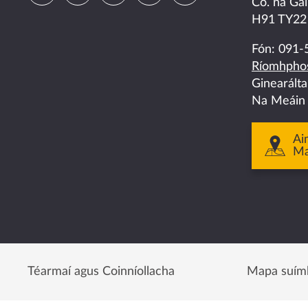
Co. na Gai
us
us
us
us
us
H91 TY22
on
on
on
on
on
Fón:
091-
Ríomhphos
facebook
twitter
linkedin
instagram
youtube
Ginearált
Na Meáin
Ai
M
Téarmaí agus Coinníollacha
Mapa suím