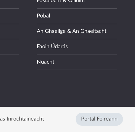
Fostaíocht & Oiliúint
Pobal
An Ghaeilge & An Ghaeltacht
Faoin Údarás
Nuacht
eas Inrochtaineacht
Portal Foireann