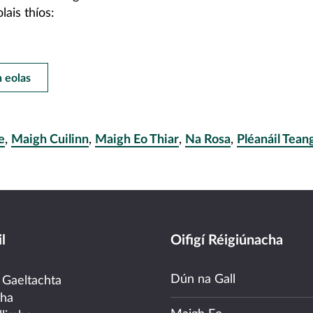
lais thíos:
h eolas
e
,
Maigh Cuilinn
,
Maigh Eo Thiar
,
Na Rosa
,
Pléanáil Tean
l
Oifigí Réigiúnacha
Dún na Gall
 Gaeltachta
cha