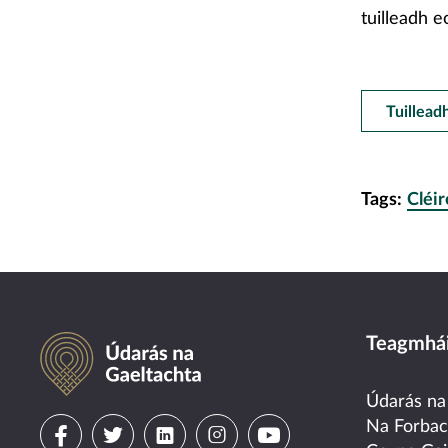
tuilleadh eo
Tuillead
Tags:
Cléir
Údarás na Gaeltachta
Teagmhái
Údarás na
Visit
Visit
Visit
Visit
Visit
Na Forba