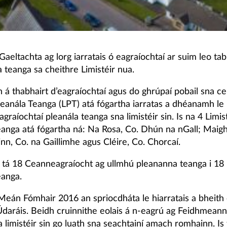
aeltachta ag lorg iarratais ó eagraíochtaí ar suim leo tab
 teanga sa cheithre Limistéir nua.
 á thabhairt d’eagraíochtaí agus do ghrúpaí pobail sna ce
Pleanála Teanga (LPT) atá fógartha iarratas a dhéanamh le
graíochtaí pleanála teanga sna limistéir sin. Is na 4 Limis
eanga atá fógartha ná: Na Rosa, Co. Dhún na nGall; Maigh
nn, Co. na Gaillimhe agus Cléire, Co. Chorcaí.
r tá 18 Ceanneagraíocht ag ullmhú pleananna teanga i 18 
eanga.
 Meán Fómhair 2016 an spriocdháta le hiarratais a bheith 
Údaráis. Beidh cruinnithe eolais á n-eagrú ag Feidhmeann
 limistéir sin go luath sna seachtainí amach romhainn. Is 