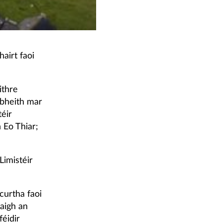
hairt faoi
ithre
 bheith mar
téir
 Eo Thiar;
Limistéir
curtha faoi
aigh an
féidir