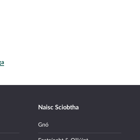
ga
Naisc Sciobtha
Gnó