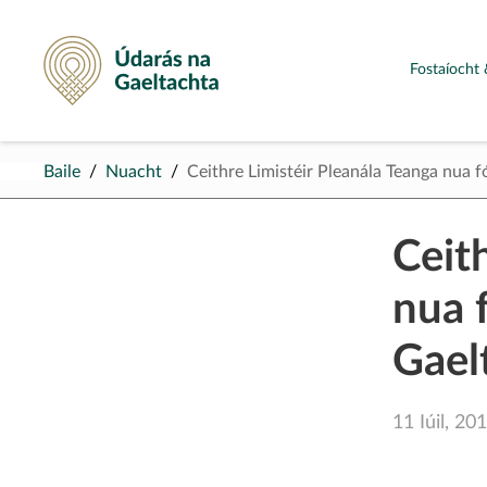
Údarás na Gaeltachta
Fostaíocht 
Baile
Nuacht
Ceithre Limistéir Pleanála Teanga nua fó
Ceit
nua f
Gael
11 Iúil, 20