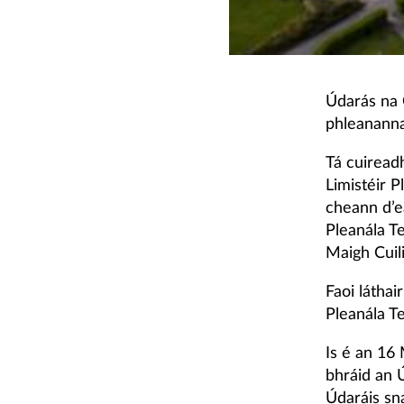
Údarás na G
phleananna
Tá cuireadh
Limistéir 
cheann d’ea
Pleanála T
Maigh Cuili
Faoi láthai
Pleanála T
Is é an 16
bhráid an 
Údaráis sna