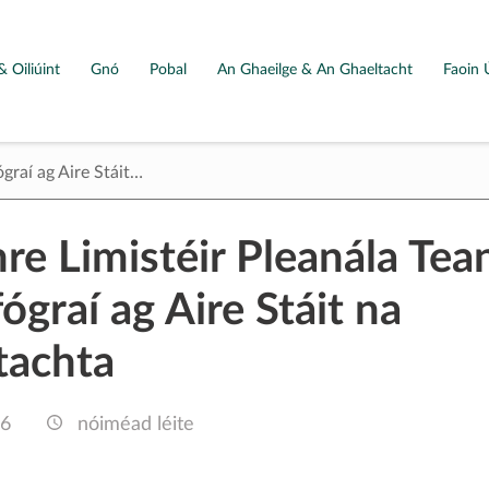
& Oiliúint
Gnó
Pobal
An Ghaeilge & An Ghaeltacht
Faoin 
graí ag Aire Stáit…
hre Limistéir Pleanála Tea
ógraí ag Aire Stáit na
tachta
16
nóiméad léite