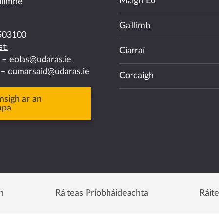
Maigh Eo
llimhe
Gaillimh
503100
t:
Ciarraí
a –
eolas@udaras.ie
 –
cumarsaid@udaras.ie
Corcaigh
msigh ar an
apa
h
Ráiteas Príobháideachta
Ráit