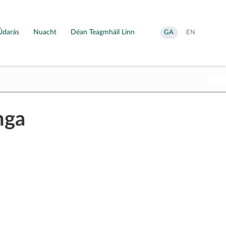
Údarás
Nuacht
Déan Teagmháil Linn
Aistrigh
Change
GA
EN
go
language
Gaeilge
to
English
nga