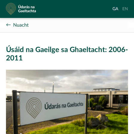
Údarás
Aistrigh
Chang
GA
EN
na
go
langu
Gaeltachta
Gaeilge
to
Nuacht
Englis
Úsáid na Gaeilge sa Ghaeltacht: 2006-
2011