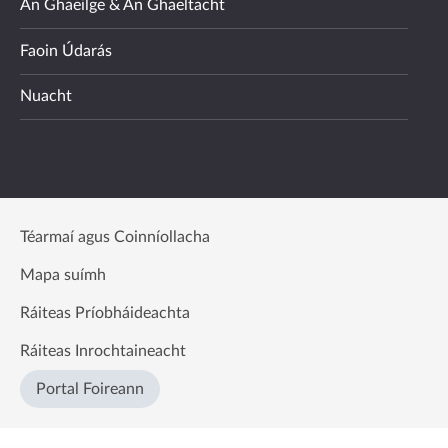
An Ghaeilge & An Ghaeltacht
Faoin Údarás
Nuacht
Téarmaí agus Coinníollacha
Mapa suímh
Ráiteas Príobháideachta
Ráiteas Inrochtaineacht
Portal Foireann