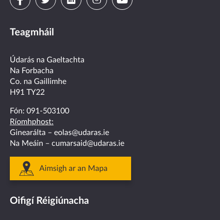
us
us
us
us
us
Teagmháil
on
on
on
on
on
facebook
twitter
linkedin
instagram
youtube
Údarás na Gaeltachta
Na Forbacha
Co. na Gaillimhe
H91 TY22
Fón:
091-503100
Ríomhphost:
Ginearálta –
eolas@udaras.ie
Na Meáin –
cumarsaid@udaras.ie
Aimsigh ar an Mapa
Oifigí Réigiúnacha