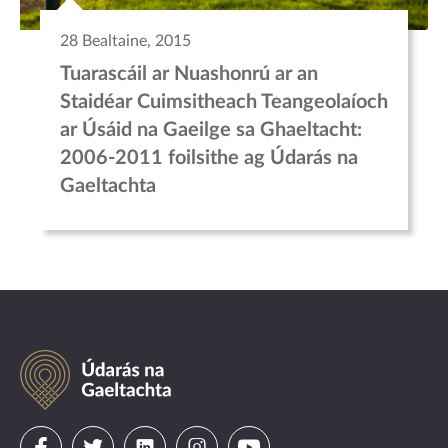
28 Bealtaine, 2015
Tuarascáil ar Nuashonrú ar an
Staidéar Cuimsitheach Teangeolaíoch
ar Úsáid na Gaeilge sa Ghaeltacht:
2006-2011 foilsithe ag Údarás na
Gaeltachta
Údarás
na
Gaeltachta
Visit
Visit
Visit
Visit
Visit