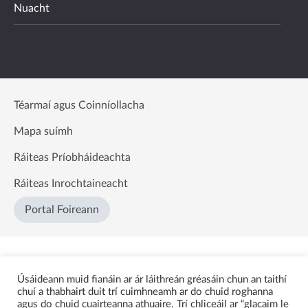
Nuacht
Téarmaí agus Coinníollacha
Mapa suímh
Ráiteas Príobháideachta
Ráiteas Inrochtaineacht
Portal Foireann
Úsáideann muid fianáin ar ár láithreán gréasáin chun an taithí
chuí a thabhairt duit trí cuimhneamh ar do chuid roghanna
agus do chuid cuairteanna athuaire. Trí chliceáil ar “glacaim le