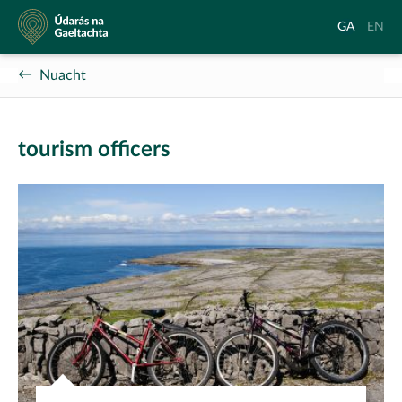
Údarás
Aistrigh
Chang
GA
EN
na
go
langu
Gaeltachta
Gaeilge
to
Nuacht
Englis
tourism officers