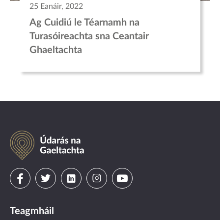
25 Eanáir, 2022
Ag Cuidiú le Téarnamh na
Turasóireachta sna Ceantair
Ghaeltachta
Údarás
na
Gaeltachta
Visit
Visit
Visit
Visit
Visit
us
us
us
us
us
Teagmháil
on
on
on
on
on