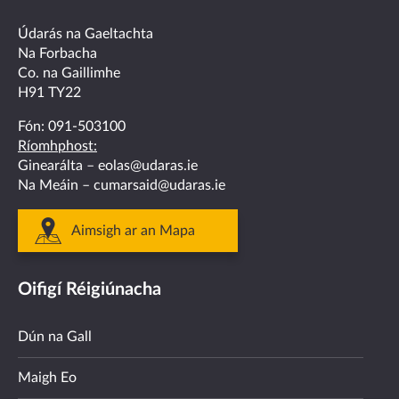
facebook
twitter
linkedin
instagram
youtube
Údarás na Gaeltachta
Na Forbacha
Co. na Gaillimhe
H91 TY22
Fón:
091-503100
Ríomhphost:
Ginearálta –
eolas@udaras.ie
Na Meáin –
cumarsaid@udaras.ie
Aimsigh ar an Mapa
Oifigí Réigiúnacha
Dún na Gall
Maigh Eo