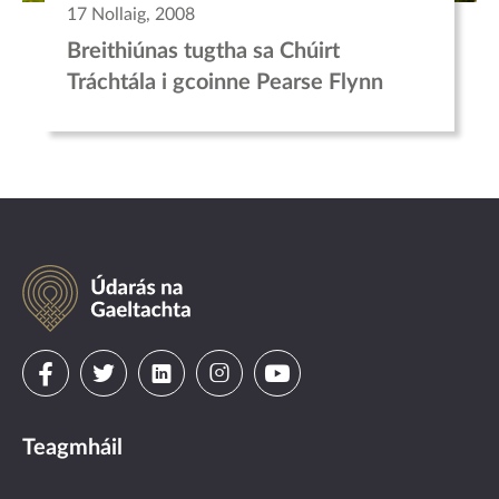
17 Nollaig, 2008
Breithiúnas tugtha sa Chúirt
Tráchtála i gcoinne Pearse Flynn
Údarás
na
Gaeltachta
Visit
Visit
Visit
Visit
Visit
us
us
us
us
us
Teagmháil
on
on
on
on
on