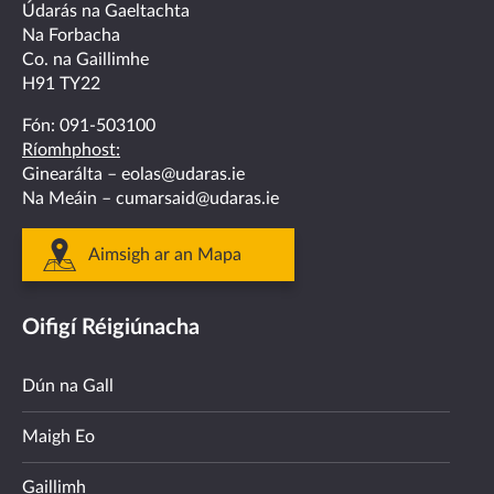
facebook
twitter
linkedin
instagram
youtube
Údarás na Gaeltachta
Na Forbacha
Co. na Gaillimhe
H91 TY22
Fón:
091-503100
Ríomhphost:
Ginearálta –
eolas@udaras.ie
Na Meáin –
cumarsaid@udaras.ie
Aimsigh ar an Mapa
Oifigí Réigiúnacha
Dún na Gall
Maigh Eo
Gaillimh