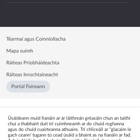
Téarmaí agus Coinníollacha
Mapa suímh
Ráiteas Príobháideachta
Ráiteas Inrochtaineacht
Portal Foireann
Úsáideann muid fianáin ar ár láithreán gréasáin chun an taithí
chuí a thabhairt duit trí cuimhneamh ar do chuid roghanna
agus do chuid cuairteanna athuaire. Trí chliceáil ar “glacaim le
gach ceann’ tugann tú cead úsáid a bhaint as na fianáin ar fad.