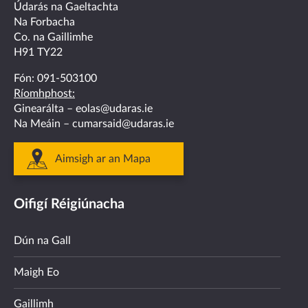
facebook
twitter
linkedin
instagram
youtube
Údarás na Gaeltachta
Na Forbacha
Co. na Gaillimhe
H91 TY22
Fón:
091-503100
Ríomhphost:
Ginearálta –
eolas@udaras.ie
Na Meáin –
cumarsaid@udaras.ie
Aimsigh ar an Mapa
Oifigí Réigiúnacha
Dún na Gall
Maigh Eo
Gaillimh