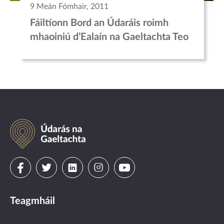
9 Meán Fómhair, 2011
Fáiltíonn Bord an Údaráis roimh
mhaoiniú d’Ealaín na Gaeltachta Teo
Údarás
na
Gaeltachta
Visit
Visit
Visit
Visit
Visit
us
us
us
us
us
Teagmháil
on
on
on
on
on