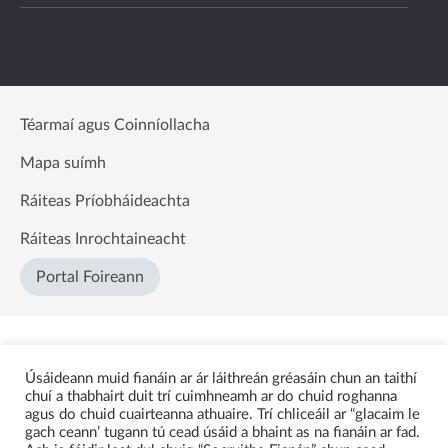
Téarmaí agus Coinníollacha
Mapa suímh
Ráiteas Príobháideachta
Ráiteas Inrochtaineacht
Portal Foireann
Úsáideann muid fianáin ar ár láithreán gréasáin chun an taithí
chuí a thabhairt duit trí cuimhneamh ar do chuid roghanna
agus do chuid cuairteanna athuaire. Trí chliceáil ar “glacaim le
gach ceann’ tugann tú cead úsáid a bhaint as na fianáin ar fad.