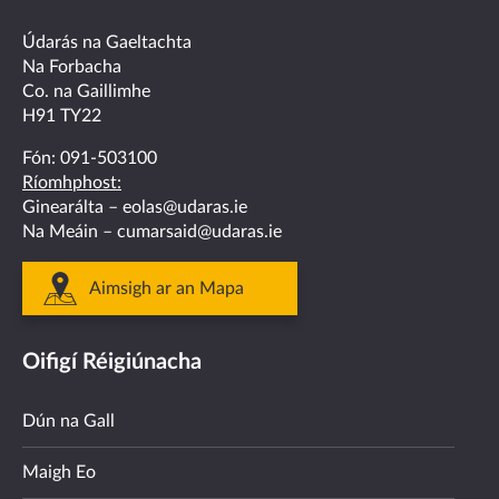
facebook
twitter
linkedin
instagram
youtube
Údarás na Gaeltachta
Na Forbacha
Co. na Gaillimhe
H91 TY22
Fón:
091-503100
Ríomhphost:
Ginearálta –
eolas@udaras.ie
Na Meáin –
cumarsaid@udaras.ie
Aimsigh ar an Mapa
Oifigí Réigiúnacha
Dún na Gall
Maigh Eo