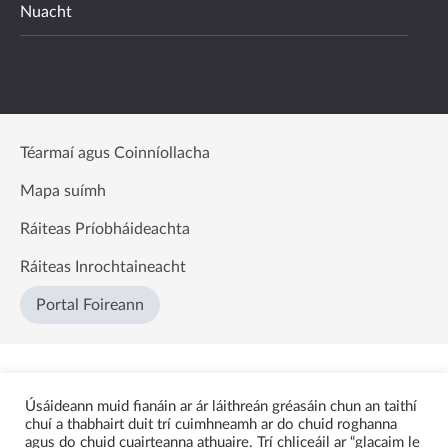
Nuacht
Téarmaí agus Coinníollacha
Mapa suímh
Ráiteas Príobháideachta
Ráiteas Inrochtaineacht
Portal Foireann
Úsáideann muid fianáin ar ár láithreán gréasáin chun an taithí
chuí a thabhairt duit trí cuimhneamh ar do chuid roghanna
agus do chuid cuairteanna athuaire. Trí chliceáil ar “glacaim le