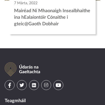
7 Márta, 2022
Mairéad Ní Mhaonaigh Insealbhaithe
ina hEalaíontóir Cónaithe i
gteic@Gaoth Dobhair
Údarás
na
Gaeltachta
Visit
Visit
Visit
Visit
Visit
us
us
us
us
us
Teagmháil
on
on
on
on
on