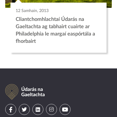
12 Samhain, 2013
Cliantchomhlachtaí Údarás na
Gaeltachta ag tabhairt cuairte ar
Philadelphia le margaí easpórtála a
fhorbairt
Údarás
na
Gaeltachta
Visit
Visit
Visit
Visit
Visit