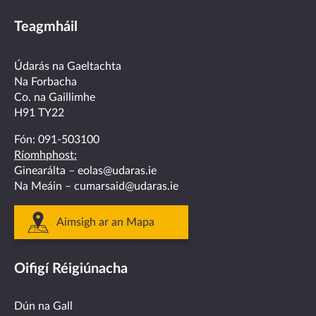
us
us
us
us
us
Teagmháil
on
on
on
on
on
facebook
twitter
linkedin
instagram
youtube
Údarás na Gaeltachta
Na Forbacha
Co. na Gaillimhe
H91 TY22
Fón:
091-503100
Ríomhphost:
Ginearálta –
eolas@udaras.ie
Na Meáin –
cumarsaid@udaras.ie
Aimsigh ar an Mapa
Oifigí Réigiúnacha
Dún na Gall