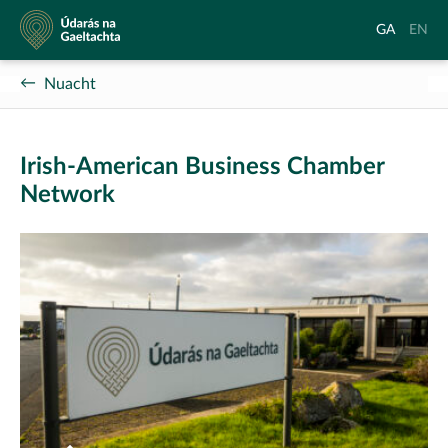
Údarás
Aistrigh
Chang
GA
EN
na
go
langu
Gaeltachta
Gaeilge
to
Nuacht
Englis
Irish-American Business Chamber
Network