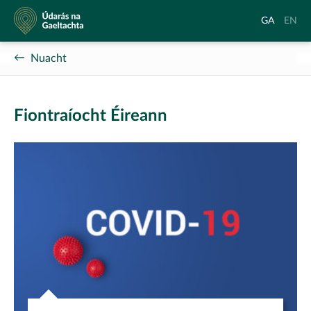
Údarás
Aistrigh
Chang
GA
EN
na
go
langu
Gaeltachta
Gaeilge
to
Nuacht
Englis
Fiontraíocht Éireann