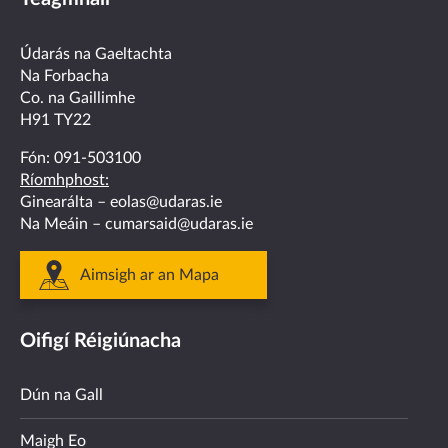
on
on
on
on
on
facebook
twitter
linkedin
instagram
youtube
Údarás na Gaeltachta
Na Forbacha
Co. na Gaillimhe
H91 TY22
Fón:
091-503100
Ríomhphost:
Ginearálta –
eolas@udaras.ie
Na Meáin –
cumarsaid@udaras.ie
Aimsigh ar an Mapa
Oifigí Réigiúnacha
Dún na Gall
Maigh Eo