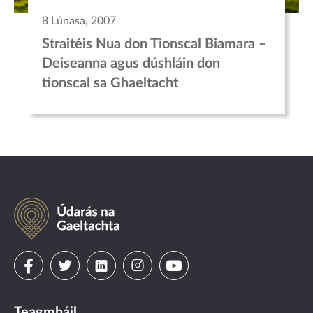
8 Lúnasa, 2007
Straitéis Nua don Tionscal Biamara –
Deiseanna agus dúshláin don
tionscal sa Ghaeltacht
Údarás
na
Gaeltachta
Visit
Visit
Visit
Visit
Visit
us
us
us
us
us
Teagmháil