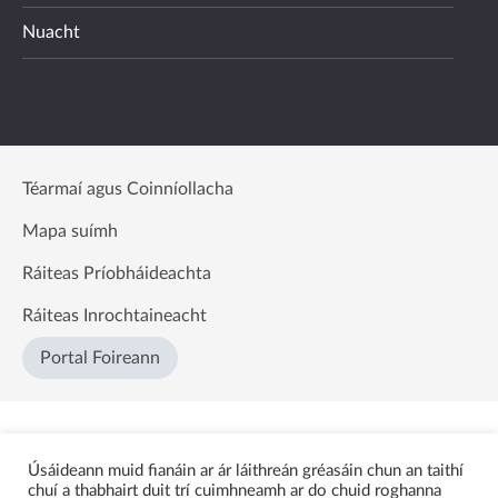
Nuacht
Téarmaí agus Coinníollacha
Mapa suímh
Ráiteas Príobháideachta
Ráiteas Inrochtaineacht
Portal Foireann
Úsáideann muid fianáin ar ár láithreán gréasáin chun an taithí
chuí a thabhairt duit trí cuimhneamh ar do chuid roghanna