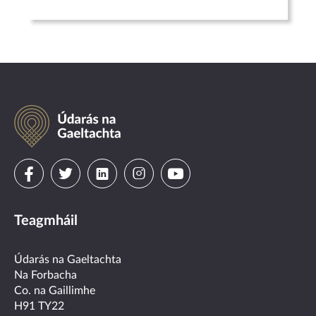
Údarás
na
Gaeltachta
Visit
Visit
Visit
Visit
Visit
us
us
us
us
us
Teagmháil
on
on
on
on
on
facebook
twitter
linkedin
instagram
youtube
Údarás na Gaeltachta
Na Forbacha
Co. na Gaillimhe
H91 TY22