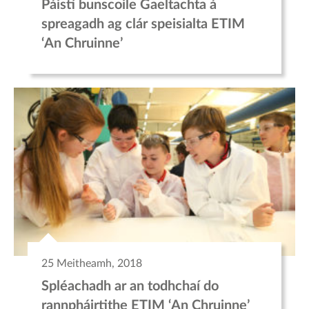
Páistí bunscoile Gaeltachta á
spreagadh ag clár speisialta ETIM
‘An Chruinne’
25 Meitheamh, 2018
Spléachadh ar an todhchaí do
rannpháirtithe ETIM ‘An Chruinne’