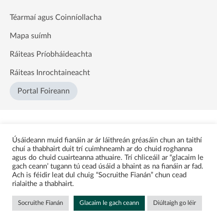
Téarmaí agus Coinníollacha
Mapa suímh
Ráiteas Príobháideachta
Ráiteas Inrochtaineacht
Portal Foireann
Úsáideann muid fianáin ar ár láithreán gréasáin chun an taithí
chuí a thabhairt duit trí cuimhneamh ar do chuid roghanna
agus do chuid cuairteanna athuaire. Trí chliceáil ar “glacaim le
gach ceann’ tugann tú cead úsáid a bhaint as na fianáin ar fad.
Ach is féidir leat dul chuig “Socruithe Fianán” chun cead
rialaithe a thabhairt.
Socruithe Fianán
Glacaim le gach ceann
Diúltaigh go léir