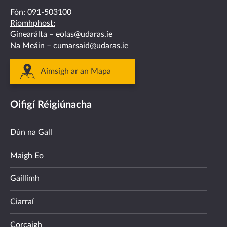
Fón:
091-503100
Ríomhphost:
Ginearálta –
eolas@udaras.ie
Na Meáin –
cumarsaid@udaras.ie
Aimsigh ar an Mapa
Oifigí Réigiúnacha
Dún na Gall
Maigh Eo
Gaillimh
Ciarraí
Corcaigh