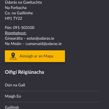
facebook
twitter
linkedin
instagram
youtube
Údarás na Gaeltachta
Na Forbacha
Co. na Gaillimhe
H91 TY22
Fón:
091-503100
Ríomhphost:
Ginearálta –
eolas@udaras.ie
Na Meáin –
cumarsaid@udaras.ie
Aimsigh ar an Mapa
Oifigí Réigiúnacha
Dún na Gall
Maigh Eo
Gaillimh