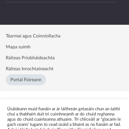
Téarmaí agus Coinníollacha
Mapa suímh
Ráiteas Príobháideachta
Ráiteas Inrochtaineacht
Portal Foireann
Úsáideann muid fianáin ar ár láithreán gréasáin chun an taithí
chuí a thabhairt duit trí cuimhneamh ar do chuid roghanna
agus do chuid cuairteanna athuaire. Trí chliceáil ar “glacaim le
gach ceann’ tugann tú cead úsáid a bhaint as na fianáin ar fad.