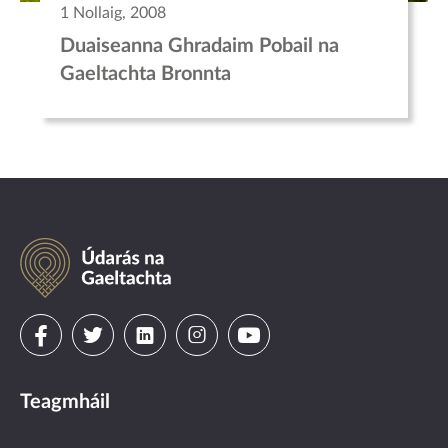
1 Nollaig, 2008
Duaiseanna Ghradaim Pobail na
Gaeltachta Bronnta
Údarás
na
Gaeltachta
Visit
Visit
Visit
Visit
Visit
us
us
us
us
us
Teagmháil
on
on
on
on
on