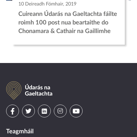
10 Deireadh Fómhair, 2019
Cuireann Údarás na Gaeltachta fáilte
roimh 100 post nua beartaithe do
Chonamara & Cathair na Gaillimhe
Údarás
na
Gaeltachta
Visit
Visit
Visit
Visit
Visit
us
us
us
us
us
Teagmháil
on
on
on
on
on