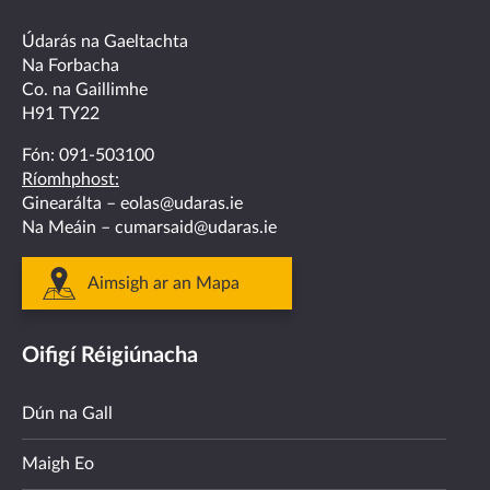
facebook
twitter
linkedin
instagram
youtube
Údarás na Gaeltachta
Na Forbacha
Co. na Gaillimhe
H91 TY22
Fón:
091-503100
Ríomhphost:
Ginearálta –
eolas@udaras.ie
Na Meáin –
cumarsaid@udaras.ie
Aimsigh ar an Mapa
Oifigí Réigiúnacha
Dún na Gall
Maigh Eo