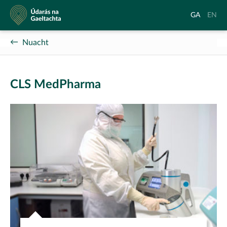
Údarás
Aistrigh
Chang
GA
EN
na
go
langu
Gaeltachta
Gaeilge
to
Nuacht
Englis
CLS MedPharma