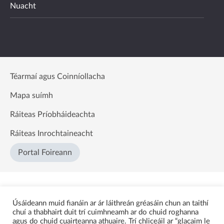
Nuacht
Téarmaí agus Coinníollacha
Mapa suímh
Ráiteas Príobháideachta
Ráiteas Inrochtaineacht
Portal Foireann
Úsáideann muid fianáin ar ár láithreán gréasáin chun an taithí
chuí a thabhairt duit trí cuimhneamh ar do chuid roghanna
agus do chuid cuairteanna athuaire. Trí chliceáil ar “glacaim le