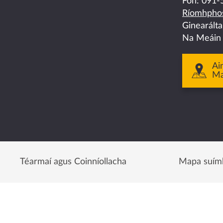
on
on
on
on
on
Fón:
091-
Ríomhphos
facebook
twitter
linkedin
instagram
youtube
Ginearált
Na Meáin
Ai
M
Téarmaí agus Coinníollacha
Mapa suím