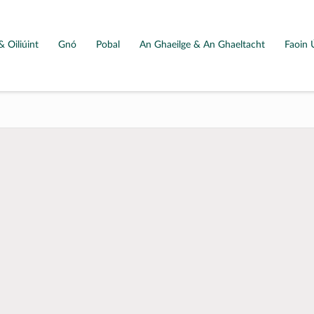
& Oiliúint
Gnó
Pobal
An Ghaeilge & An Ghaeltacht
Faoin 