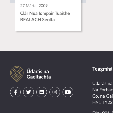
27 Márta, 2009
Clár Nua Iompair Tuaithe
BEALACH Seolta
Údarás na Gaeltachta
Teagmhái
Údarás na
Visit
Visit
Visit
Visit
Visit
Na Forba
Co. na Gai
us
us
us
us
us
H91 TY22