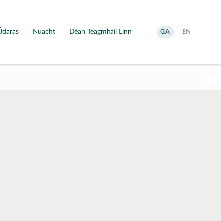
Údarás
Nuacht
Déan Teagmháil Linn
Aistrigh
Change
GA
EN
go
language
Gaeilge
to
English