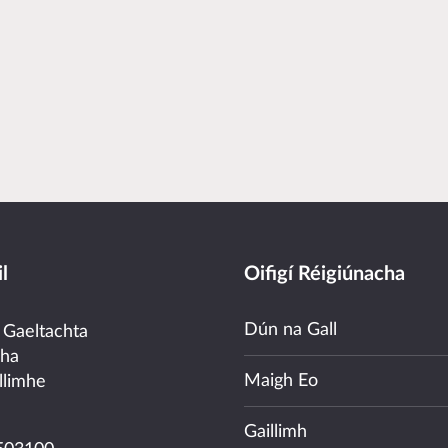
l
Oifigí Réigiúnacha
Dún na Gall
 Gaeltachta
cha
Maigh Eo
llimhe
Gaillimh