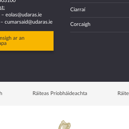
503100
t:
Ciarraí
a –
eolas@udaras.ie
 –
cumarsaid@udaras.ie
Corcaigh
msigh ar an
apa
h
Ráiteas Príobháideachta
Ráit