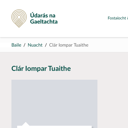
Údarás na Gaeltachta
Fostaíocht 
Baile
Nuacht
Clár Iompar Tuaithe
Clár Iompar Tuaithe