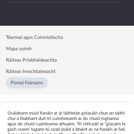
Téarmaí agus Coinníollacha
Mapa suímh
Ráiteas Príobháideachta
Ráiteas Inrochtaineacht
Portal Foireann
Úsáideann muid fianáin ar ár láithreán gréasáin chun an taithí
chuí a thabhairt duit trí cuimhneamh ar do chuid roghanna
agus do chuid cuairteanna athuaire. Trí chliceáil ar “glacaim le
gach ceann’ tugann tú cead úsáid a bhaint as na fianáin ar fad.