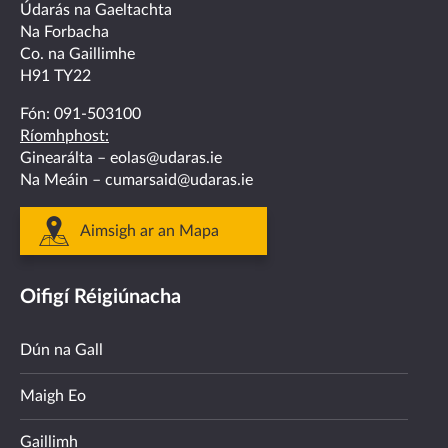
facebook
twitter
linkedin
instagram
youtube
Údarás na Gaeltachta
Na Forbacha
Co. na Gaillimhe
H91 TY22
Fón:
091-503100
Ríomhphost:
Ginearálta –
eolas@udaras.ie
Na Meáin –
cumarsaid@udaras.ie
Aimsigh ar an Mapa
Oifigí Réigiúnacha
Dún na Gall
Maigh Eo
Gaillimh