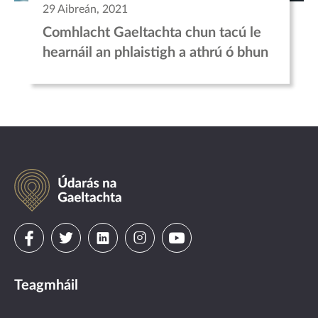
29 Aibreán, 2021
Comhlacht Gaeltachta chun tacú le
hearnáil an phlaistigh a athrú ó bhun
Údarás
na
Gaeltachta
Visit
Visit
Visit
Visit
Visit
us
us
us
us
us
Teagmháil
on
on
on
on
on