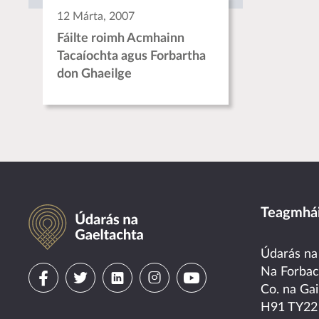
12 Márta, 2007
Fáilte roimh Acmhainn
Tacaíochta agus Forbartha
don Ghaeilge
Údarás na Gaeltachta
Teagmhái
Údarás na
Visit
Visit
Visit
Visit
Visit
Na Forba
Co. na Gai
us
us
us
us
us
H91 TY22