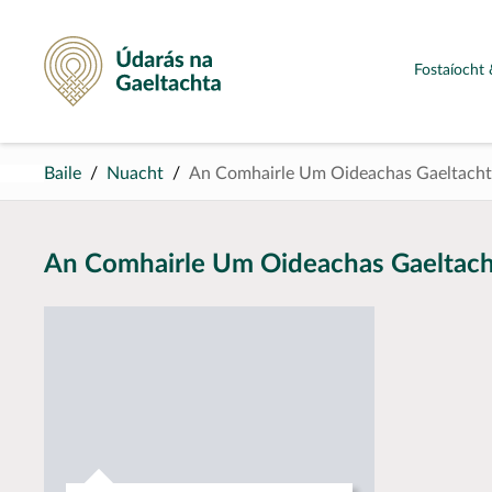
Údarás na Gaeltachta
Fostaíocht 
Baile
Nuacht
An Comhairle Um Oideachas Gaeltachta
An Comhairle Um Oideachas Gaeltacht