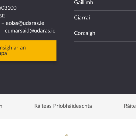
Gaillimh
503100
t:
Ciarraí
a –
eolas@udaras.ie
 –
cumarsaid@udaras.ie
Corcaigh
msigh ar an
apa
h
Ráiteas Príobháideachta
Ráit