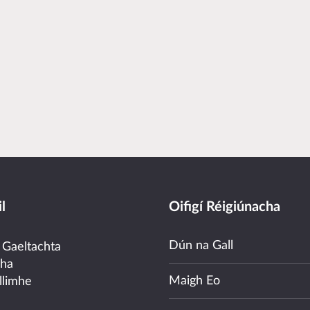
l
Oifigí Réigiúnacha
Dún na Gall
 Gaeltachta
cha
Maigh Eo
llimhe