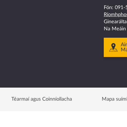
on
on
on
on
on
Fón:
091-
Ríomhphos
facebook
twitter
linkedin
instagram
youtube
Ginearált
Na Meáin
Ai
M
Téarmaí agus Coinníollacha
Mapa suím