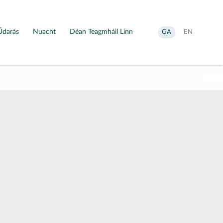
Údarás
Nuacht
Déan Teagmháil Linn
Aistrigh
Change
GA
EN
go
language
Gaeilge
to
English