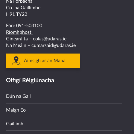
Na Forbacha
Co. na Gaillimhe
H91 TY22
Fón:
091-503100
Ríomhphost:
Ginearálta –
eolas@udaras.ie
Na Meáin –
cumarsaid@udaras.ie
Aimsigh ar an Mapa
Oifigí Réigiúnacha
Dún na Gall
Maigh Eo
Gaillimh