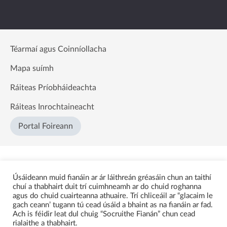
Téarmaí agus Coinníollacha
Mapa suímh
Ráiteas Príobháideachta
Ráiteas Inrochtaineacht
Portal Foireann
Úsáideann muid fianáin ar ár láithreán gréasáin chun an taithí
chuí a thabhairt duit trí cuimhneamh ar do chuid roghanna
agus do chuid cuairteanna athuaire. Trí chliceáil ar “glacaim le
gach ceann’ tugann tú cead úsáid a bhaint as na fianáin ar fad.
Ach is féidir leat dul chuig “Socruithe Fianán” chun cead
rialaithe a thabhairt.