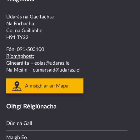
on
on
on
on
on
facebook
twitter
linkedin
instagram
youtube
Údarás na Gaeltachta
Na Forbacha
Co. na Gaillimhe
H91 TY22
Fón:
091-503100
Ríomhphost:
Ginearálta –
eolas@udaras.ie
Na Meáin –
cumarsaid@udaras.ie
Aimsigh ar an Mapa
Oifigí Réigiúnacha
Dún na Gall
Maigh Eo