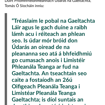
Dúirt Príomhfheidhmeannach Údarás na Gaeltachta,
Tomás Ó Síocháin inniu:
“Tréaslaím le pobal na Gaeltachta
Láir agus le gach duine a raibh
lámh acu i réiteach an phlean
seo. Is údar mór bróid don
Údarás an oiread de na
pleananna seo atá á bhfeidhmiú
go cumasach anois i Limistéir
Phleanála Teanga ar fud na
Gaeltachta. An tseachtain seo
caite a fostaíodh an 26ú
Oifigeach Pleanála Teanga i
Limistéar Pleanála Teanga
Gaeltachta; is díol suntais an