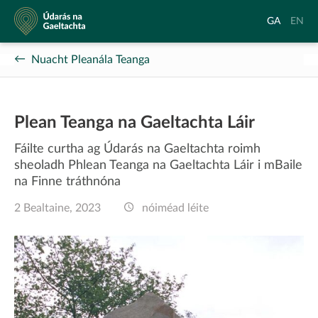
Údarás
Aistrigh
Chang
GA
EN
na
go
langu
Gaeltachta
Gaeilge
to
Nuacht Pleanála Teanga
Englis
Plean Teanga na Gaeltachta Láir
Fáilte curtha ag Údarás na Gaeltachta roimh
sheoladh Phlean Teanga na Gaeltachta Láir i mBaile
na Finne tráthnóna
2 Bealtaine, 2023
nóiméad léite