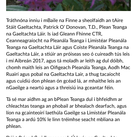
Tráthnóna inniu i mBaile na Finne a sheolfaidh an tAire
Stáit Gaeltachta, Patrick O’ Donovan, T.D., Plean Teanga
na Gaeltachta Láir. Is iad Gleann Fhinne CTR,
Ceanneagraíocht na Pleanála Teanga i Limistéar Pleanála
Teanga na Gaeltachta Láir agus Coiste Pleanála Teanga na
Gaeltachta Láir, a stiúir an próiseas seo ó cuireadh tús leis
i mí Aibreán 2017, agus tá moladh ar leith ag dul dóibh,
chomh maith leis an Oifigeach Pleanála Teanga, Aodh Mac
Ruairí agus pobal na Gaeltachta Lair, a thug tacaíocht
agus cuidiú don phlean ón gcéad lá, ar mhaithe leis an
nGaeilge a neartú agus a threisiú ina gceantar féin.
Tá sé mar aidhm ag an bPlean Teanga dul i bhfeidhm ar
chleachtas teanga an phobail ar bhealach dearfach, agus
líon na gcainteoirí laethúla Gaeilge sa Limistéar Pleanála
Teanga a ardú 10% le linn tréimhse seacht mbliana an
phlean.