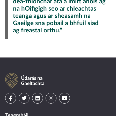
dea-thionchar atá á imirt anois ag
na hOifigigh seo ar chleachtas
teanga agus ar sheasamh na
Gaeilge sna pobail a bhfuil siad
ag freastal orthu.”
Údarás
na
Gaeltachta
Visit
Visit
Visit
Visit
Visit
us
us
us
us
us
Teagmháil