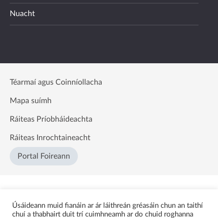
Nuacht
Téarmaí agus Coinníollacha
Mapa suímh
Ráiteas Príobháideachta
Ráiteas Inrochtaineacht
Portal Foireann
Úsáideann muid fianáin ar ár láithreán gréasáin chun an taithí
chuí a thabhairt duit trí cuimhneamh ar do chuid roghanna