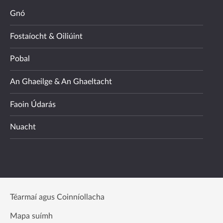
Gnó
Fostaíocht & Oiliúint
Pobal
An Ghaeilge & An Ghaeltacht
Faoin Údarás
Nuacht
Téarmaí agus Coinníollacha
Mapa suímh