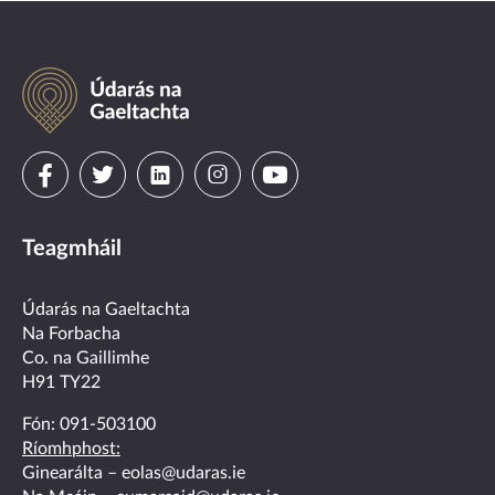
Údarás
na
Gaeltachta
Visit
Visit
Visit
Visit
Visit
us
us
us
us
us
Teagmháil
on
on
on
on
on
facebook
twitter
linkedin
instagram
youtube
Údarás na Gaeltachta
Na Forbacha
Co. na Gaillimhe
H91 TY22
Fón:
091-503100
Ríomhphost:
Ginearálta –
eolas@udaras.ie