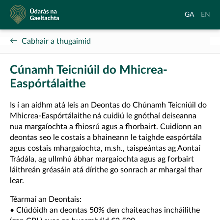
Údarás
Aistrigh
Chang
GA
EN
na
go
langu
Gaeltachta
Gaeilge
to
Cabhair a thugaimid
Englis
Cúnamh Teicniúil do Mhicrea-
Easpórtálaithe
Is í an aidhm atá leis an Deontas do Chúnamh Teicniúil do
Mhicrea-Easpórtálaithe ná cuidiú le gnóthaí deiseanna
nua margaíochta a fhiosrú agus a fhorbairt. Cuidíonn an
deontas seo le costais a bhaineann le taighde easpórtála
agus costais mhargaíochta, m.sh., taispeántas ag Aontaí
Trádála, ag ullmhú ábhar margaíochta agus ag forbairt
láithreán gréasáin atá dírithe go sonrach ar mhargaí thar
lear.
Téarmaí an Deontais:
• Clúdóidh an deontas 50% den chaiteachas incháilithe