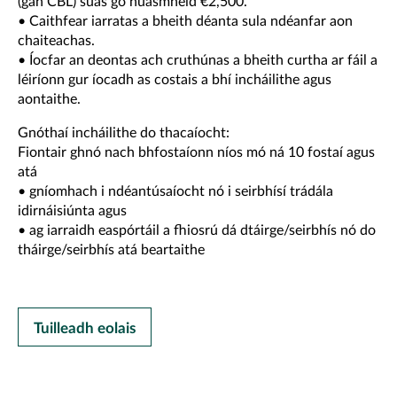
(gan CBL) suas go huasmhéid €2,500.
• Caithfear iarratas a bheith déanta sula ndéanfar aon
chaiteachas.
• Íocfar an deontas ach cruthúnas a bheith curtha ar fáil a
léiríonn gur íocadh as costais a bhí incháilithe agus
aontaithe.
Gnóthaí incháilithe do thacaíocht:
Fiontair ghnó nach bhfostaíonn níos mó ná 10 fostaí agus
atá
• gníomhach i ndéantúsaíocht nó i seirbhísí trádála
idirnáisiúnta agus
• ag iarraidh easpórtáil a fhiosrú dá dtáirge/seirbhís nó do
tháirge/seirbhís atá beartaithe
Tuilleadh eolais