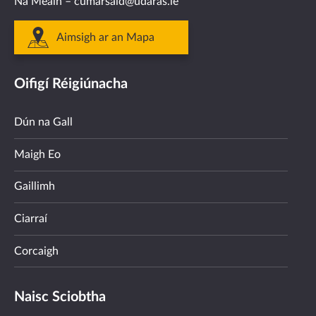
Na Meáin –
cumarsaid@udaras.ie
Aimsigh ar an Mapa
Oifigí Réigiúnacha
Dún na Gall
Maigh Eo
Gaillimh
Ciarraí
Corcaigh
Naisc Sciobtha