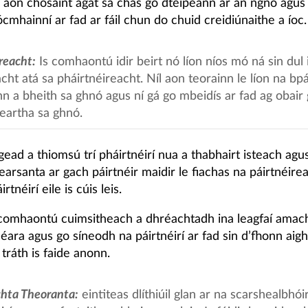
l aon chosaint agat sa chás go dteipeann ar an ngnó agu
cmhainní ar fad ar fáil chun do chuid creidiúnaithe a íoc.
reacht:
Is comhaontú idir beirt nó líon níos mó ná sin dul
cht atá sa pháirtnéireacht. Níl aon teorainn le líon na bpá
n a bheith sa ghnó agus ní gá go mbeidís ar fad ag obair
eartha sa ghnó.
irgead a thiomsú trí pháirtnéirí nua a thabhairt isteach agu
earsanta ar gach páirtnéir maidir le fiachas na páirtnéirea
rtnéirí eile is cúis leis.
comhaontú cuimsitheach a dhréachtadh ina leagfaí amach
éara agus go síneodh na páirtnéirí ar fad sin d’fhonn aig
tráth is faide anonn.
hta Theoranta:
eintiteas dlíthiúil glan ar na scarshealbhóir