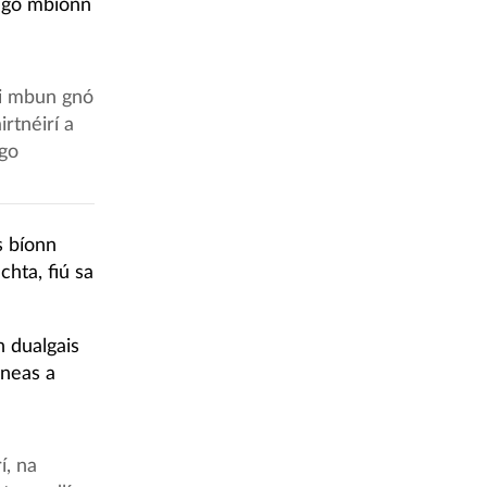
s go mbíonn
 i mbun gnó
irtnéirí a
 go
s bíonn
chta, fiú sa
 dualgais
hneas a
í, na