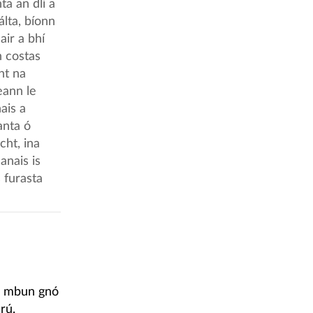
ta an dlí a
álta, bíonn
air a bhí
 costas
ht na
eann le
ais a
anta ó
cht, ina
anais is
 furasta
 i mbun gnó
rú.