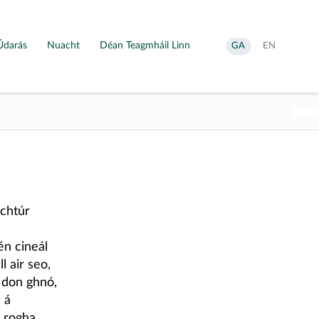
Údarás
Nuacht
Déan Teagmháil Linn
Aistrigh
Change
GA
EN
go
language
Gaeilge
to
English
uchtúr
én cineál
 air seo,
n don ghnó,
 á
h rogha