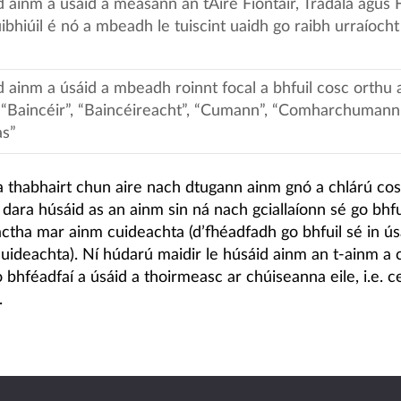
d ainm a úsáid a measann an tAire Fiontair, Trádála agus 
ibhiúil é nó a mbeadh le tuiscint uaidh go raibh urraíocht 
d ainm a úsáid a mbeadh roinnt focal a bhfuil cosc orthu a
 “Baincéir”, “Baincéireacht”, “Cumann”, “Comharchumann
as”
a thabhairt chun aire nach dtugann ainm gnó a chlárú cos
dara húsáid as an ainm sin ná nach gciallaíonn sé go bhfui
actha mar ainm cuideachta (d’fhéadfadh go bhfuil sé in ú
uideachta). Ní húdarú maidir le húsáid ainm an t-ainm a 
 bhféadfaí a úsáid a thoirmeasc ar chúiseanna eile, i.e. c
.