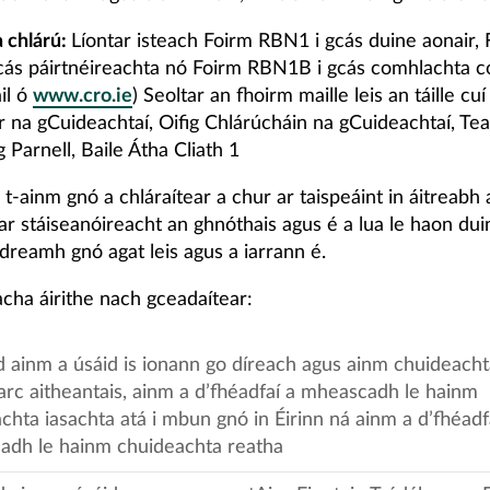
 chlárú:
Líontar isteach Foirm RBN1 i gcás duine aonair,
ás páirtnéireachta nó Foirm RBN1B i gcás comhlachta c
il ó
www.cro.ie
) Seoltar an fhoirm maille leis an táille cuí
r na gCuideachtaí, Oifig Chlárúcháin na gCuideachtaí, Tea
Parnell, Baile Átha Cliath 1
n t-ainm gnó a chláraítear a chur ar taispeáint in áitreabh 
ar stáiseanóireacht an ghnóthais agus é a lua le haon dui
dreamh gnó agat leis agus a iarrann é.
cha áirithe nach gceadaítear:
d ainm a úsáid is ionann go díreach agus ainm chuideacht
rc aitheantais, ainm a d’fhéadfaí a mheascadh le hainm
chta iasachta atá i mbun gnó in Éirinn ná ainm a d’fhéadf
adh le hainm chuideachta reatha