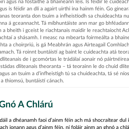
irí agus na fostaithe a bhaineann leis. Is féidir le cuideach
gus is féidir an dlí a agairt uirthi ina hainm féin. Go ginear
eanas teoranta don tsuim a infheistíodh sa chuideachta nu
nna á gceannacht. Tá míbhuntáiste ann mar go bhféadann
 a bheith i gceist le riachtanais maidir le reachtaíocht Ac
chtaí a shásamh. I measc na mbearta foirmeálta a bhain
hta a choirpriú, is gá Meabhrán agus Airteagail Comhlach
amach. Tá roinnt buntáistí ag baint le cuideachta atá teor
dliteanais de i gcomórtas le trádálaí aonair nó páirtnéirea
stádas dliteanais theoranta – tá teorainn le do chuid dlite
agus an tsuim a d’infheistigh tú sa chuideachta, tá sé níos
 a thiomsú, buntáistí cánach.
Gnó A Chlárú
rádáil a dhéanamh faoi d’ainm féin ach má shocraítear dul
ach ionann agus d’ainm féin, ní foláir ainm an ghnó a chlá