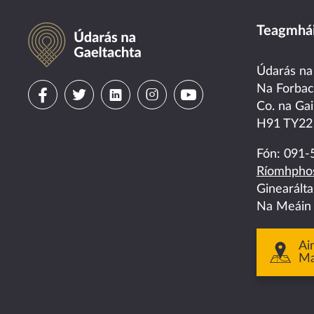
Údarás na Gaeltachta
Teagmhái
Údarás na
Visit
Visit
Visit
Visit
Visit
Na Forba
Co. na Gai
us
us
us
us
us
H91 TY22
on
on
on
on
on
Fón:
091-
Ríomhphos
facebook
twitter
linkedin
instagram
youtube
Ginearált
Na Meáin
Ai
M