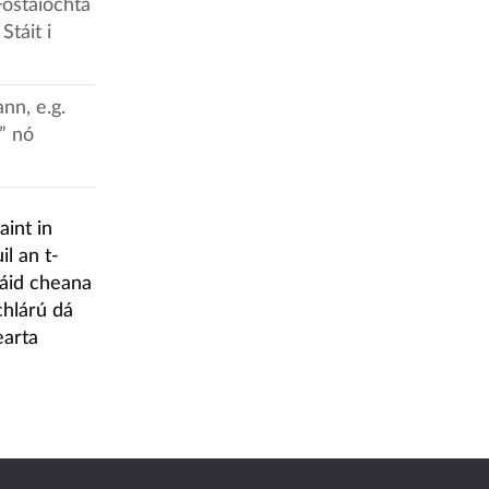
Fostaíochta
Stáit i
nn, e.g.
” nó
aint in
l an t-
sáid cheana
chlárú dá
earta