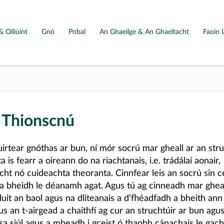
& Oiliúint
Gnó
Pobal
An Ghaeilge & An Ghaeltacht
Faoin 
 Thionscnú
irtear gnóthas ar bun, ní mór socrú mar gheall ar an str
a is fearr a oireann do na riachtanais, i.e. trádálaí aonair,
cht nó cuideachta theoranta. Cinnfear leis an socrú sin c
 a bheidh le déanamh agat. Agus tú ag cinneadh mar gheall
uit an baol agus na dliteanais a d’fhéadfadh a bheith an
s an t-airgead a chaithfí ag cur an struchtúir ar bun agus
sa siúl agus a mbeadh i gceist ó thaobh cánachais le gac