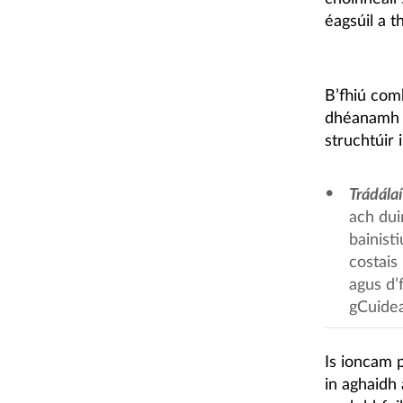
éagsúil a t
B’fhiú comh
dhéanamh m
struchtúir 
Trádálaí
ach dui
bainist
costais 
agus d’
gCuidea
Is ioncam 
in aghaidh 