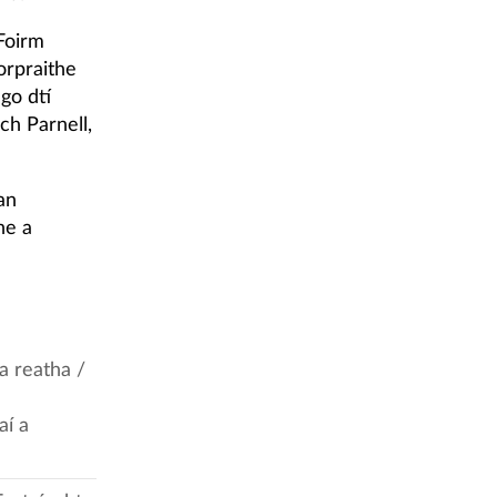
 Foirm
orpraithe
 go dtí
ch Parnell,
an
ne a
a reatha /
aí a