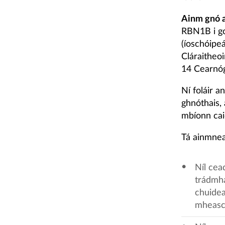
Ainm gnó a
RBN1B i gc
(íoschóipeá
Cláraitheoi
14 Cearnóg 
Ní foláir a
ghnóthais, 
mbíonn cai
Tá ainmnea
Níl cea
trádmha
chuidea
mheasc