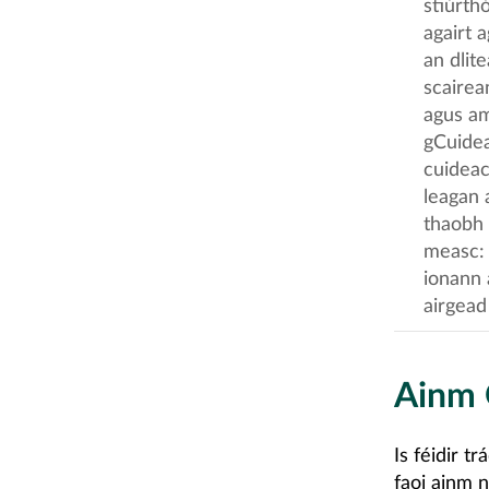
stiúrthó
agairt a
an dlit
scairea
agus am
gCuidea
cuideac
leagan 
thaobh 
measc: 
ionann 
airgead
Ainm 
Is féidir t
faoi ainm n