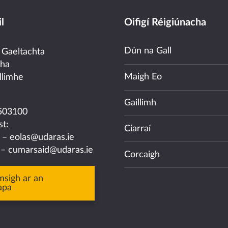
l
Oifigí Réigiúnacha
Dún na Gall
 Gaeltachta
cha
Maigh Eo
llimhe
Gaillimh
503100
t:
Ciarraí
a –
eolas@udaras.ie
 –
cumarsaid@udaras.ie
Corcaigh
msigh ar an
apa