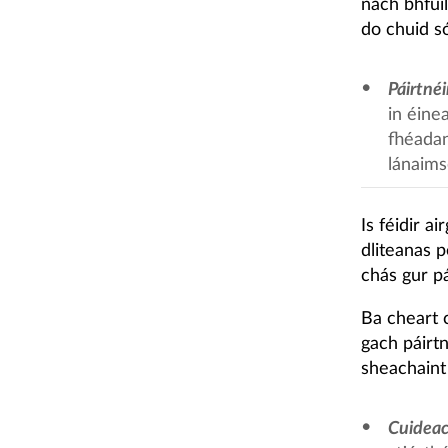
nach bhfui
do chuid só
Páirtnéi
in éinea
fhéadan
lánaims
Is féidir a
dliteanas p
chás gur pái
Ba cheart 
gach páirtn
sheachaint 
Cuideac