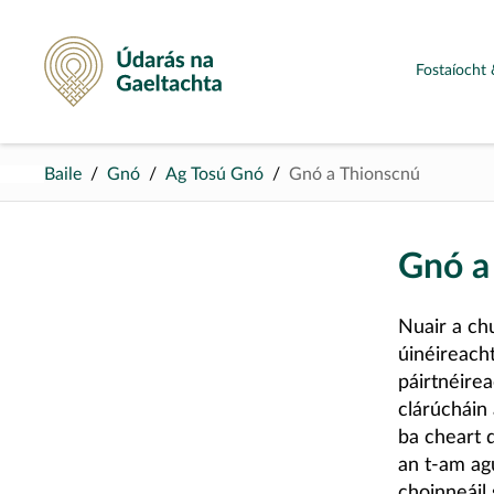
Údarás na Gaeltachta
Fostaíocht 
Baile
Gnó
Ag Tosú Gnó
Gnó a Thionscnú
Gnó a
Nuair a chu
úinéireacht
páirtnéirea
clárúcháin
ba cheart d
an t-am agu
choinneáil 