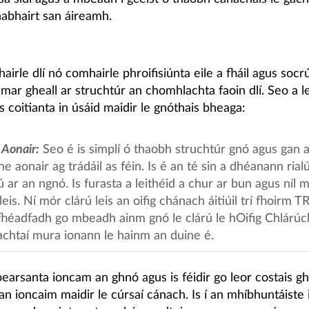
habhairt san áireamh.
airle dlí nó comhairle phroifisiúnta eile a fháil agus socr
ar gheall ar struchtúr an chomhlachta faoin dlí. Seo a l
is coitianta in úsáid maidir le gnóthais bheaga:
 Aonair:
Seo é is simplí ó thaobh struchtúr gnó agus gan ag
ne aonair ag trádáil as féin. Is é an té sin a dhéanann rial
iú ar an ngnó. Is furasta a leithéid a chur ar bun agus níl 
leis. Ní mór clárú leis an oifig chánach áitiúil trí fhoirm T
fhéadfadh go mbeadh ainm gnó le clárú le hOifig Chlárú
chtaí mura ionann le hainm an duine é.
pearsanta ioncam an ghnó agus is féidir go leor costais g
an ioncaim maidir le cúrsaí cánach. Is í an mhíbhuntáiste 