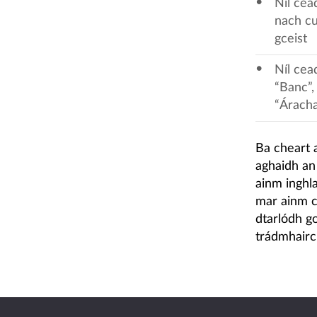
Níl cea
nach cu
gceist
Níl cea
“Banc”,
“Árach
Ba cheart 
aghaidh an 
ainm inghl
mar ainm c
dtarlódh go
trádmhairc