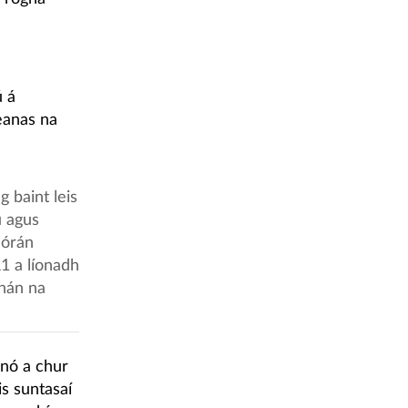
ú á
eanas na
 baint leis
ú agus
mórán
R1 a líonadh
chán na
hnó a chur
is suntasaí