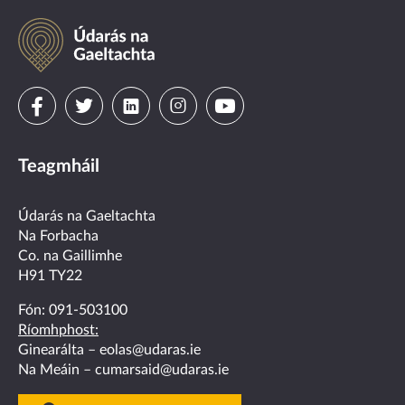
Údarás
na
Gaeltachta
Visit
Visit
Visit
Visit
Visit
us
us
us
us
us
Teagmháil
on
on
on
on
on
facebook
twitter
linkedin
instagram
youtube
Údarás na Gaeltachta
Na Forbacha
Co. na Gaillimhe
H91 TY22
Fón:
091-503100
Ríomhphost:
Ginearálta –
eolas@udaras.ie
Na Meáin –
cumarsaid@udaras.ie