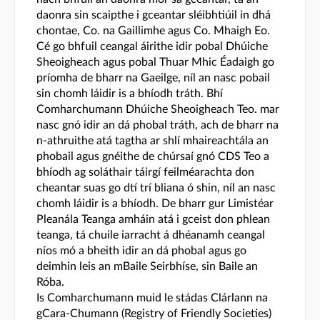
daonra sin scaipthe i gceantar sléibhtiúil in dhá
chontae, Co. na Gaillimhe agus Co. Mhaigh Eo.
Cé go bhfuil ceangal áirithe idir pobal Dhúiche
Sheoigheach agus pobal Thuar Mhic Éadaigh go
príomha de bharr na Gaeilge, níl an nasc pobail
sin chomh láidir is a bhíodh tráth. Bhí
Comharchumann Dhúiche Sheoigheach Teo. mar
nasc gnó idir an dá phobal tráth, ach de bharr na
n-athruithe atá tagtha ar shlí mhaireachtála an
phobail agus gnéithe de chúrsaí gnó CDS Teo a
bhíodh ag soláthair táirgí feilméarachta don
cheantar suas go dtí trí bliana ó shin, níl an nasc
chomh láidir is a bhíodh. De bharr gur Limistéar
Pleanála Teanga amháin atá i gceist don phlean
teanga, tá chuile iarracht á dhéanamh ceangal
níos mó a bheith idir an dá phobal agus go
deimhin leis an mBaile Seirbhíse, sin Baile an
Róba.
Is Comharchumann muid le stádas Clárlann na
gCara-Chumann (Registry of Friendly Societies)