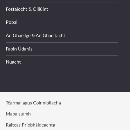
Fostaíocht & Oiliúint
Pobal
An Ghaeilge & An Ghaeltacht
Faoin Údarás
Nuacht
Téarmaí agus Coinníollacha
Mapa suímh
Ráiteas Príobháideachta