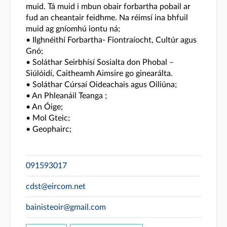
muid. Tá muid i mbun obair forbartha pobail ar
fud an cheantair feidhme. Na réimsí ina bhfuil
muid ag gníomhú iontu ná;
• Ilghnéithí Forbartha- Fiontraíocht, Cultúr agus
Gnó;
• Soláthar Seirbhísí Sosialta don Phobal –
Siúlóidí, Caitheamh Aimsire go ginearálta.
• Soláthar Cúrsaí Oideachais agus Oiliúna;
• An Phleanáil Teanga ;
• An Óige;
• Mol Gteic;
• Geophairc;
091593017
cdst@eircom.net
bainisteoir@gmail.com