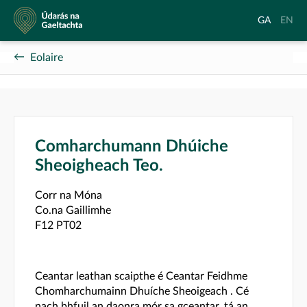
Údarás
Aistrigh
Chang
GA
EN
na
go
langu
Gaeltachta
Gaeilge
to
Eolaire
Englis
Comharchumann Dhúiche
Sheoigheach Teo.
Corr na Móna
Co.na Gaillimhe
F12 PT02
Ceantar leathan scaipthe é Ceantar Feidhme
Chomharchumainn Dhuíche Sheoigeach . Cé
nach bhfuil an daonra mór sa gceantar, tá an