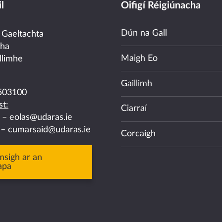
l
Oifigí Réigiúnacha
Dún na Gall
 Gaeltachta
cha
Maigh Eo
llimhe
Gaillimh
503100
t:
Ciarraí
a –
eolas@udaras.ie
 –
cumarsaid@udaras.ie
Corcaigh
msigh ar an
apa