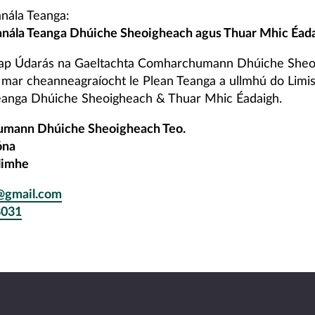
anála Teanga:
anála Teanga Dhúiche Sheoigheach agus Thuar Mhic Éad
eap Údarás na Gaeltachta Comharchumann Dhúiche Sheo
 mar cheanneagraíocht le Plean Teanga a ullmhú do Limi
eanga Dhúiche Sheoigheach & Thuar Mhic Éadaigh.
mann Dhúiche Sheoigheach Teo.
óna
llimhe
t@gmail.com
8031