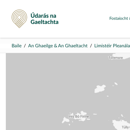
Údarás na Gaeltachta
Fostaíocht 
Baile
An Ghaeilge & An Ghaeltacht
Limistéir Pleanál