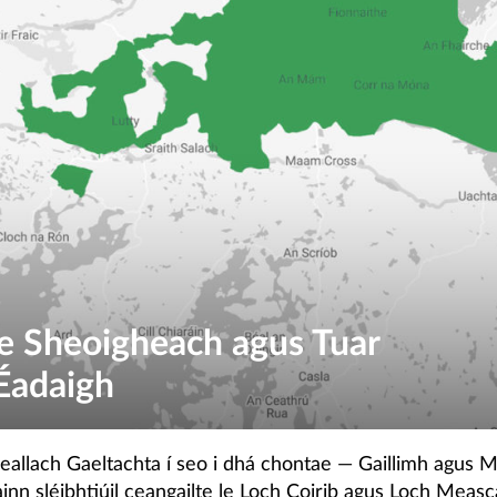
e Sheoigheach agus Tuar
Éadaigh
eallach Gaeltachta í seo i dhá chontae — Gaillimh agus M
inn sléibhtiúil ceangailte le Loch Coirib agus Loch Measc