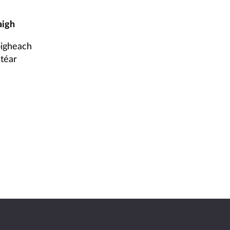
aigh
igheach
stéar