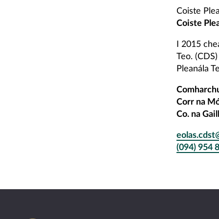
Coiste Ple
Coiste Ple
I 2015 ch
Teo. (CDS)
Pleanála T
Comharchu
Corr na M
Co. na Gai
eolas.cds
(094) 954 