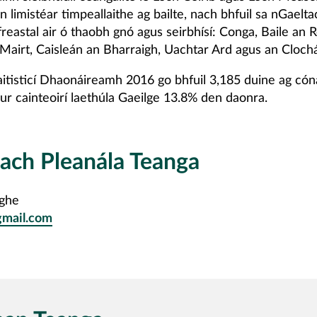
n limistéar timpeallaithe ag bailte, nach bhfuil sa nGaelta
eastal air ó thaobh gnó agus seirbhísí: Conga, Baile an 
 Mairt, Caisleán an Bharraigh, Uachtar Ard agus an Cloch
taitisticí Dhaonáireamh 2016 go bhfuil 3,185 duine ag cón
ur cainteoirí laethúla Gaeilge 13.8% den daonra.
each Pleanála Teanga
ighe
gmail.com