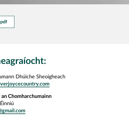
 pdf
eagraíocht:
mann Dhúiche Sheoigheach
verjoycecountry.com
ir an Chomharchumainn
Éinniú
t@gmail.com