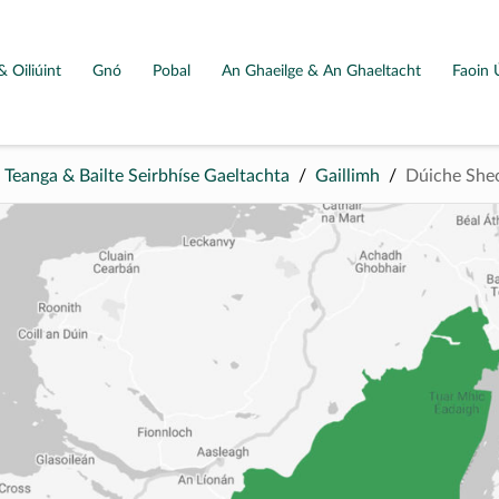
& Oiliúint
Gnó
Pobal
An Ghaeilge & An Ghaeltacht
Faoin 
a Teanga & Bailte Seirbhíse Gaeltachta
Gaillimh
Dúiche Sheo