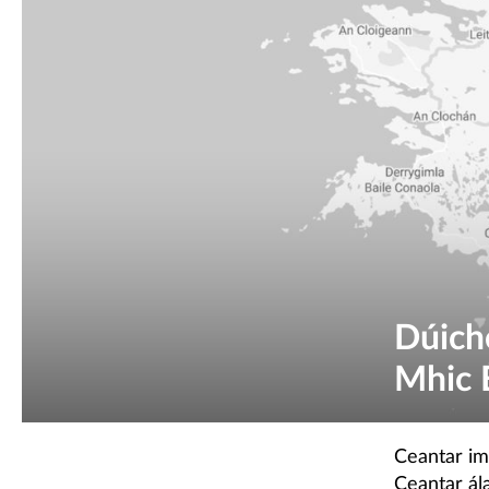
Dúich
Mhic 
Ceantar im
Ceantar ála