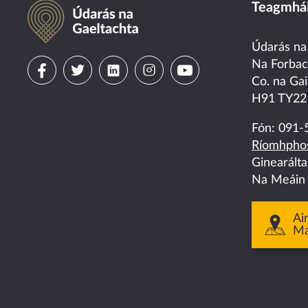
Údarás na Gaeltachta
Teagmhái
Údarás na
Visit
Visit
Visit
Visit
Visit
Na Forba
Co. na Gai
us
us
us
us
us
H91 TY22
on
on
on
on
on
Fón:
091-
Ríomhphos
facebook
twitter
linkedin
instagram
youtube
Ginearált
Na Meáin
Ai
M