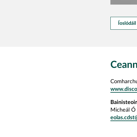
Íoslódáil
Ceann
Comharchu
www.disco
Bainisteo
Micheál Ó 
eolas.cds