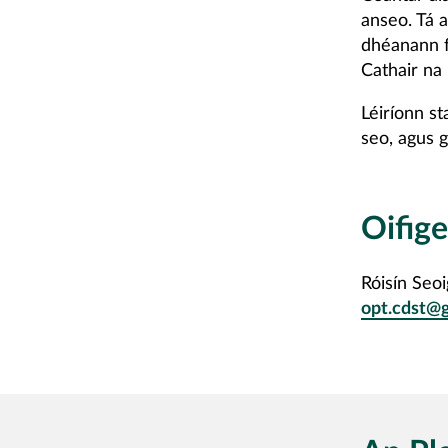
anseo. Tá a
dhéanann fr
Cathair na
Léiríonn s
seo, agus g
Oifig
Róisín Seo
opt.cdst@