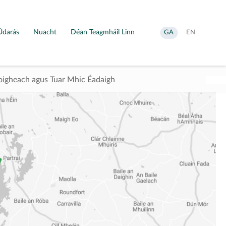
Údarás
Nuacht
Déan Teagmháil Linn
Aistrigh
Change
GA
EN
go
language
Gaeilge
to
English
igheach agus Tuar Mhic Éadaigh