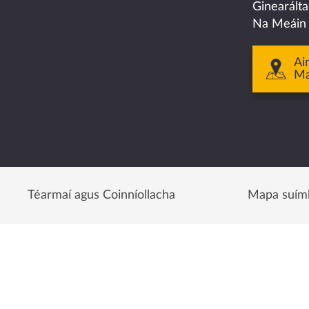
facebook
twitter
linkedin
instagram
youtube
Ginearált
Na Meáin
Ai
M
Téarmaí agus Coinníollacha
Mapa suím