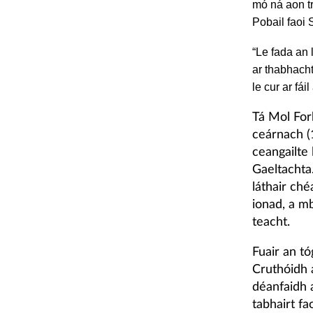
mó ná aon tr
Pobail faoi
“Le fada an 
ar thabhacht
le cur ar fái
Tá Mol For
ceárnach (
ceangailte 
Gaeltachta
láthair ché
ionad, a mb
teacht.
Fuair an tó
Cruthóidh 
déanfaidh a
tabhairt fa