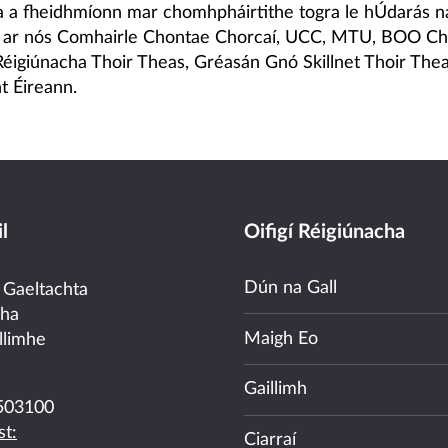
a a fheidhmíonn mar chomhpháirtithe togra le hÚdarás n
 ar nós Comhairle Chontae Chorcaí, UCC, MTU, BOO Cho
Réigiúnacha Thoir Theas, Gréasán Gnó Skillnet Thoir The
t Éireann.
l
Oifigí Réigiúnacha
Dún na Gall
 Gaeltachta
cha
Maigh Eo
llimhe
Gaillimh
503100
t:
Ciarraí