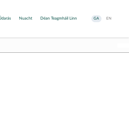
Údarás
Nuacht
Déan Teagmháil Linn
Aistrigh
Change
GA
EN
go
language
Gaeilge
to
English
,