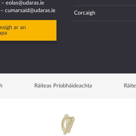
a –
eolas@udaras.ie
 –
cumarsaid@udaras.ie
Corcaigh
msigh ar an
apa
h
Ráiteas Príobháideachta
Ráit