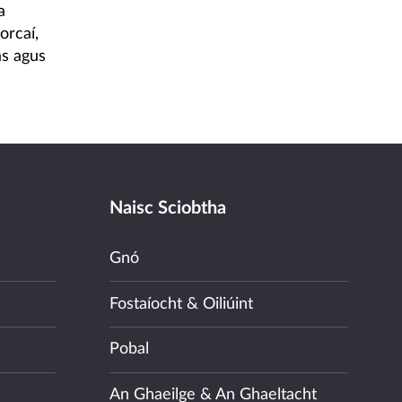
a
rcaí,
as agus
Naisc Sciobtha
Gnó
Fostaíocht & Oiliúint
Pobal
An Ghaeilge & An Ghaeltacht