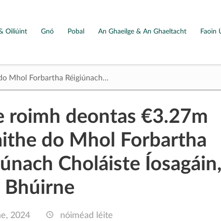
& Oiliúint
Gnó
Pobal
An Ghaeilge & An Ghaeltacht
Faoin 
 do Mhol Forbartha Réigiúnach…
te roimh deontas €3.27m
aithe do Mhol Forbartha
iúnach Choláiste Íosagáin
e Bhúirne
ne, 2024
nóiméad léite