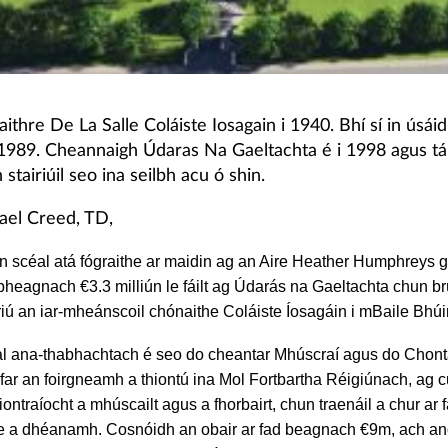
ithre De La Salle Coláiste Iosagain i 1940. Bhí sí in úsáid
 1989. Cheannaigh Údaras Na Gaeltachta é i 1998 agus tá
stairiúil seo ina seilbh acu ó shin.
ael Creed, TD,
an scéal atá fógraithe ar maidin ag an Aire Heather Humphreys g
heagnach €3.3 milliún le fáilt ag Údarás na Gaeltachta chun b
riú an iar-mheánscoil chónaithe Coláiste Íosagáin i mBaile Bhúi
dal ana-thabhachtach é seo do cheantar Mhúscraí agus do Chon
far an foirgneamh a thiontú ina Mol Fortbartha Réigiúnach, ag 
fiontraíocht a mhúscailt agus a fhorbairt, chun traenáil a chur ar 
e a dhéanamh. Cosnóidh an obair ar fad beagnach €9m, ach ano