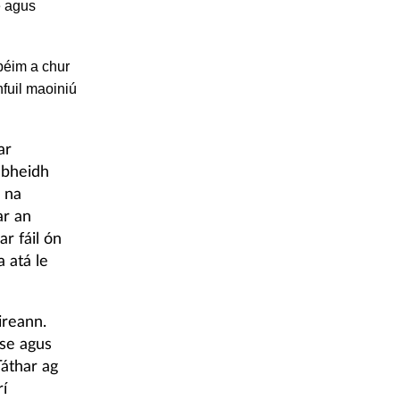
e agus
 béim a chur
hfuil maoiniú
ar
 bheidh
h na
ar an
ar fáil ón
 atá le
ireann.
ise agus
Táthar ag
rí