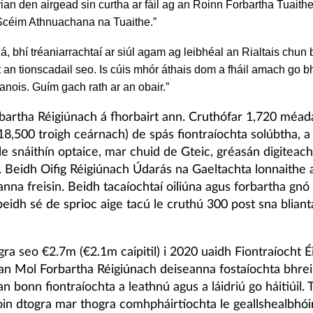
ian den airgead sin curtha ar fáil ag an Roinn Forbartha Tuaith
 Scéim Athnuachana na Tuaithe.”
lá, bhí tréaniarrachtaí ar siúl agam ag leibhéal an Rialtais chun
 an tionscadail seo. Is cúis mhór áthais dom a fháil amach go b
l anois. Guím gach rath ar an obair.”
bartha Réigiúnach á fhorbairt ann. Cruthófar 1,720 méad
18,500 troigh ceárnach) de spás fiontraíochta solúbtha, a
le snáithín optaice, mar chuid de Gteic, gréasán digiteac
. Beidh Oifig Réigiúnach Údarás na Gaeltachta lonnaithe 
anna freisin. Beidh tacaíochtaí oiliúna agus forbartha gnó 
eidh sé de sprioc aige tacú le cruthú 300 post sna blianta
gra seo €2.7m (€2.1m caipitil) i 2020 uaidh Fiontraíocht É
an Mol Forbartha Réigiúnach deiseanna fostaíochta bhre
n bonn fiontraíochta a leathnú agus a láidriú go háitiúil. 
oin dtogra mar thogra comhpháirtíochta le geallshealbhói