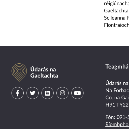
réigiúnach
Gaeltachta
Scileanna 
Fiontraíoch
Údarás na Gaeltachta
Teagmhái
Údarás na
Visit
Visit
Visit
Visit
Visit
Na Forba
Co. na Gai
us
us
us
us
us
H91 TY22
on
on
on
on
on
Fón:
091-
Ríomhphos