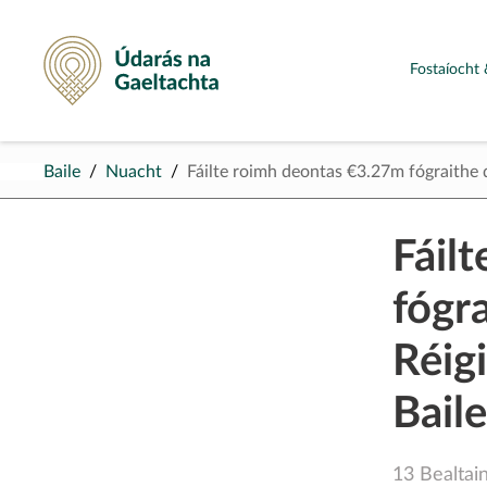
Údarás na Gaeltachta
Fostaíocht 
Baile
Nuacht
Fáilte roimh deontas €3.27m fógraithe
Fáil
fógr
Réig
Bail
13 Bealtai