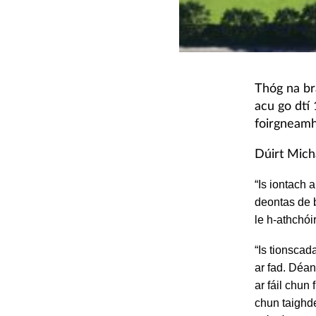
Thóg na bra
acu go dtí
foirgneamh 
Dúirt Mich
“Is iontach 
deontas de b
le h-athchói
“Is tionsca
ar fad. Déan
ar fáil chun 
chun taighd