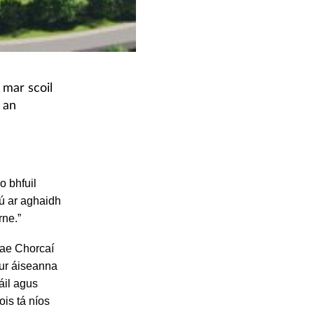
 mar scoil
 an
o bhfuil
rú ar aghaidh
rne.”
tae Chorcaí
cur áiseanna
fáil agus
is tá níos