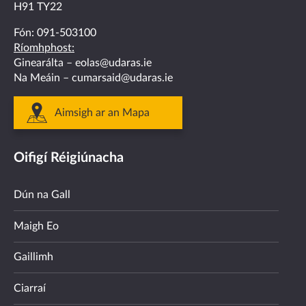
H91 TY22
Fón:
091-503100
Ríomhphost:
Ginearálta –
eolas@udaras.ie
Na Meáin –
cumarsaid@udaras.ie
Aimsigh ar an Mapa
Oifigí Réigiúnacha
Dún na Gall
Maigh Eo
Gaillimh
Ciarraí