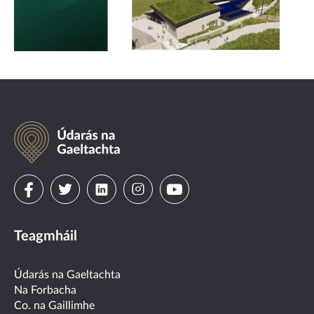
Údarás
na
Gaeltachta
Visit
Visit
Visit
Visit
Visit
us
us
us
us
us
Teagmháil
on
on
on
on
on
facebook
twitter
linkedin
instagram
youtube
Údarás na Gaeltachta
Na Forbacha
Co. na Gaillimhe