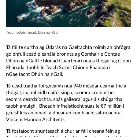
Teach solais Fanad, Dún na nGall
Tá fáilte curtha ag Údarás na Gaeltachta roimh an bhfógra
go bhfuil cead pleanála bronnta ag Comhairle Contae
Dhún na nGall le hIonad Cuairteoirí nua a thógáil ag Cionn
Fhánada, taobh le Teach Solais Chionn Fhanada i
nGaeltacht Dhún na nGall.
Tá cead tugtha foirgneamh nua 940 méadar cearnaithe á
thógáil, ina mbeidh caifé, siopa, seomra cruinnithe,
seomra ceardaíochta, spás gailearaí agus áis shúgartha
taobh amuigh. Bheadh infheistíocht suas le €7 milliún i
gceist leis an ionad, a dhear an comhlacht ailtireachta,
Vincent Hannon Architects.
Tá fostaíocht shuntasach á chur ar fáil cheana féin ag