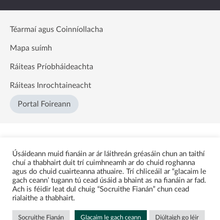
Téarmaí agus Coinníollacha
Mapa suímh
Ráiteas Príobháideachta
Ráiteas Inrochtaineacht
Portal Foireann
Úsáideann muid fianáin ar ár láithreán gréasáin chun an taithí
chuí a thabhairt duit trí cuimhneamh ar do chuid roghanna
agus do chuid cuairteanna athuaire. Trí chliceáil ar “glacaim le
gach ceann’ tugann tú cead úsáid a bhaint as na fianáin ar fad.
Ach is féidir leat dul chuig “Socruithe Fianán” chun cead
rialaithe a thabhairt.
Socruithe Fianán
Glacaim le gach ceann
Diúltaigh go léir