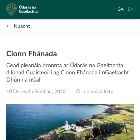
Údarás
Aistrigh
Chang
GA
EN
na
go
langu
Gaeltachta
Gaeilge
to
Nuacht
Englis
Cionn Fhánada
Cead pleanála bronnta ar Údarás na Gaeltachta
d’Ionad Cuairteoirí ag Cionn Fhánada i nGaeltacht
Dhún na nGall
10 Deireadh Fómhair, 2023
nóiméad léite