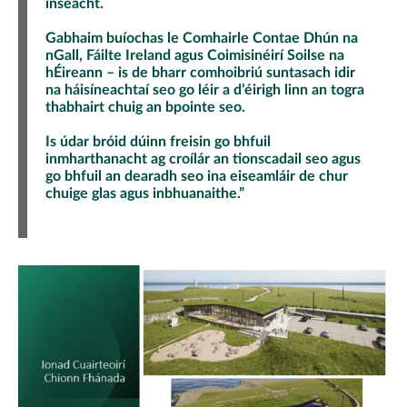
inseacht.
Gabhaim buíochas le Comhairle Contae Dhún na
nGall, Fáilte Ireland agus Coimisinéirí Soilse na
hÉireann – is de bharr comhoibriú suntasach idir
na háisíneachtaí seo go léir a d’éirigh linn an togra
thabhairt chuig an bpointe seo.
Is údar bróid dúinn freisin go bhfuil
inmharthanacht ag croílár an tionscadail seo agus
go bhfuil an dearadh seo ina eiseamláir de chur
chuige glas agus inbhuanaithe.”