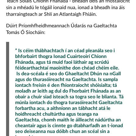
Teach Solais Chionn Fhánada - bheadh deis an fhostaíocht
sin a mhéadú le tógáil ionaid nua, ionad a bheadh ina áis
tharraingteach ar Shlí an Atlantaigh Fhiáin.
Dúirt Príomhfheidhmeannach Údarás na Gaeltachta
Tomás Ó Síocháin:
“ Is céim thábhachtach í an céad pleanála seo i
bhforbairt thogra Ionad Cuairteoirí Chionn
Fhánada, agus tá muid faoi láthair ag scrúdú
féidearthachtaí maoinithe don chéad chéim eile.
Is dea-scéala é seo do Ghaeltacht Dhún na nGall
agus do thurasóireacht na Gaeltachta. Is sampla
iontach freisin é den fhiontraíocht shóisialta; tá
moladh ar leith ag dul do Fhorbairt Fhánada as an
obair a chuir siad isteach sa togra seo le blianta. Tá
múnla iontach do thogra turasóireacht Gaeltachta
forbartha acu, a aithníonn an tábhacht atá le
hoidhreacht chultúrtha agus teanga na
Gaeltachta, chomh maith le áilleacht nádúrtha an
cheantair agus is cinnte go dtabharfadh an t-ionad
seo deiseanna nua dóibh chun an scéal sin a