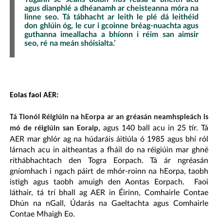
agus dianphlé a dhéanamh ar cheisteanna móra na
linne seo. Tá tábhacht ar leith le plé dá leithéid
don ghlúin óg, le cur i gcoinne bréag-nuachta agus
guthanna imeallacha a bhíonn i réim san aimsir
seo, ré na meán shóisialta.’
Eolas faoi AER:
Tá Tionól Réigiúin na hEorpa ar an gréasán neamhspleách is
agus 140 ball acu in 25 tír. Tá
mó de réigiúin san Eoraip,
AER mar ghlór ag na húdaráis áitiúla ó 1985 agus bhí ról
lárnach acu in aitheantas a fháil do na réigiúin mar ghné
ríthábhachtach den Togra Eorpach. Tá ár ngréasán
gníomhach i ngach páirt de mhór-roinn na hEorpa, taobh
istigh agus taobh amuigh den Aontas Eorpach. Faoi
láthair, tá trí bhall ag AER in Éirinn, Comhairle Contae
Dhún na nGall, Údarás na Gaeltachta agus Comhairle
Contae Mhaigh Eo.