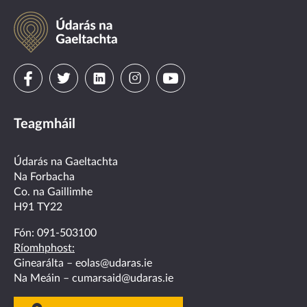
Údarás
na
Gaeltachta
Visit
Visit
Visit
Visit
Visit
us
us
us
us
us
Teagmháil
on
on
on
on
on
facebook
twitter
linkedin
instagram
youtube
Údarás na Gaeltachta
Na Forbacha
Co. na Gaillimhe
H91 TY22
Fón:
091-503100
Ríomhphost:
Ginearálta –
eolas@udaras.ie
Na Meáin –
cumarsaid@udaras.ie