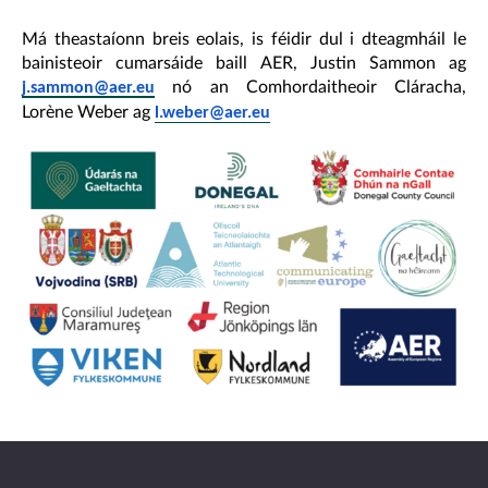
Má theastaíonn breis eolais, is féidir dul i dteagmháil le
bainisteoir cumarsáide baill AER, Justin Sammon ag
nó an Comhordaitheoir Cláracha,
j.sammon@aer.eu
Lorène Weber ag
l.weber@aer.eu