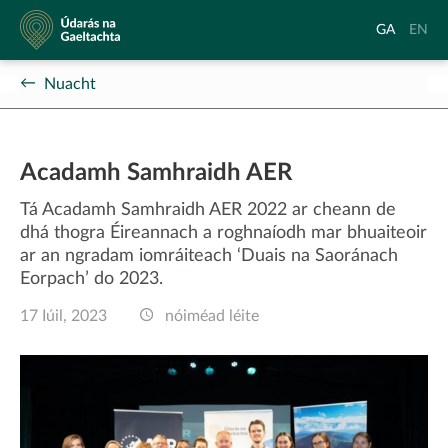
Údarás
Aistrigh
Chang
GA
EN
na
go
langu
Gaeltachta
Gaeilge
to
Nuacht
Englis
Acadamh Samhraidh AER
Tá Acadamh Samhraidh AER 2022 ar cheann de
dhá thogra Éireannach a roghnaíodh mar bhuaiteoir
ar an ngradam iomráiteach ‘Duais na Saoránach
Eorpach’ do 2023.
17 Iúil, 2023
nóiméad léite