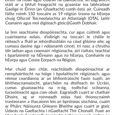
stáit ar a bhfuil freagracht na gceantar ina labhraítear
Gaeilge in Éirinn (an Ghaeltacht) comh-óstú air. Cuireadh
fáilte roimh 150 toscaire as 19 réigiún trasna na hEorpa
chuig Ollscoil Teicneolaíochta an Atlantaigh (OTA), Leitir
Ceanainn agus mol digiteach gteic@Gaoth Dobhair.
Le linn seachtaine díospóireachta, cur agus cúitimh agus
cuairteanna eolais, d’oibrigh na toscairí le chéile le
réiteach a fháil ar mhórdhúshláin na céad ghlúine eile; ag
cumasú daoine óga i ndéanamh cinntí, trí nasc a chruthú
idir iadsan agus ceannairí réigiúnacha, airí rialtais, teachtaí
i bparlaimintí na hÉireann agus na hEorpa, Comhairle na
hEorpa agus Coiste Eorpach na Réigiún.
Mar chuid den chlár, reáchtáladh díospóireachtaí ar
rannpháirtíocht na hóige i bpolaitíocht réigiúnach, agus
réimse ceardlanna ar an bhfiontraíocht faoin tuath, an
bhitheacnamaíocht, géarchéim na dteifeach ón Úcráin,
cumas gluaiseachta na n-óg, todhchaí scileanna,
turasóireacht agus cian-obair. Eagraíodh cuairt ar chathair
Dhoire, ag ar roinneadh eolas faoi thionscnaimh
trasteorann a thacaíonn leis an bpróiseas síochána, cuairt
ar Pháirc Náisiunta Ghleann Bheithe agus cuairt ar gteic
Údarás na Gaeltachta i nGaeltacht Thír Chonaill. Fuair an