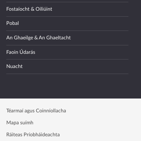
Fostaíocht & Oiliúint
Pobal
An Ghaeilge & An Ghaeltacht
Faoin Údarás
Nuacht
Téarmaí agus Coinníollacha
Mapa suímh
Ráiteas Príobháideachta