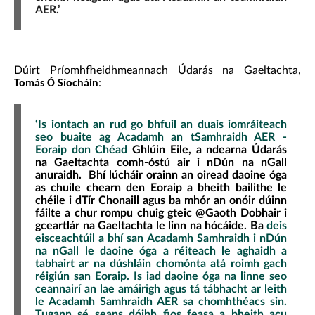
AER.’
Dúirt Príomhfheidhmeannach Údarás na Gaeltachta,
:
Tomás Ó Síocháin
‘Is iontach an rud go bhfuil an duais iomráiteach
seo buaite ag Acadamh an tSamhraidh AER -
Eoraip don Chéad
Ghlúin Eile, a ndearna Údarás
na Gaeltachta comh-óstú air i nDún na nGall
anuraidh. Bhí lúcháir orainn an oiread daoine óga
as chuile chearn den Eoraip a bheith bailithe le
chéile i dTír Chonaill agus ba mhór an onóir dúinn
fáilte a chur rompu chuig gteic @Gaoth Dobhair i
gceartlár na Gaeltachta le linn na hócáide. Ba
deis
eisceachtúil a bhí san Acadamh Samhraidh i nDún
na nGall le daoine óga a réiteach le aghaidh a
tabhairt ar na dúshláin chomónta atá roimh gach
réigiún san Eoraip. Is iad daoine óga na linne seo
ceannairí an lae amáirigh agus tá tábhacht ar leith
le Acadamh Samhraidh AER sa chomhthéacs sin.
Tugann sé seans dóibh fios feasa a bheith acu