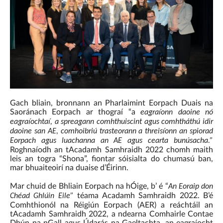
Gach bliain, bronnann an Pharlaimint Eorpach Duais na
Saoránach Eorpach ar thograí “a
eagraíonn daoine nó
eagraíochtaí, a spreagann comhthuiscint agus comhtháthú idir
daoine san AE, comhoibriú trasteorann a threisíonn an spiorad
Eorpach agus luachanna an AE agus cearta bunúsacha.”
Roghnaíodh an tAcadamh Samhraidh 2022 chomh maith
leis an togra “Shona”, fiontar sóisialta do chumasú ban,
mar bhuaiteoirí na duaise d’Éirinn.
Mar chuid de Bhliain Eorpach na hÓige, b’ é “
An Eoraip don
téama Acadamh Samhraidh 2022. B’é
Chéad Ghlúin Eile”
Comhthionól na Réigiún Eorpach (AER) a reáchtáil an
tAcadamh Samhraidh 2022, a ndearna Comhairle Contae
Dhún na nGall agus Údarás na Gaeltachta, an eagraíocht