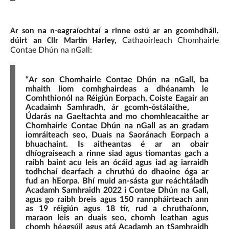
Ar son na n-eagraíochtaí a rinne ostú ar an gcomhdháil,
Cathaoirleach Chomhairle
dúirt an Cllr Martin Harley,
Contae Dhún na nGall:
“Ar son Chomhairle Contae Dhún na nGall, ba
mhaith liom comhghairdeas a dhéanamh le
Comhthionól na Réigiún Eorpach, Coiste Eagair an
Acadaimh Samhradh, ár gcomh-óstálaithe,
Údarás na Gaeltachta and mo chomhleacaithe ar
Chomhairle Contae Dhún na nGall as an gradam
iomráiteach seo, Duais na Saoránach Eorpach a
bhuachaint. Is aitheantas é ar an obair
dhíograiseach a rinne siad agus tiomantas gach a
raibh baint acu leis an ócáid agus iad ag iarraidh
todhchaí dearfach a chruthú do dhaoine óga ar
fud an hEorpa. Bhí muid an-sásta gur reáchtáladh
Acadamh Samhraidh 2022 i Contae Dhún na Gall,
agus go raibh breis agus 150 rannpháirteach ann
as 19 réigiún agus 18 tír, rud a chruthaíonn,
maraon leis an duais seo, chomh leathan agus
chomh héagsúil agus atá Acadamh an tSamhraidh