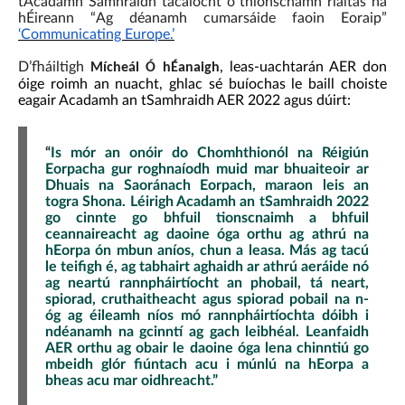
tAcadamh Samhraidh tacaíocht ó thionscnamh rialtas na
hÉireann “Ag déanamh cumarsáide faoin Eoraip”
‘Communicating Europe.’
D’fháiltigh
, leas-uachtarán AER don
Mícheál Ó hÉanaigh
óige roimh an nuacht, ghlac sé buíochas le baill choiste
eagair Acadamh an tSamhraidh AER 2022 agus dúirt:
“
Is mór an onóir do Chomhthionól na Réigiún
Eorpacha gur roghnaíodh muid mar bhuaiteoir ar
Dhuais na Saoránach Eorpach, maraon leis an
togra Shona. Léirigh Acadamh an tSamhraidh 2022
go cinnte go bhfuil tionscnaimh a bhfuil
ceannaireacht ag daoine óga orthu ag athrú na
hEorpa ón mbun aníos, chun a leasa. Más ag tacú
le teifigh é, ag tabhairt aghaidh ar athrú aeráide nó
ag neartú rannpháirtíocht an phobail, tá neart,
spiorad, cruthaitheacht agus spiorad pobail na n-
óg ag éileamh níos mó rannpháirtíochta dóibh i
ndéanamh na gcinntí ag gach leibhéal. Leanfaidh
AER orthu ag obair le daoine óga lena chinntiú go
mbeidh glór fiúntach acu i múnlú na hEorpa a
bheas acu mar oidhreacht.”