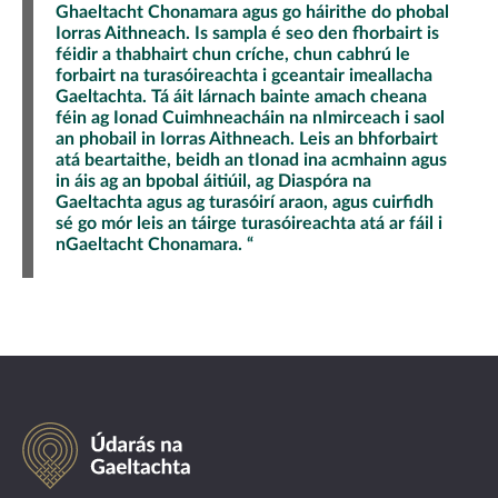
Ghaeltacht Chonamara agus go háirithe do phobal
Iorras Aithneach. Is sampla é seo den fhorbairt is
féidir a thabhairt chun críche, chun cabhrú le
forbairt na turasóireachta i gceantair imeallacha
Gaeltachta. Tá áit lárnach bainte amach cheana
féin ag Ionad Cuimhneacháin na nImirceach i saol
an phobail in Iorras Aithneach. Leis an bhforbairt
atá beartaithe, beidh an tIonad ina acmhainn agus
in áis ag an bpobal áitiúil, ag Diaspóra na
Gaeltachta agus ag turasóirí araon, agus cuirfidh
sé go mór leis an táirge turasóireachta atá ar fáil i
nGaeltacht Chonamara. “
Údarás
na
Gaeltachta