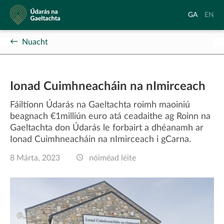
Údarás
Aistrigh
Chang
GA
EN
na
go
langu
Gaeltachta
Gaeilge
to
Nuacht
Englis
Ionad Cuimhneacháin na nImirceach
Fáiltíonn Údarás na Gaeltachta roimh maoiniú
beagnach €1milliún euro atá ceadaithe ag Roinn na
Gaeltachta don Údarás le forbairt a dhéanamh ar
Ionad Cuimhneacháin na nImirceach i gCarna.
8 Márta, 2023
nóiméad léite