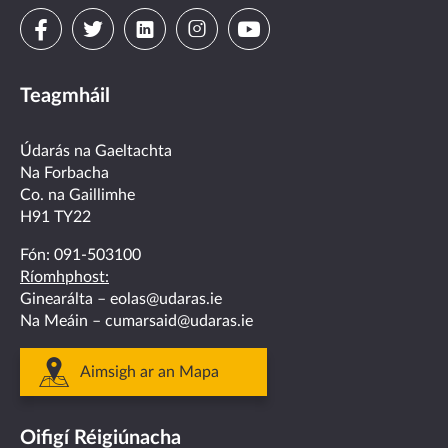
Visit
Visit
Visit
Visit
Visit
us
us
us
us
us
Teagmháil
on
on
on
on
on
facebook
twitter
linkedin
instagram
youtube
Údarás na Gaeltachta
Na Forbacha
Co. na Gaillimhe
H91 TY22
Fón:
091-503100
Ríomhphost:
Ginearálta –
eolas@udaras.ie
Na Meáin –
cumarsaid@udaras.ie
Aimsigh ar an Mapa
Oifigí Réigiúnacha