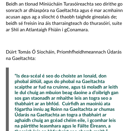
Beidh an tIonad Míniúcháin Turasóireachta seo dírithe go
sonrach ar dhiaspóra na Gaeltachta agus é mar acmhainn
acusan agus ag a sliocht ó thaobh taighde ginealais de;
beidh sé freisin ina áis tharraingteach do thurasóirí, suite
ar Shlí an Atlantaigh Fhiáin i gConamara.
Dúirt Tomás Ó Síocháin, Príomhfheidhmeannach Údarás
na Gaeltachta:
“Is dea-scéal é seo do choiste an Ionaid, don
phobal áitiúil, agus do phobal na Gaeltachta
scaipthe ar fud na cruinne, agus tá moladh ar leith
le dul chuig an mbuíon beag daoine a d’oibrigh gan
sos gan staonadh ar mhaithe leis an togra seo a
thabhairt ar an bhfód. Cuirfidh an maoiniú ata
fógartha inniu ag Roinn na Gaeltachta ar chumas
Údarás na Gaeltachta an togra a thabhairt ar
aghaidh chuig an gcéad chéim eile, i gcomhar leis
na páirtithe leasmhara agus le Fáilte Éireann, a