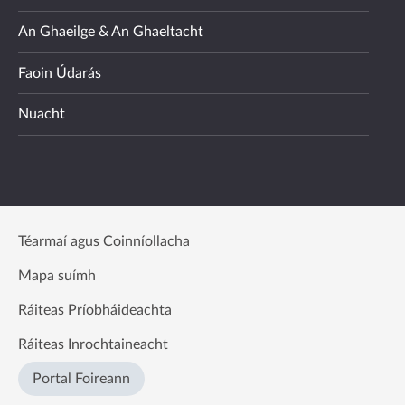
An Ghaeilge & An Ghaeltacht
Faoin Údarás
Nuacht
Téarmaí agus Coinníollacha
Mapa suímh
Ráiteas Príobháideachta
Ráiteas Inrochtaineacht
Portal Foireann