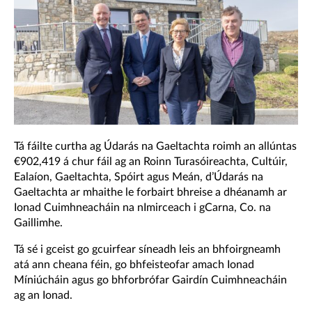
Tá fáilte curtha ag Údarás na Gaeltachta roimh an allúntas
€902,419 á chur fáil ag an Roinn Turasóireachta, Cultúir,
Ealaíon, Gaeltachta, Spóirt agus Meán, d’Údarás na
Gaeltachta ar mhaithe le forbairt bhreise a dhéanamh ar
Ionad Cuimhneacháin na nImirceach i gCarna, Co. na
Gaillimhe.
Tá sé i gceist go gcuirfear síneadh leis an bhfoirgneamh
atá ann cheana féin, go bhfeisteofar amach Ionad
Míniúcháin agus go bhforbrófar Gairdín Cuimhneacháin
ag an Ionad.