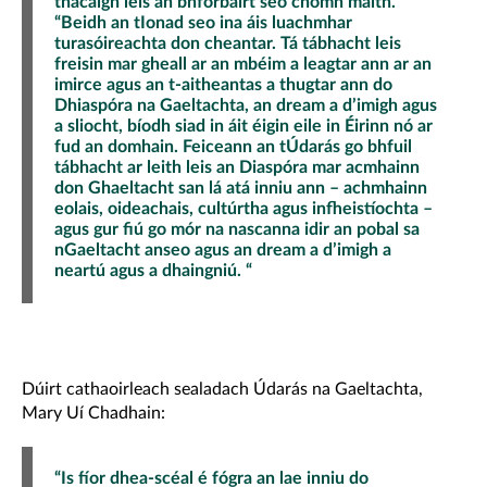
thacaigh leis an bhforbairt seo chomh maith.”
“Beidh an tIonad seo ina áis luachmhar
turasóireachta don cheantar. Tá tábhacht leis
freisin mar gheall ar an mbéim a leagtar ann ar an
imirce agus an t-aitheantas a thugtar ann do
Dhiaspóra na Gaeltachta, an dream a d’imigh agus
a sliocht, bíodh siad in áit éigin eile in Éirinn nó ar
fud an domhain. Feiceann an tÚdarás go bhfuil
tábhacht ar leith leis an Diaspóra mar acmhainn
don Ghaeltacht san lá atá inniu ann – achmhainn
eolais, oideachais, cultúrtha agus infheistíochta –
agus gur fiú go mór na nascanna idir an pobal sa
nGaeltacht anseo agus an dream a d’imigh a
neartú agus a dhaingniú. “
Dúirt cathaoirleach sealadach Údarás na Gaeltachta,
Mary Uí Chadhain:
“Is fíor dhea-scéal é fógra an lae inniu do