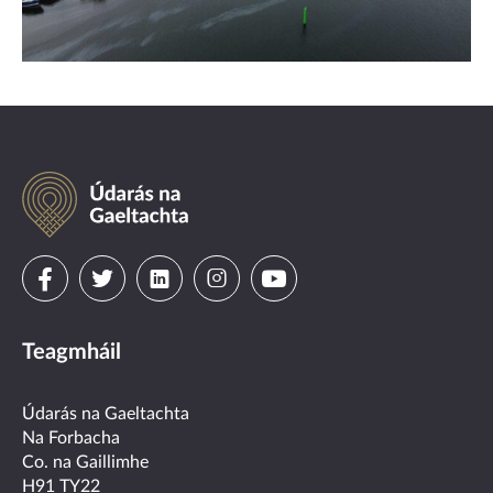
Údarás
na
Gaeltachta
Visit
Visit
Visit
Visit
Visit
us
us
us
us
us
Teagmháil
on
on
on
on
on
facebook
twitter
linkedin
instagram
youtube
Údarás na Gaeltachta
Na Forbacha
Co. na Gaillimhe
H91 TY22