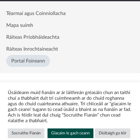
Téarmaí agus Coinníollacha
Mapa suímh
Ráiteas Príobháideachta
Ráiteas Inrochtaineacht
Portal Foireann
Úsáideann muid fianáin ar ár láithreán gréasáin chun an taithí
chuí a thabhairt duit trí cuimhneamh ar do chuid roghanna
agus do chuid cuairteanna athuaire. Trí chliceáil ar “glacaim le
gach ceann’ tugann tú cead úsáid a bhaint as na fianáin ar fad.
Ach is féidir leat dul chuig “Socruithe Fianán” chun cead
rialaithe a thabhairt.
Socruithe Fianán
Glacaim le gach ceann
Diúltaigh go léir