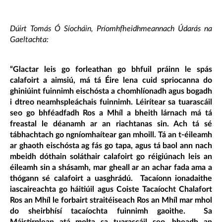
Dúirt Tomás Ó Síocháin, Príomhfheidhmeannach Údarás na
Gaeltachta:
“Glactar leis go forleathan go bhfuil práinn le spás
calafoirt a aimsiú, má tá Éire lena cuid spriocanna do
ghiniúint fuinnimh eischósta a chomhlíonadh agus bogadh
i dtreo neamhspleáchais fuinnimh. Léirítear sa tuarascáil
seo go bhféadfadh Ros a Mhíl a bheith lárnach má tá
freastal le déanamh ar an riachtanas sin. Ach tá sé
tábhachtach go ngníomhaítear gan mhoill. Tá an t-éileamh
ar ghaoth eischósta ag fás go tapa, agus tá baol ann nach
mbeidh dóthain soláthair calafoirt go réigiúnach leis an
éileamh sin a shásamh, mar gheall ar an achar fada ama a
thógann sé calafoirt a uasghrádú. Tacaíonn ionadaithe
iascaireachta go háitiúil agus Coiste Tacaíocht Chalafort
Ros an Mhíl le forbairt straitéiseach Ros an Mhíl mar mhol
do sheirbhísí tacaíochta fuinnimh gaoithe. Sa