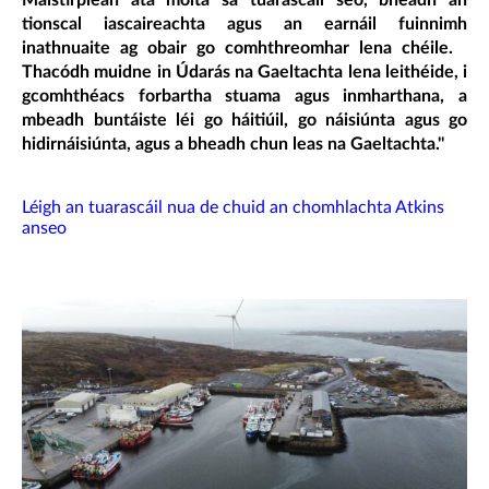
Máistirplean atá molta sa tuarascáil seo, bheadh an
tionscal iascaireachta agus an earnáil fuinnimh
inathnuaite ag obair go comhthreomhar lena chéile.
Thacódh muidne in Údarás na Gaeltachta lena leithéide, i
gcomhthéacs forbartha stuama agus inmharthana, a
mbeadh buntáiste léi go háitiúil, go náisiúnta agus go
hidirnáisiúnta, agus a bheadh chun leas na Gaeltachta.''
Léigh an tuarascáil nua de chuid an chomhlachta Atkins
anseo