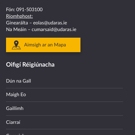
Fón:
091-503100
Ríomhphost:
Ginearálta –
eolas@udaras.ie
Na Meáin –
cumarsaid@udaras.ie
Aimsigh ar an Mapa
Oifigí Réigiúnacha
Dún na Gall
Maigh Eo
Gaillimh
Ciarraí