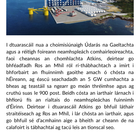
I dtuarascáil nua a choimisiúnaigh Údarás na Gaeltachta
agus a réitigh foireann neamhspleách comhairleoireachta,
faoi cheannas an chomhlachta Atkins, deirtear go
bhféadfadh Ros an Mhíl ról rí-thábhachtach a imirt i
bhforbairt an fhuinnimh gaoithe amach ó chósta na
hÉireann, ag éascú seachadadh an 5 GW cumhachta a
bheas ag teastáil sa ngearr go meán thréimhse agus ag
cruthú suas le 900 post. Beidh cósta an iarthair lárnach i
bhfíorú fís an rialtais do neamhspleáchas fuinnimh
d’Éirinn. Deirtear i dtuarascáil Atkins go bhfuil láthair
straitéiseach ag Ros an Mhíl, i lár chósta an iarthair, agus
go bhfuil sé d’acmhainn aige a bheith ar cheann de na
calafoirt is tábhachtaí ag tacú leis an tionscal seo.