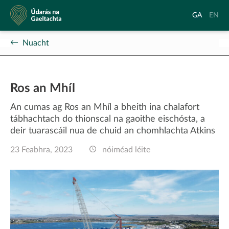
Údarás
Aistrigh
Chang
GA
EN
na
go
langu
Gaeltachta
Gaeilge
to
Nuacht
Englis
Ros an Mhíl
An cumas ag Ros an Mhíl a bheith ina chalafort
tábhachtach do thionscal na gaoithe eischósta, a
deir tuarascáil nua de chuid an chomhlachta Atkins
23 Feabhra, 2023
nóiméad léite