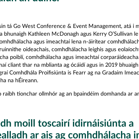
 sin tá Go West Conference & Event Management, atá i 
a bhunaigh Kathleen McDonagh agus Kerry O’Sullivan le 
homhdhálacha agus imeachtaí lena n-áirítear comhdhálac
ruinnithe oideachais, comhdhálacha leighis agus eolaíoch
ha poiblí, comhdhálacha agus imeachtaí corparáideacha.
maí cliant thar na mblianta ag ócáidí agus in 2019 bhuaigh
raí Comhdhála Proifisiúnta is Fearr ag na Gradaim Imeac
cha na hÉireann.
go raibh tionchar ollmhór ag an bpaindéim domhanda ar an
dh moill toscairí idirnáisiúnta a
alladh ar ais ag comhdhálacha i