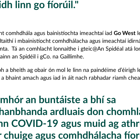
dh linn go fíorúil."
ht comhdhála agus bainistíochta imeachtaí iad
Go West
l
 dtaithí i mbainistíocht comhdhálacha agus imeachtaí idirn
nta. Tá an comhlacht lonnaithe i gteic@An Spidéal atá lo
ainn an Spidéil i gCo. na Gaillimhe.
bh a bheith ag obair ón mol le linn na paindéime d’éirigh l
 a bhaint amach agus iad in áit nach rabhadar riamh chea
 mhór an buntáiste a bhí sa
thanbhanda ardluais don chomhl
linn COVID-19 agus muid ag athr
r chuige agus comhdhálacha fíor