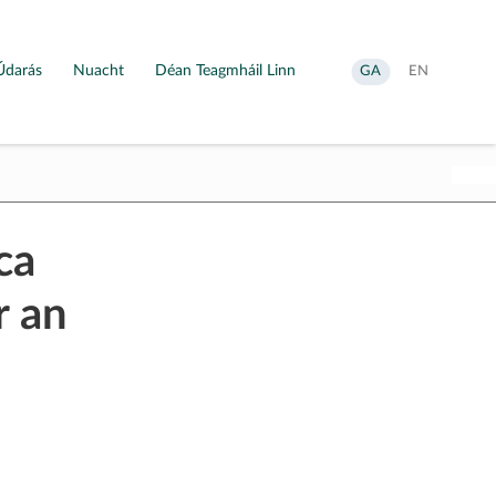
Údarás
Nuacht
Déan Teagmháil Linn
Aistrigh
Change
GA
EN
go
language
Gaeilge
to
English
ca
r an