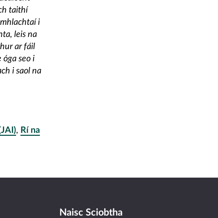
h taithí
omhlachtaí i
ta, leis na
ur ar fáil
 óga seo i
h i saol na
(JAI)
,
Rí na
Naisc Sciobtha