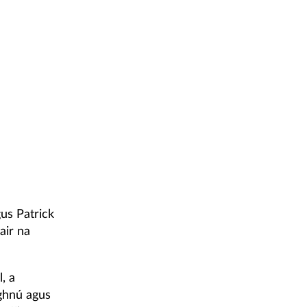
gus Patrick
air na
, a
oghnú agus