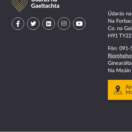
Údarás na
Visit
Visit
Visit
Visit
Visit
Na Forba
Co. na Gai
us
us
us
us
us
H91 TY22
on
on
on
on
on
Fón:
091-
Ríomhphos
facebook
twitter
linkedin
instagram
youtube
Ginearált
Na Meáin
Ai
M