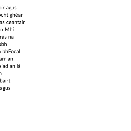
oir agus
íocht ghéar
as ceantair
An Mhí
rás na
aobh
a bhFocal
arr an
iad an lá
h
bairt
 agus