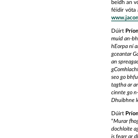
beidh an vó
féidir vóta
www.jacom
Dúirt
Prío
muid an-bhr
hEorpa ní a
gceantar Ga
an spreagadh
gComhlachta
seo go bhfu
tagtha ar a
cinnte go n
Dhuibhne le
Dúirt
Prío
“
Murar fhog
dochloíte a
is fearr ar 