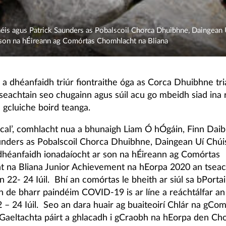
éis agus Patrick Saunders as Pobalscoil Chorca Dhuibhne, Daingean U
 son na hÉireann ag Comórtas Chomhlacht na Bliana
il a dhéanfaidh triúr fiontraithe óga as Corca Dhuibhne tria
seachtain seo chugainn agus súil acu go mbeidh siad ina r
 gcluiche boird teanga.
ocal’, comhlacht nua a bhunaigh Liam Ó hÓgáin, Finn Daib
unders as Pobalscoil Chorca Dhuibhne, Daingean Uí Chúis
 dhéanfaidh ionadaíocht ar son na hÉireann ag Comórtas
 na Bliana Junior Achievement na hEorpa 2020 an tseac
 22- 24 Iúil. Bhí an comórtas le bheith ar siúl sa bPortain
h de bharr paindéim COVID-19 is ar líne a reáchtálfar a
 – 24 Iúil. Seo an dara huair ag buaiteoirí Chlár na gCom
Gaeltachta páirt a ghlacadh i gCraobh na hEorpa den Ch