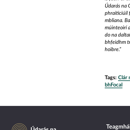
Údarás na G
phraiticiúil
mbliana. Ba
múinteoirí 
do na dalta
bhfeidhm tr
hoibre.
”
Tags:
Clár
bhFocal
Údarás na Gaeltachta
Teagmhái