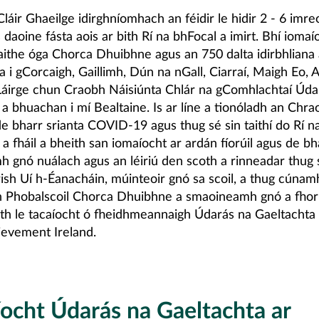
Cláir Ghaeilge idirghníomhach an féidir le hidir 2 - 6 imre
 daoine fásta aois ar bith Rí na bhFocal a imirt. Bhí ioma
raithe óga Chorca Dhuibhne agus an 750 dalta idirbhliana 
 i gCorcaigh, Gaillimh, Dún na nGall, Ciarraí, Maigh Eo, 
Láirge chun Craobh Náisiúnta Chlár na gComhlachtaí Úda
a bhuachan i mí Bealtaine. Is ar líne a tionóladh an Chr
de bharr srianta COVID-19 agus thug sé sin taithí do Rí n
a fháil a bheith san iomaíocht ar ardán fíorúil agus de bh
 gnó nuálach agus an léiriú den scoth a rinneadar thug s
rish Uí h-Éanacháin, múinteoir gnó sa scoil, a thug cúnam
n Phobalscoil Chorca Dhuibhne a smaoineamh gnó a fhor
h le tacaíocht ó fheidhmeannaigh Údarás na Gaeltachta
ievement Ireland.
íocht Údarás na Gaeltachta ar