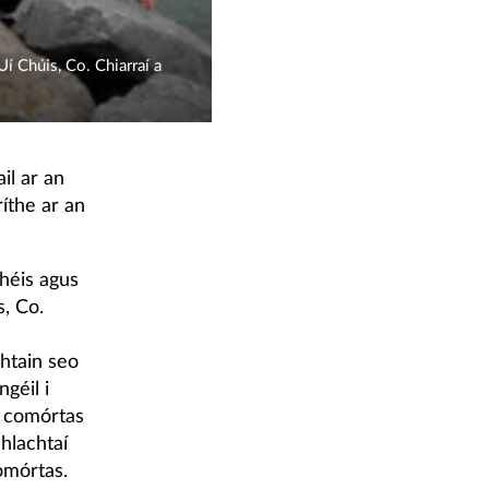
í Chúis, Co. Chiarraí a
il ar an
íthe ar an
héis agus
, Co.
htain seo
géil i
n comórtas
hlachtaí
omórtas.