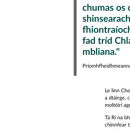
chumas os c
shinsearach 
fhiontraíoch
fad tríd Ch
mbliana."
Príomhfheidhmeanna
Le linn Cho
a dtáirge,
moltóirí ag
Tá Rí na b
chinnfear t