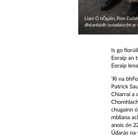
Liam Ó hÓgáin, Finn Daibh
dhéanfaidh ionadaíocht ar
Is go fíorú
Eoraip an t
Eoraip lena
‘Rí na bhF
Patrick Sa
Chiarraí a
Chomhlacht
chugainn ón
mbliana ac
anois ón 22
Údarás na 