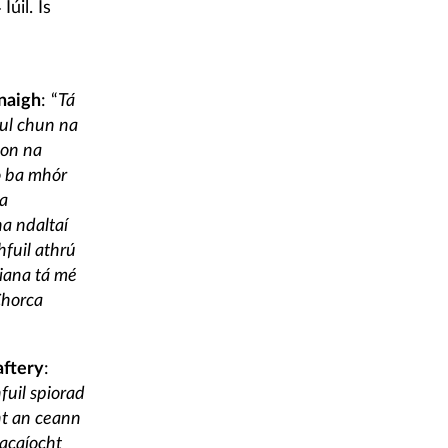
úil. Is
naigh
: “
Tá
dul chun na
son na
o ba mhór
na
a ndaltaí
hfuil athrú
liana tá mé
Chorca
aftery
:
uil spiorad
ht an ceann
tacaíocht