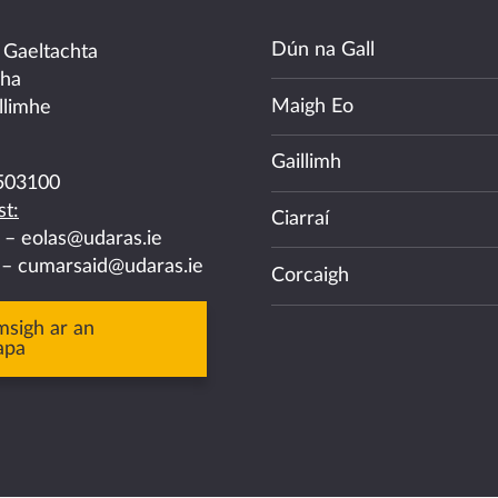
Dún na Gall
 Gaeltachta
cha
Maigh Eo
llimhe
Gaillimh
503100
t:
Ciarraí
a –
eolas@udaras.ie
 –
cumarsaid@udaras.ie
Corcaigh
msigh ar an
apa