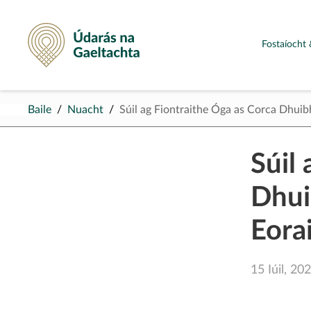
Údarás na Gaeltachta
Fostaíocht 
Baile
Nuacht
Súil ag Fiontraithe Óga as Corca Dhui
Súil
Dhui
Eora
15 Iúil, 20