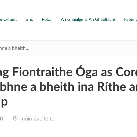
& Oiliúint
Gnó
Pobal
An Ghaeilge & An Ghaeltacht
Faoin 
bhne a bheith…
 ag Fiontraithe Óga as Cor
bhne a bheith ina Ríthe a
ip
20
nóiméad léite