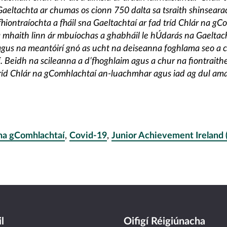
aeltachta ar chumas os cionn 750 dalta sa tsraith shinsearac
 fhiontraíochta a fháil sna Gaeltachtaí ar fad tríd Chlár na gC
 mhaith linn ár mbuíochas a ghabháil le hÚdarás na Gaeltach
agus na meantóirí gnó as ucht na deiseanna foghlama seo a ch
í. Beidh na scileanna a d’fhoghlaim agus a chur na fiontraithe
íd Chlár na gComhlachtaí an-luachmhar agus iad ag dul amac
 na gComhlachtaí
,
Covid-19
,
Junior Achievement Ireland 
l
Oifigí Réigiúnacha