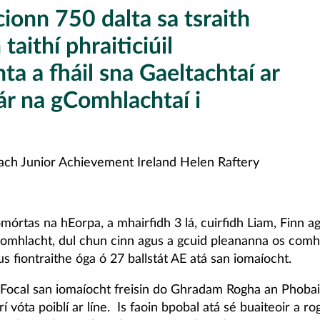
ionn 750 dalta sa tsraith
taithí phraiticiúil
ta a fháil sna Gaeltachtaí ar
lár na gComhlachtaí i
ch Junior Achievement Ireland Helen Raftery
mórtas na hEorpa, a mhairfidh 3 lá, cuirfidh Liam, Finn a
 comhlacht, dul chun cinn agus a gcuid pleananna os comh
us fiontraithe óga ó 27 ballstát AE atá san iomaíocht.
hFocal san iomaíocht freisin do Ghradam Rogha an Phobail
rí vóta poiblí ar líne. Is faoin bpobal atá sé buaiteoir a r