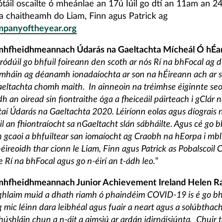
táil oscailte ó mheánlae an 17ú Iúil go dtí an 11am an 24 I
 a chaitheamh do Liam, Finn agus Patrick ag
panyoftheyear.org
mhfheidhmeannach Údarás na Gaeltachta Mícheál Ó hÉa
ódúil go bhfuil foireann den scoth ar nós Rí na bhFocal ag 
mháin ag déanamh ionadaíochta ar son na hÉireann ach ar 
eltachta chomh maith. In ainneoin na tréimhse éiginnte se
 an oiread sin fiontraithe óga a fheiceáil páirteach i gClár 
í Údarás na Gaeltachta 2020. Léiríonn eolas agus díograis n
il an fhiontraíocht sa nGaeltacht slán sábháilte. Agus cé go b
n gcaoi a bhfuiltear san iomaíocht ag Craobh na hEorpa i mb
-éireoidh thar cionn le Liam, Finn agus Patrick as Pobalscoil 
 Rí na bhFocal agus go n-éirí an t-ádh leo.
”
mhfheidhmeannach Junior Achievement Ireland Helen R
hlaim muid a dhath riamh ó phaindéim COVID-19 is é go bhf
g mic léinn dara leibhéal agus fuair a neart agus a solúbthac
dhúshláin chun a n-áit a aimsiú ar ardán idirnáisiúnta. Chuir 