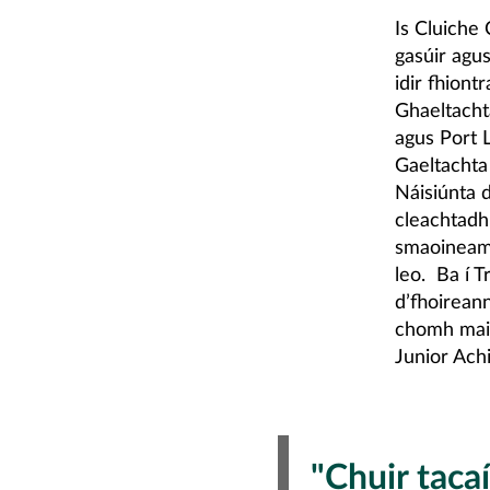
Is Cluiche 
gasúir agus
idir fhiont
Ghaeltachta
agus Port 
Gaeltachta 
Náisiúnta 
cleachtadh 
smaoineamh
leo. Ba í T
d’fhoirean
chomh mait
Junior Ach
"Chuir taca