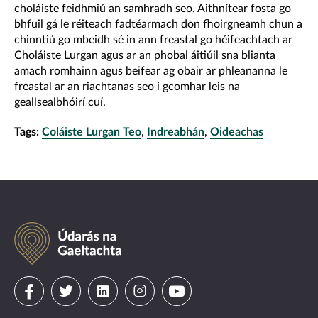
choláiste feidhmiú an samhradh seo. Aithnítear fosta go
bhfuil gá le réiteach fadtéarmach don fhoirgneamh chun a
chinntiú go mbeidh sé in ann freastal go héifeachtach ar
Choláiste Lurgan agus ar an phobal áitiúil sna blianta
amach romhainn agus beifear ag obair ar phleananna le
freastal ar an riachtanas seo i gcomhar leis na
geallsealbhóirí cuí.
Tags:
Coláiste Lurgan Teo
,
Indreabhán
,
Oideachas
Údarás
na
Gaeltachta
Visit
Visit
Visit
Visit
Visit