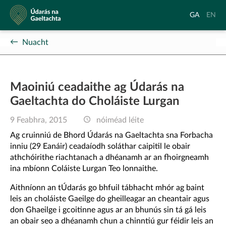
Údarás
Aistrigh
Chang
GA
EN
na
go
langu
Gaeltachta
Gaeilge
to
Nuacht
Englis
Maoiniú ceadaithe ag Údarás na
Gaeltachta do Choláiste Lurgan
9 Feabhra, 2015
nóiméad léite
Ag cruinniú de Bhord Údarás na Gaeltachta sna Forbacha
inniu (29 Eanáir) ceadaíodh soláthar caipitil le obair
athchóirithe riachtanach a dhéanamh ar an fhoirgneamh
ina mbíonn Coláiste Lurgan Teo lonnaithe.
Aithníonn an tÚdarás go bhfuil tábhacht mhór ag baint
leis an choláiste Gaeilge do gheilleagar an cheantair agus
don Ghaeilge i gcoitinne agus ar an bhunús sin tá gá leis
an obair seo a dhéanamh chun a chinntiú gur féidir leis an