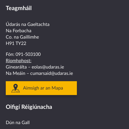
us
us
us
us
us
Teagmháil
on
on
on
on
on
facebook
twitter
linkedin
instagram
youtube
Údarás na Gaeltachta
Na Forbacha
Co. na Gaillimhe
H91 TY22
Fón:
091-503100
Ríomhphost:
Ginearálta –
eolas@udaras.ie
Na Meáin –
cumarsaid@udaras.ie
Aimsigh ar an Mapa
Oifigí Réigiúnacha
Dún na Gall