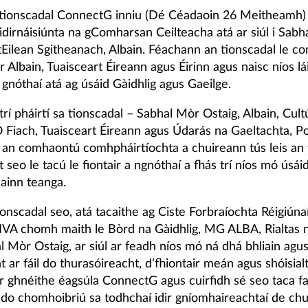
 tionscadal ConnectG inniu (Dé Céadaoin 26 Meitheamh)
idirnáisiúnta na gComharsan Ceilteacha atá ar siúl i Sab
tEilean Sgitheanach, Albain. Féachann an tionscadal le c
 Albain, Tuaisceart Éireann agus Éirinn agus naisc níos lá
 gnóthaí atá ag úsáid Gàidhlig agus Gaeilge.
trí pháirtí sa tionscadal – Sabhal Mòr Ostaig, Albain, Cult
iach, Tuaisceart Éireann agus Údarás na Gaeltachta, Po
 an comhaontú comhpháirtíochta a chuireann tús leis an 
t seo le tacú le fiontair a ngnóthaí a fhás trí níos mó úsái
ainn teanga.
onscadal seo, atá tacaithe ag Ciste Forbraíochta Réigiún
A chomh maith le Bòrd na Gàidhlig, MG ALBA, Rialtas 
 Mòr Ostaig, ar siúl ar feadh níos mó ná dhá bhliain agus
t ar fáil do thurasóireacht, d’fhiontair meán agus shóisial
 ghnéithe éagsúla ConnectG agus cuirfidh sé seo taca fao
t do chomhoibriú sa todhchaí idir gníomhaireachtaí de chu