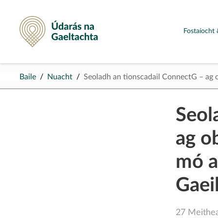
Údarás na Gaeltachta
Fostaíocht 
Baile
Nuacht
Seoladh an tionscadail ConnectG – ag o
Seol
ag ob
mó a
Gaei
27 Meithe