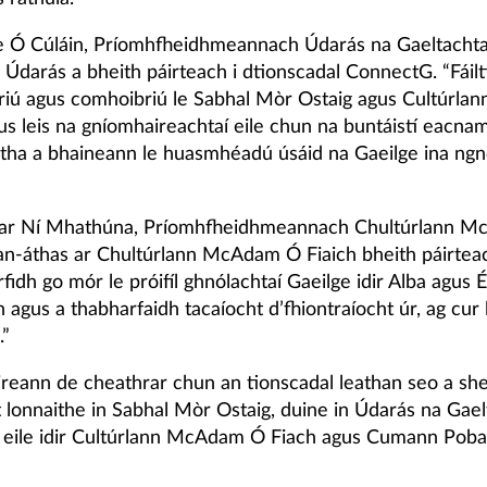
e Ó Cúláin, Príomhfheidhmeannach Údarás na Gaeltachta
n Údarás a bheith páirteach i dtionscadal ConnectG. “Fáil
briú agus comhoibriú le Sabhal Mòr Ostaig agus Cultúrl
us leis na gníomhaireachtaí eile chun na buntáistí eacna
rtha a bhaineann le huasmhéadú úsáid na Gaeilge ina ngnó,
”
ear Ní Mhathúna, Príomhfheidhmeannach Chultúrlann 
 an-áthas ar Chultúrlann McAdam Ó Fiaich bheith páirtea
rfidh go mór le próifíl ghnólachtaí Gaeilge idir Alba agus 
 agus a thabharfaidh tacaíocht d’fhiontraíocht úr, ag cur 
.”
ireann de cheathrar chun an tionscadal leathan seo a sh
t lonnaithe in Sabhal Mòr Ostaig, duine in Údarás na Gae
 eile idir Cultúrlann McAdam Ó Fiach agus Cumann Poba