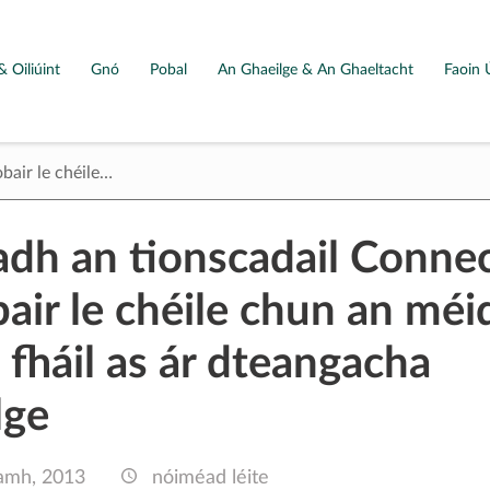
& Oiliúint
Gnó
Pobal
An Ghaeilge & An Ghaeltacht
Faoin 
bair le chéile…
adh an tionscadail Conne
air le chéile chun an méid
 fháil as ár dteangacha
lge
amh, 2013
nóiméad léite