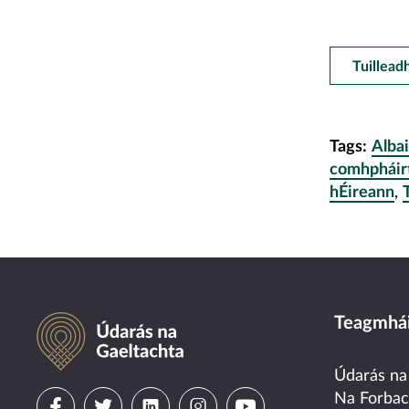
Tuillead
Tags:
Alba
comhpháir
hÉireann
,
Údarás na Gaeltachta
Teagmhái
Údarás na
Visit
Visit
Visit
Visit
Visit
Na Forba