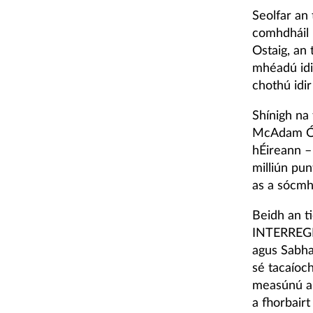
Seolfar an
comhdháil 
Ostaig, an 
mhéadú idir
chothú idir
Shínigh na 
McAdam Ó F
hÉireann –
milliún pun
as a sócmh
Beidh an ti
INTERREGIV
agus Sabhal
sé tacaíoch
measúnú ar
a fhorbair