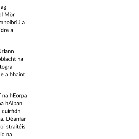
 ag
hal Mòr
omhoibriú a
idre a
úrlann
blacht na
togra
de a bhaint
aí na hEorpa
na hAlban
 cuirfidh
ta. Déanfar
i straitéis
id na