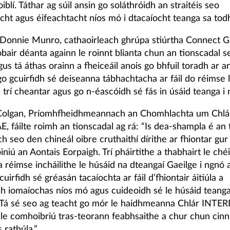
iblí. Táthar ag súil ansin go soláthróidh an straitéis seo
cht agus éifeachtacht níos mó i dtacaíocht teanga sa tod
h Donnie Munro, cathaoirleach ghrúpa stiúrtha Connect G
obair déanta againn le roinnt blianta chun an tionscadal s
gus tá áthas orainn a fheiceáil anois go bhfuil toradh ar an
go gcuirfidh sé deiseanna tábhachtacha ar fáil do réimse 
a trí cheantar agus go n-éascóidh sé fás in úsáid teanga i 
Colgan, Príomhfheidhmeannach an Chomhlachta um Chlá
AE, fáilte roimh an tionscadal ag rá: “Is dea-shampla é an
ch seo den chineál oibre cruthaithí dírithe ar fhiontar gur 
oiniú an Aontais Eorpaigh. Trí pháirtithe a thabhairt le chéi
 réimse incháilithe le húsáid na dteangaí Gaeilge i ngnó 
cuirfidh sé gréasán tacaíochta ar fáil d’fhiontair áitiúla a
dh iomaíochas níos mó agus cuideoidh sé le húsáid teanga
. Tá sé seo ag teacht go mór le haidhmeanna Chlár INTE
le comhoibriú tras-teorann feabhsaithe a chur chun cinn
s rathúla.”