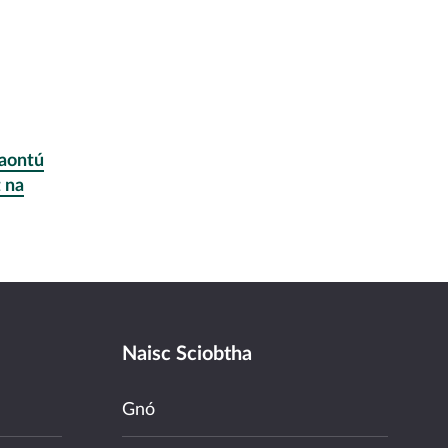
aontú
 na
Naisc Sciobtha
Gnó