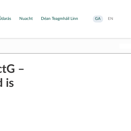
Údarás
Nuacht
Déan Teagmháil Linn
Aistrigh
Change
GA
EN
go
language
Gaeilge
to
English
ctG –
 is