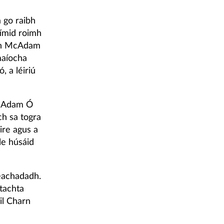
 go raibh
tímid roimh
ann McAdam
maíocha
 a léiriú
McAdam Ó
ch sa togra
Éire agus a
le húsáid
eachadadh.
ltachta
il Charn