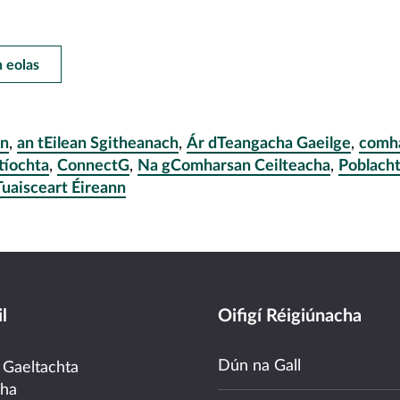
h eolas
in
,
an tEilean Sgitheanach
,
Ár dTeangacha Gaeilge
,
comh
tíochta
,
ConnectG
,
Na gComharsan Ceilteacha
,
Poblacht
Tuaisceart Éireann
l
Oifigí Réigiúnacha
Dún na Gall
 Gaeltachta
cha