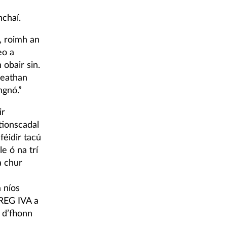
hchaí.
, roimh an
eo a
 obair sin.
leathan
ngnó.”
ir
 tionscadal
féidir tacú
le ó na trí
a chur
 níos
RREG IVA a
 d’fhonn