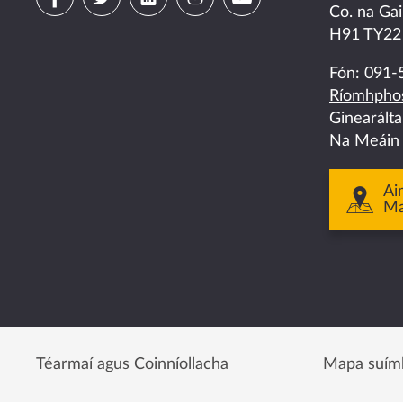
Co. na Gai
us
us
us
us
us
H91 TY22
on
on
on
on
on
Fón:
091-
Ríomhphos
facebook
twitter
linkedin
instagram
youtube
Ginearált
Na Meáin
Ai
M
Téarmaí agus Coinníollacha
Mapa suím