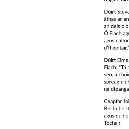
Dúirt Stev
áthas ar a
an deis oi
Ó Fiach ag
agus cultú
d’fhiontair.
Dúirt Eim
Fiach: “Tá
seo, a chui
spreagfaidh
na dteanga
Ceapfar fo
Beidh beir
agus duine
Tóchair.