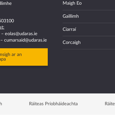
Maigh Eo
llimhe
Gaillimh
503100
t:
Ciarraí
a –
eolas@udaras.ie
 –
cumarsaid@udaras.ie
Corcaigh
msigh ar an
apa
h
Ráiteas Príobháideachta
Ráit