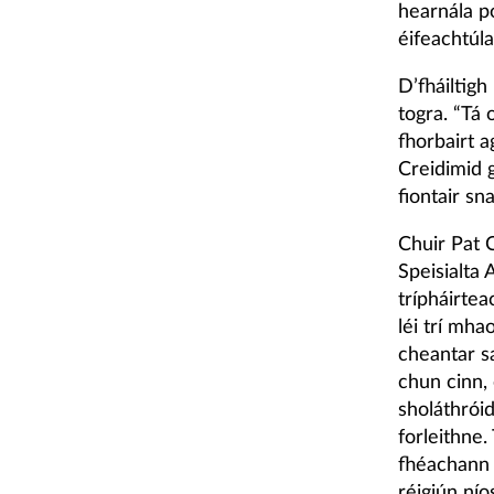
hearnála po
éifeachtúla
D’fháiltig
togra. “Tá 
fhorbairt a
Creidimid 
fiontair sn
Chuir Pat 
Speisialta 
trípháirtea
léi trí mha
cheantar sa
chun cinn, 
sholáthrói
forleithne
fhéachann 
réigiún nío