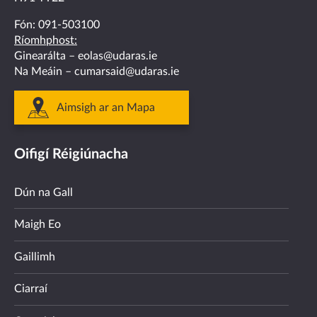
Fón:
091-503100
Ríomhphost:
Ginearálta –
eolas@udaras.ie
Na Meáin –
cumarsaid@udaras.ie
Aimsigh ar an Mapa
Oifigí Réigiúnacha
Dún na Gall
Maigh Eo
Gaillimh
Ciarraí