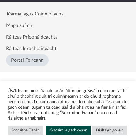
Téarmaí agus Coinníollacha
Mapa suímh
Ráiteas Príobháideachta
Ráiteas Inrochtaineacht
Portal Foireann
Úsáideann muid fianáin ar ár láithreán gréasáin chun an taithí
chuí a thabhairt duit trí cuimhneamh ar do chuid roghanna
agus do chuid cuairteanna athuaire. Trí chliceáil ar “glacaim le
gach ceann’ tugann tú cead úsáid a bhaint as na fianáin ar fad.
Ach is féidir leat dul chuig “Socruithe Fianán” chun cead
rialaithe a thabhairt.
Socruithe Fianán
Glacaim le gach ceann
Diúltaigh go léir