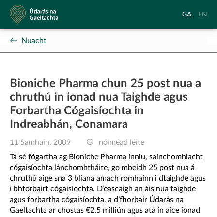
Údarás
Aistrigh
Chang
GA
EN
na
go
langu
Gaeltachta
Gaeilge
to
Nuacht
Englis
Bioniche Pharma chun 25 post nua a
chruthú in ionad nua Taighde agus
Forbartha Cógaisíochta in
Indreabhán, Conamara
11 Samhain, 2009
nóiméad léite
Tá sé fógartha ag Bioniche Pharma inniu, sainchomhlacht
cógaisíochta lánchomhtháite, go mbeidh 25 post nua á
chruthú aige sna 3 bliana amach romhainn i dtaighde agus
i bhforbairt cógaisíochta. D’éascaigh an áis nua taighde
agus forbartha cógaisíochta, a d’fhorbair Údarás na
Gaeltachta ar chostas €2.5 milliún agus atá in aice ionad