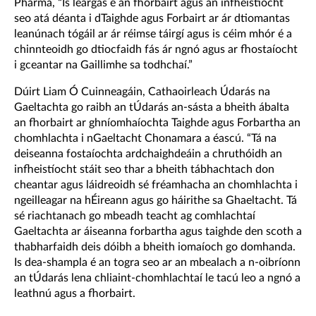
Pharma, “Is léargas é an fhorbairt agus an infheistíocht
seo atá déanta i dTaighde agus Forbairt ar ár dtiomantas
leanúnach tógáil ar ár réimse táirgí agus is céim mhór é a
chinnteoidh go dtiocfaidh fás ár ngnó agus ar fhostaíocht
i gceantar na Gaillimhe sa todhchaí.”
Dúirt Liam Ó Cuinneagáin, Cathaoirleach Údarás na
Gaeltachta go raibh an tÚdarás an-sásta a bheith ábalta
an fhorbairt ar ghníomhaíochta Taighde agus Forbartha an
chomhlachta i nGaeltacht Chonamara a éascú. “Tá na
deiseanna fostaíochta ardchaighdeáin a chruthóidh an
infheistíocht stáit seo thar a bheith tábhachtach don
cheantar agus láidreoidh sé fréamhacha an chomhlachta i
ngeilleagar na hÉireann agus go háirithe sa Ghaeltacht. Tá
sé riachtanach go mbeadh teacht ag comhlachtaí
Gaeltachta ar áiseanna forbartha agus taighde den scoth a
thabharfaidh deis dóibh a bheith iomaíoch go domhanda.
Is dea-shampla é an togra seo ar an mbealach a n-oibríonn
an tÚdarás lena chliaint-chomhlachtaí le tacú leo a ngnó a
leathnú agus a fhorbairt.