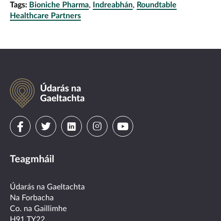
Tags:
Bioniche Pharma
,
Indreabhán
,
Roundtable
Healthcare Partners
Údarás
na
Gaeltachta
Visit
Visit
Visit
Visit
Visit
us
us
us
us
us
Teagmháil
on
on
on
on
on
facebook
twitter
linkedin
instagram
youtube
Údarás na Gaeltachta
Na Forbacha
Co. na Gaillimhe
H91 TY22