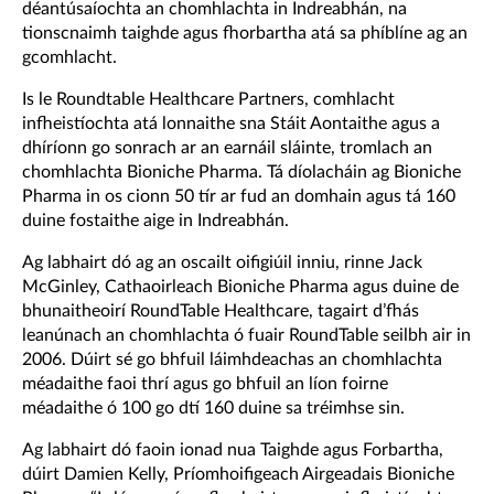
déantúsaíochta an chomhlachta in Indreabhán, na
tionscnaimh taighde agus fhorbartha atá sa phíblíne ag an
gcomhlacht.
Is le Roundtable Healthcare Partners, comhlacht
infheistíochta atá lonnaithe sna Stáit Aontaithe agus a
dhíríonn go sonrach ar an earnáil sláinte, tromlach an
chomhlachta Bioniche Pharma. Tá díolacháin ag Bioniche
Pharma in os cionn 50 tír ar fud an domhain agus tá 160
duine fostaithe aige in Indreabhán.
Ag labhairt dó ag an oscailt oifigiúil inniu, rinne Jack
McGinley, Cathaoirleach Bioniche Pharma agus duine de
bhunaitheoirí RoundTable Healthcare, tagairt d’fhás
leanúnach an chomhlachta ó fuair RoundTable seilbh air in
2006. Dúirt sé go bhfuil láimhdeachas an chomhlachta
méadaithe faoi thrí agus go bhfuil an líon foirne
méadaithe ó 100 go dtí 160 duine sa tréimhse sin.
Ag labhairt dó faoin ionad nua Taighde agus Forbartha,
dúirt Damien Kelly, Príomhoifigeach Airgeadais Bioniche