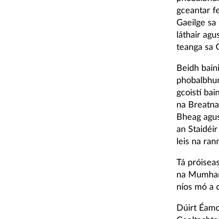
gceantar f
Gaeilge sa 
láthair ag
teanga sa 
Beidh bain
phobalbhun
gcoistí ba
na Breatna
Bheag agus
an Staidéir
leis na ran
Tá próiseas
na Mumhan 
níos mó a d
Dúirt Éamo