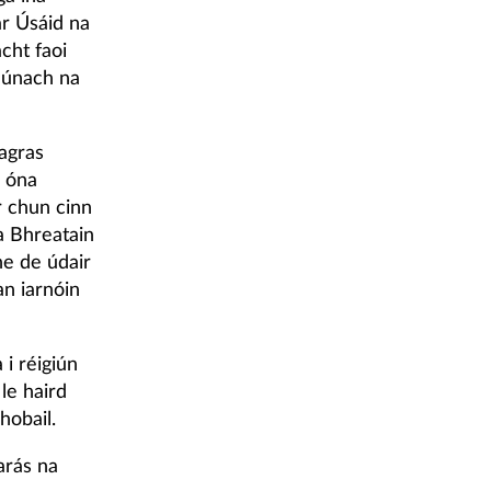
ar Úsáid na
cht faoi
anúnach na
agras
e óna
r chun cinn
a Bhreatain
e de údair
an iarnóin
 i réigiún
le haird
hobail.
arás na