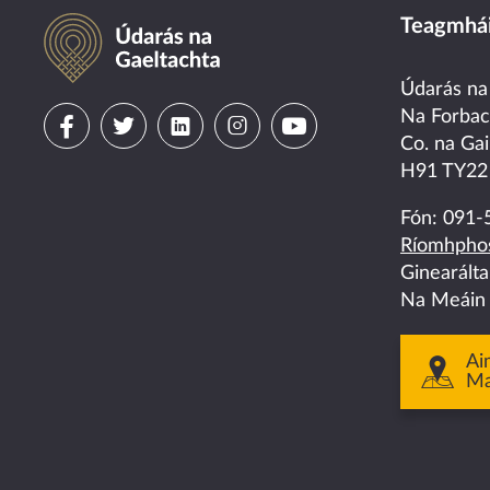
Údarás na Gaeltachta
Teagmhái
Údarás na
Visit
Visit
Visit
Visit
Visit
Na Forba
Co. na Gai
us
us
us
us
us
H91 TY22
on
on
on
on
on
Fón:
091-
Ríomhphos
facebook
twitter
linkedin
instagram
youtube
Ginearált
Na Meáin
Ai
M