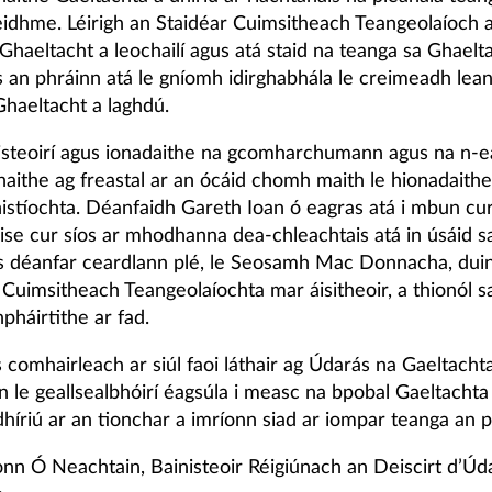
eidhme. Léirigh an Staidéar Cuimsitheach Teangeolaíoch 
Ghaeltacht a leochailí agus atá staid na teanga sa Ghaelta
us an phráinn atá le gníomh idirghabhála le creimeadh le
Ghaeltacht a laghdú.
isteoirí agus ionadaithe na gcomharchumann agus na n-e
aithe ag freastal ar an ócáid chomh maith le hionadaith
inistíochta. Déanfaidh Gareth Ioan ó eagras atá i mbun cu
ise cur síos ar mhodhanna dea-chleachtais atá in úsáid s
 déanfar ceardlann plé, le Seosamh Mac Donnacha, duin
 Cuimsitheach Teangeolaíochta mar áisitheoir, a thionól s
npháirtithe ar fad.
 comhairleach ar siúl faoi láthair ag Údarás na Gaeltachta
le geallsealbhóirí éagsúla i measc na bpobal Gaeltachta 
híriú ar an tionchar a imríonn siad ar iompar teanga an p
nn Ó Neachtain, Bainisteoir Réigiúnach an Deiscirt d’Úd