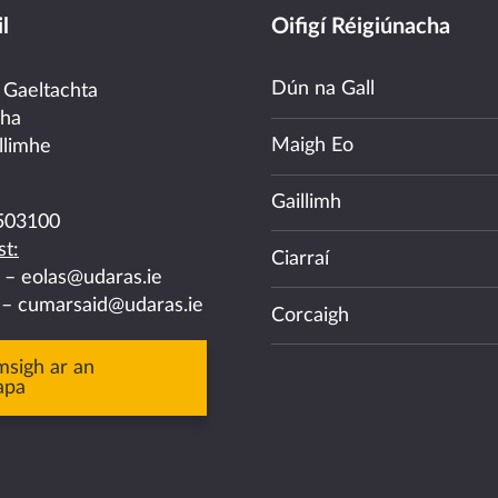
l
Oifigí Réigiúnacha
Dún na Gall
 Gaeltachta
cha
Maigh Eo
llimhe
Gaillimh
503100
t:
Ciarraí
a –
eolas@udaras.ie
 –
cumarsaid@udaras.ie
Corcaigh
msigh ar an
apa