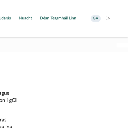
Údarás
Nuacht
Déan Teagmháil Linn
Aistrigh
Change
GA
EN
go
language
Gaeilge
to
English
agus
 i gCill
ras
ga ina