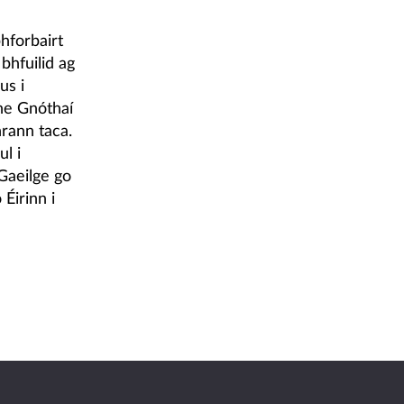
hforbairt
bhfuilid ag
us i
ne Gnóthaí
hrann taca.
l i
 Gaeilge go
Éirinn i