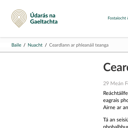
Údarás na Gaeltachta
Fostaíocht 
Baile
Nuacht
Ceardlann ar phleanáil teanga
Cear
29 Meán F
Reáchtáilf
eagrais ph
Airne ar a
Tá an seis
phobalbhuna