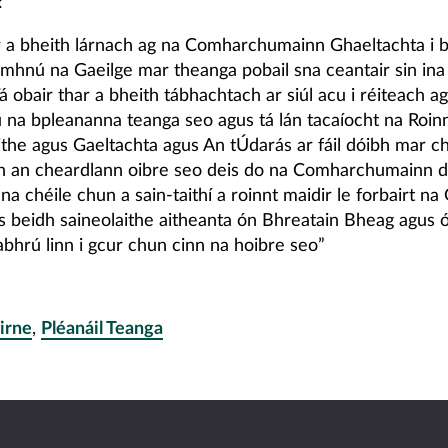
:
ar a bheith lárnach ag na Comharchumainn Ghaeltachta i b
omhnú na Gaeilge mar theanga pobail sna ceantair sin ina 
á obair thar a bheith tábhachtach ar siúl acu i réiteach ag
 na bpleananna teanga seo agus tá lán tacaíocht na Roin
ithe agus Gaeltachta agus An tÚdarás ar fáil dóibh mar c
h an cheardlann oibre seo deis do na Comharchumainn du
a chéile chun a sain-taithí a roinnt maidir le forbairt na
us beidh saineolaithe aitheanta ón Bhreatain Bheag agus ó 
cabhrú linn i gcur chun cinn na hoibre seo”
Airne
,
Pléanáil Teanga