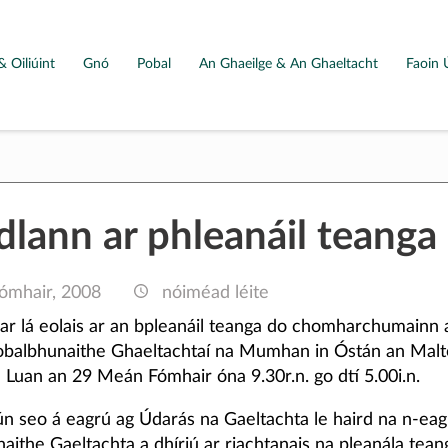
& Oiliúint
Gnó
Pobal
An Ghaeilge & An Ghaeltacht
Faoin 
dlann ar phleanáil teanga
ómhair, 2008
nóiméad léite
ear lá eolais ar an bpleanáil teanga do chomharchumainn 
obalbhunaithe Ghaeltachtaí na Mumhan in Óstán an Malton
n Luan an 29 Meán Fómhair óna 9.30r.n. go dtí 5.00i.n.
iún seo á eagrú ag Údarás na Gaeltachta le haird na n-eag
ithe Gaeltachta a dhíriú ar riachtanais na pleanála tean