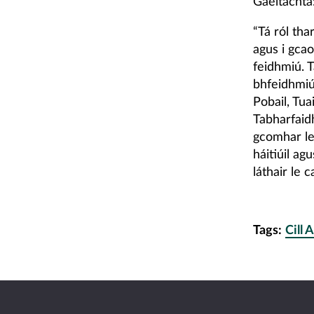
Gaeltachta
“Tá ról th
agus i gca
feidhmiú. T
bhfeidhmiú
Pobail, Tua
Tabharfaid
gcomhar len
háitiúil ag
láthair le 
Tags:
Cill 