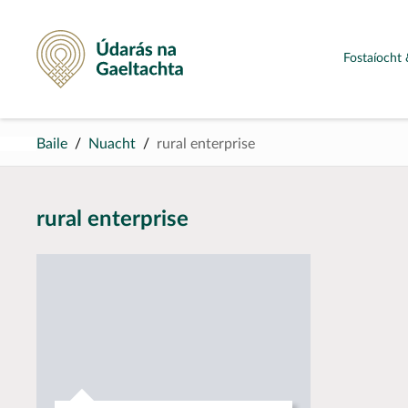
Údarás na Gaeltachta
Fostaíocht 
Baile
Nuacht
rural enterprise
rural enterprise