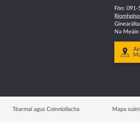
on
on
on
on
on
Fón:
091-
Ríomhphos
facebook
twitter
linkedin
instagram
youtube
Ginearált
Na Meáin
Ai
M
Téarmaí agus Coinníollacha
Mapa suím