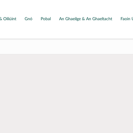
& Oiliúint
Gnó
Pobal
An Ghaeilge & An Ghaeltacht
Faoin 