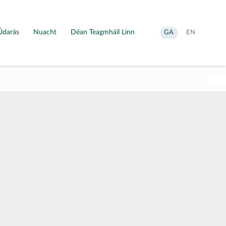
Údarás
Nuacht
Déan Teagmháil Linn
Aistrigh
Change
GA
EN
go
language
Gaeilge
to
English