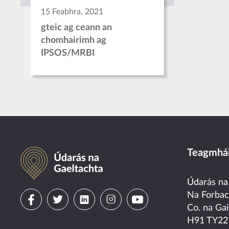
15 Feabhra, 2021
gteic ag ceann an
chomhairimh ag
IPSOS/MRBI
Údarás na Gaeltachta
Teagmhái
Údarás na
Visit
Visit
Visit
Visit
Visit
Na Forba
Co. na Gai
us
us
us
us
us
H91 TY22