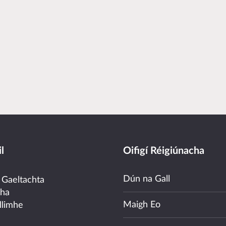
l
Oifigí Réigiúnacha
Dún na Gall
 Gaeltachta
cha
Maigh Eo
llimhe