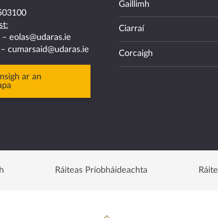
Gaillimh
503100
t:
Ciarraí
a –
eolas@udaras.ie
 –
cumarsaid@udaras.ie
Corcaigh
msigh ar an
apa
h
Ráiteas Príobháideachta
Ráit