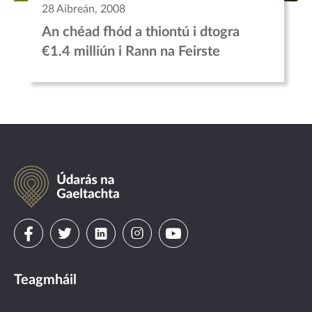
28 Aibreán, 2008
An chéad fhód a thiontú i dtogra
€1.4 milliún i Rann na Feirste
Údarás
na
Gaeltachta
Visit
Visit
Visit
Visit
Visit
us
us
us
us
us
Teagmháil
on
on
on
on
on