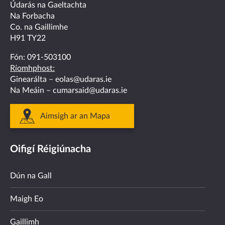
facebook
twitter
linkedin
instagram
youtube
Údarás na Gaeltachta
Na Forbacha
Co. na Gaillimhe
H91 TY22
Fón:
091-503100
Ríomhphost:
Ginearálta –
eolas@udaras.ie
Na Meáin –
cumarsaid@udaras.ie
Aimsigh ar an Mapa
Oifigí Réigiúnacha
Dún na Gall
Maigh Eo
Gaillimh