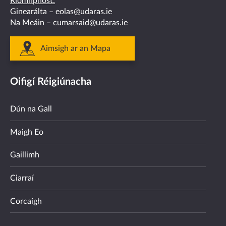
Ríomhphost:
Ginearálta –
eolas@udaras.ie
Na Meáin –
cumarsaid@udaras.ie
Aimsigh ar an Mapa
Oifigí Réigiúnacha
Dún na Gall
Maigh Eo
Gaillimh
Ciarraí
Corcaigh