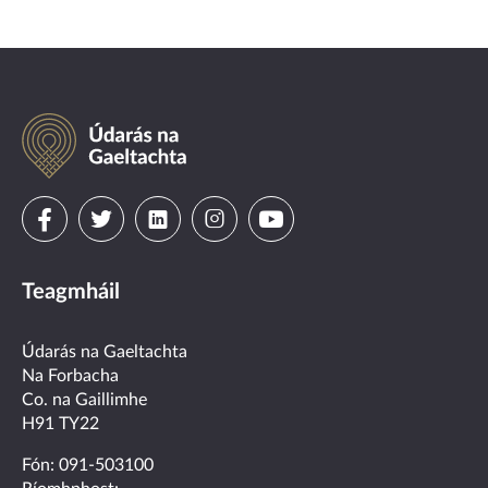
Údarás
na
Gaeltachta
Visit
Visit
Visit
Visit
Visit
us
us
us
us
us
Teagmháil
on
on
on
on
on
facebook
twitter
linkedin
instagram
youtube
Údarás na Gaeltachta
Na Forbacha
Co. na Gaillimhe
H91 TY22
Fón:
091-503100