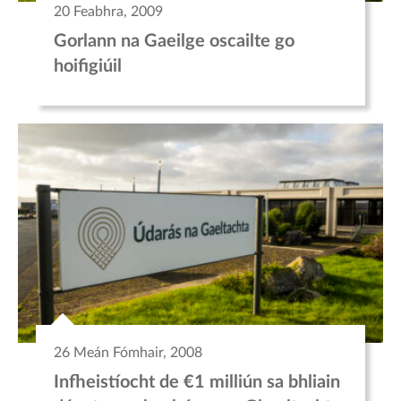
20 Feabhra, 2009
Gorlann na Gaeilge oscailte go
hoifigiúil
26 Meán Fómhair, 2008
Infheistíocht de €1 milliún sa bhliain