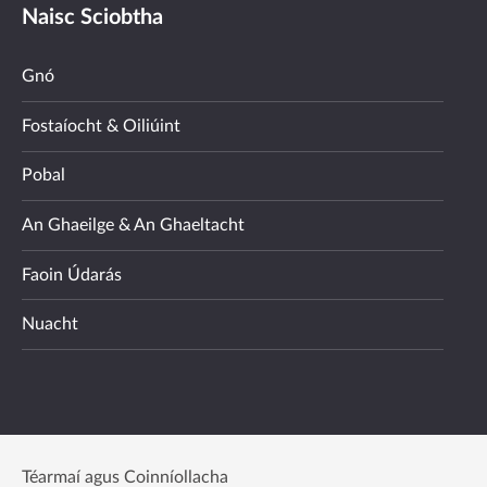
Naisc Sciobtha
Gnó
Fostaíocht & Oiliúint
Pobal
An Ghaeilge & An Ghaeltacht
Faoin Údarás
Nuacht
Téarmaí agus Coinníollacha