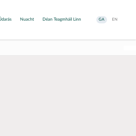
Údarás
Nuacht
Déan Teagmháil Linn
Aistrigh
Change
GA
EN
go
language
Gaeilge
to
English