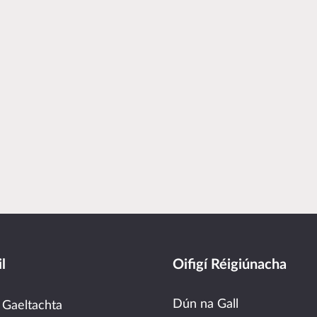
l
Oifigí Réigiúnacha
Dún na Gall
 Gaeltachta