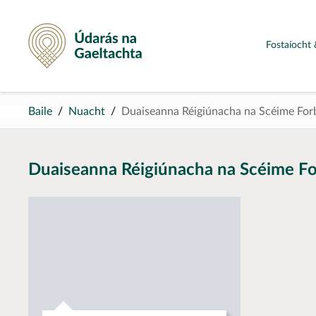
Údarás na Gaeltachta
Fostaíocht 
Baile
Nuacht
Duaiseanna Réigiúnacha na Scéime For
Duaiseanna Réigiúnacha na Scéime Fo