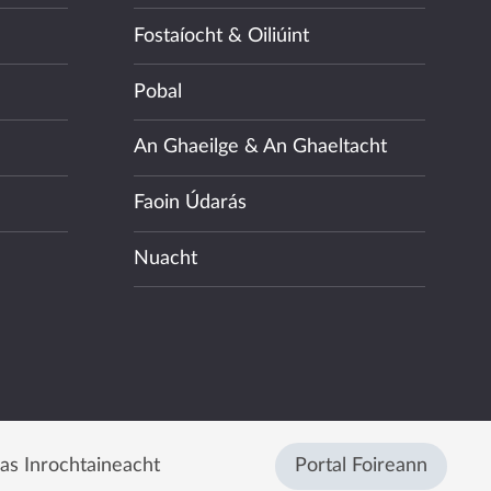
Fostaíocht & Oiliúint
Pobal
An Ghaeilge & An Ghaeltacht
Faoin Údarás
Nuacht
eas Inrochtaineacht
Portal Foireann