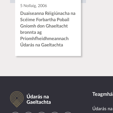
5 Nollaig, 2006
Duaiseanna Réigiúnacha na
Scéime Forbartha Pobail
Gníomh don Ghaeltacht
bronnta ag
Príomhfheidhmeannach
Údarás na Gaeltachta
Údarás na Gaeltachta
Teagmhái
Údarás na