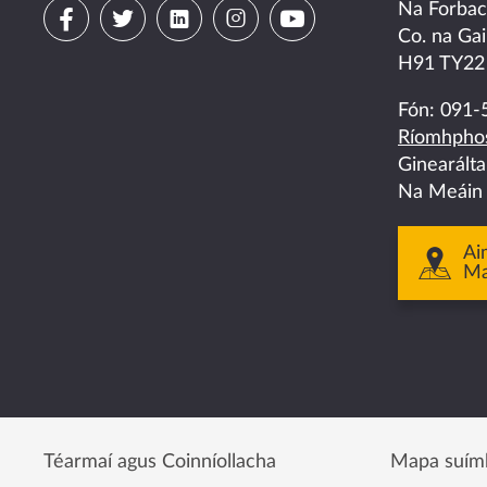
Visit
Visit
Visit
Visit
Visit
Na Forba
Co. na Gai
us
us
us
us
us
H91 TY22
on
on
on
on
on
Fón:
091-
Ríomhphos
facebook
twitter
linkedin
instagram
youtube
Ginearált
Na Meáin
Ai
M
Téarmaí agus Coinníollacha
Mapa suím