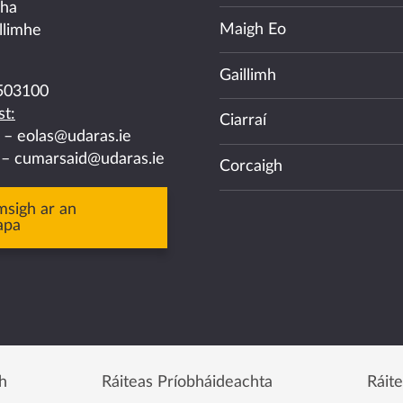
cha
Maigh Eo
llimhe
Gaillimh
503100
t:
Ciarraí
a –
eolas@udaras.ie
 –
cumarsaid@udaras.ie
Corcaigh
msigh ar an
apa
h
Ráiteas Príobháideachta
Ráit