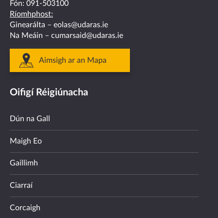
Fón:
091-503100
Ríomhphost:
Ginearálta –
eolas@udaras.ie
Na Meáin –
cumarsaid@udaras.ie
Aimsigh ar an Mapa
Oifigí Réigiúnacha
Dún na Gall
Maigh Eo
Gaillimh
Ciarraí
Corcaigh