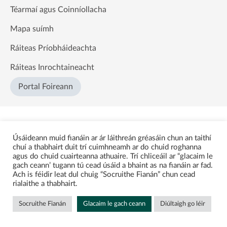
Téarmaí agus Coinníollacha
Mapa suímh
Ráiteas Príobháideachta
Ráiteas Inrochtaineacht
Portal Foireann
Úsáideann muid fianáin ar ár láithreán gréasáin chun an taithí
chuí a thabhairt duit trí cuimhneamh ar do chuid roghanna
agus do chuid cuairteanna athuaire. Trí chliceáil ar “glacaim le
gach ceann’ tugann tú cead úsáid a bhaint as na fianáin ar fad.
Ach is féidir leat dul chuig “Socruithe Fianán” chun cead
rialaithe a thabhairt.
Socruithe Fianán
Glacaim le gach ceann
Diúltaigh go léir