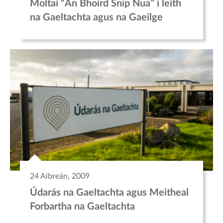
Moltaí “An Bhoird Snip Nua” i leith
na Gaeltachta agus na Gaeilge
24 Aibreán, 2009
Údarás na Gaeltachta agus Meitheal
Forbartha na Gaeltachta