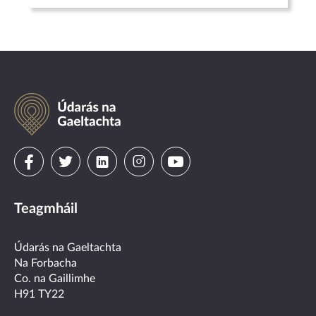
Údarás
na
Gaeltachta
Visit
Visit
Visit
Visit
Visit
us
us
us
us
us
Teagmháil
on
on
on
on
on
facebook
twitter
linkedin
instagram
youtube
Údarás na Gaeltachta
Na Forbacha
Co. na Gaillimhe
H91 TY22