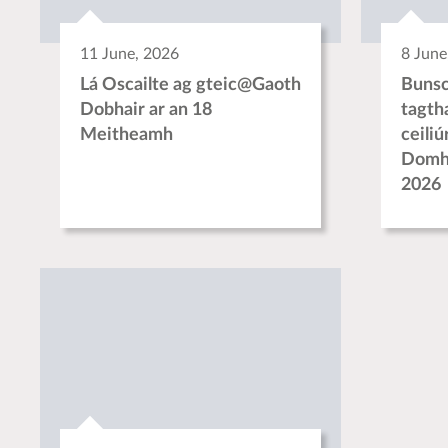
11 June, 2026
8 June
Lá Oscailte ag gteic@Gaoth
Bunsc
Dobhair ar an 18
tagth
Meitheamh
ceili
Domh
2026