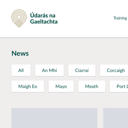
Údarás na Gaeltachta
Trainin
News
All
An Mhí
Ciarraí
Corcaigh
Maigh Eo
Mayo
Meath
Port 