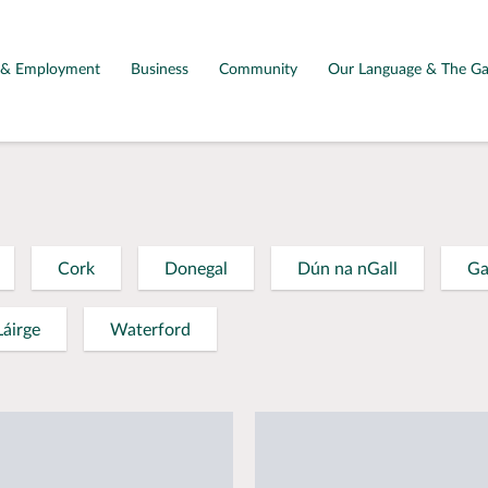
g & Employment
Business
Community
Our Language & The Ga
Cork
Donegal
Dún na nGall
Ga
Láirge
Waterford