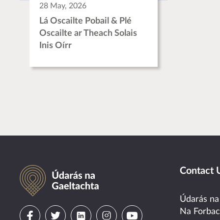
28 May, 2026
Lá Oscailte Pobail & Plé
Oscailte ar Theach Solais
Inis Oírr
Údarás na Gaeltachta
Contact 
Údarás na
Visit
Visit
Visit
Visit
Visit
Na Forba