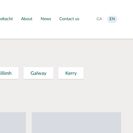
eltacht
About
News
Contact us
Aistrigh
Change
GA
EN
go
language
Gaeilge
to
English
illimh
Galway
Kerry