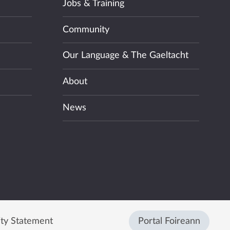
Jobs & Training
Community
Our Language & The Gaeltacht
About
News
ity Statement
Portal Foireann