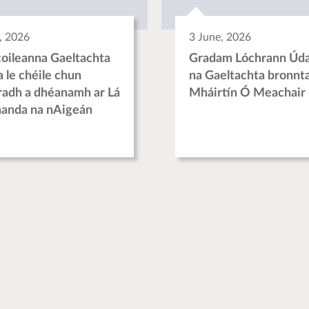
, 2026
3 June, 2026
oileanna Gaeltachta
Gradam Lóchrann Úda
a le chéile chun
na Gaeltachta bronnta
úradh a dhéanamh ar Lá
Mháirtín Ó Meachair
anda na nAigeán