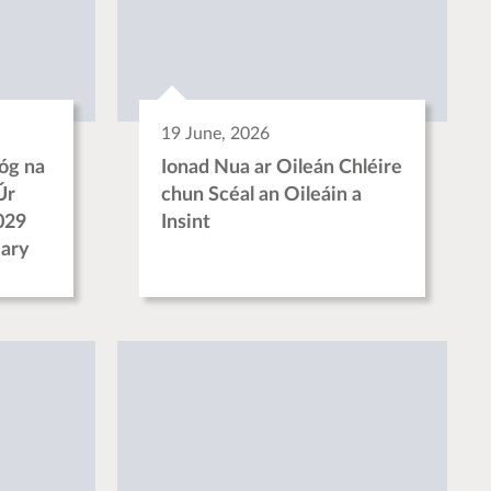
19 June, 2026
 óg na
Ionad Nua ar Oileán Chléire
Úr
chun Scéal an Oileáin a
029
Insint
eary