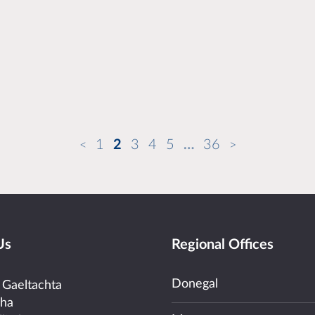
1
2
3
4
5
…
36
Us
Regional Offices
Donegal
 Gaeltachta
cha