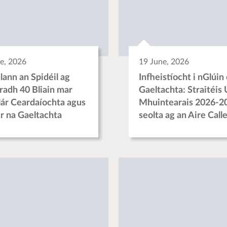
e, 2026
19 June, 2026
lann an Spidéil ag
Infheistíocht i nGlúin
úradh 40 Bliain mar
Gaeltachta: Straitéis 
lár Ceardaíochta agus
Mhuintearais 2026-2
ir na Gaeltachta
seolta ag an Aire Call