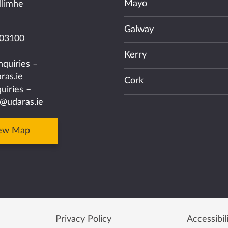
Mayo
llimhe
Galway
03100
Kerry
nquiries –
ras.ie
Cork
uiries –
@udaras.ie
ew Map
Privacy Policy
Accessibil