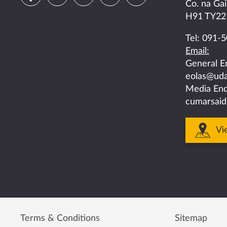
Co. na Gai
us
us
us
us
us
H91 TY22
on
on
on
on
on
Tel:
091-5
Email:
facebook
twitter
linkedin
instagram
youtube
General E
eolas@uda
Media Enq
cumarsaid
Vi
Terms & Conditions
Sitemap