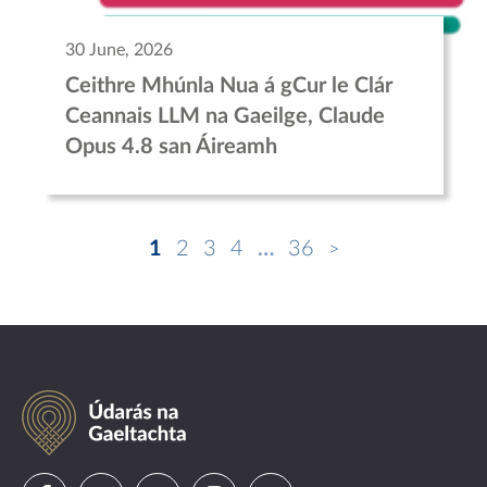
30 June, 2026
Ceithre Mhúnla Nua á gCur le Clár
Ceannais LLM na Gaeilge, Claude
Opus 4.8 san Áireamh
1
2
3
4
…
36
Údarás
na
Gaeltachta