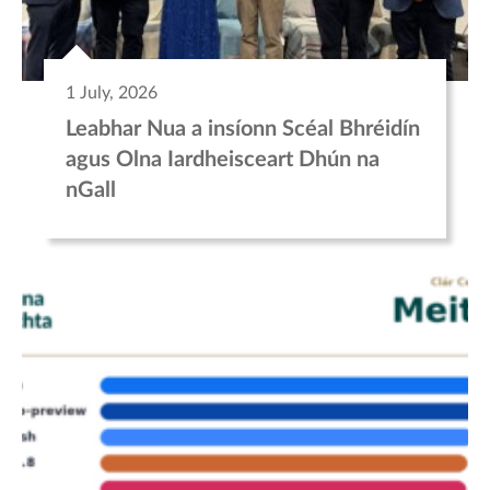
1 July, 2026
Leabhar Nua a insíonn Scéal Bhréidín
agus Olna Iardheisceart Dhún na
nGall