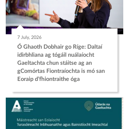
7 July, 2026
Ó Ghaoth Dobhair go Ríge: Daltaí
idirbhliana ag tógáil nuálaíocht
Gaeltachta chun stáitse ag an
gComórtas Fiontraíochta is mó san
Eoraip d’fhiontraithe óga