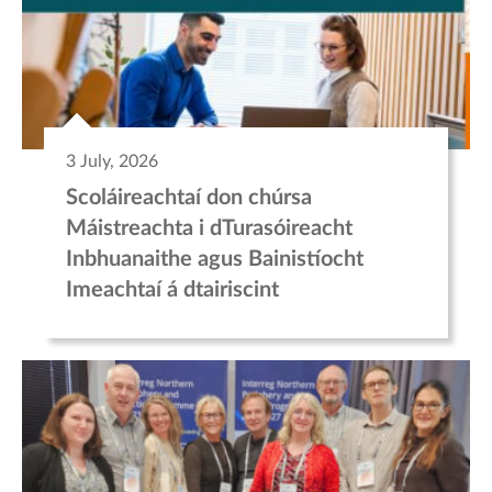
3 July, 2026
Scoláireachtaí don chúrsa
Máistreachta i dTurasóireacht
Inbhuanaithe agus Bainistíocht
Imeachtaí á dtairiscint