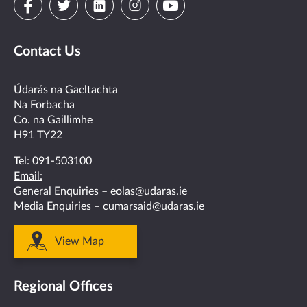
Visit
Visit
Visit
Visit
Visit
us
us
us
us
us
Contact Us
on
on
on
on
on
facebook
twitter
linkedin
instagram
youtube
Údarás na Gaeltachta
Na Forbacha
Co. na Gaillimhe
H91 TY22
Tel:
091-503100
Email:
General Enquiries –
eolas@udaras.ie
Media Enquiries –
cumarsaid@udaras.ie
View Map
Regional Offices