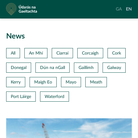
Údarás
Aistrigh
Chang
GA
EN
na
go
langu
Gaeltachta
Gaeilge
to
Englis
News
All
An Mhí
Ciarraí
Corcaigh
Cork
Donegal
Dún na nGall
Gaillimh
Galway
Kerry
Maigh Eo
Mayo
Meath
Port Láirge
Waterford