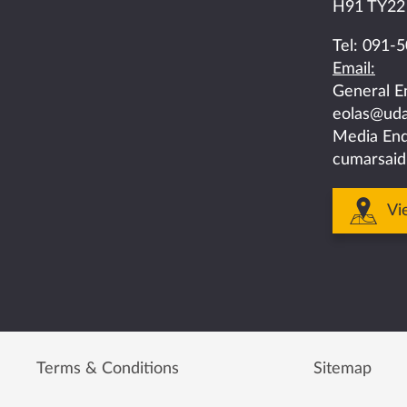
us
us
us
us
us
H91 TY22
on
on
on
on
on
Tel:
091-5
Email:
facebook
twitter
linkedin
instagram
youtube
General E
eolas@uda
Media Enq
cumarsaid
Vi
Terms & Conditions
Sitemap