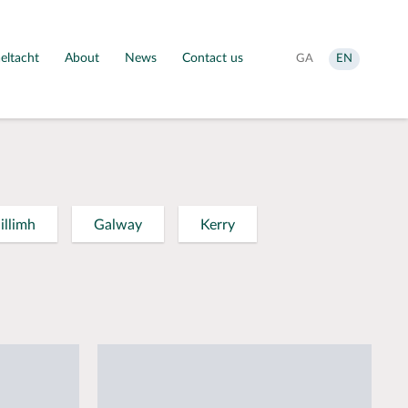
eltacht
About
News
Contact us
Aistrigh
Change
GA
EN
go
language
Gaeilge
to
English
illimh
Galway
Kerry