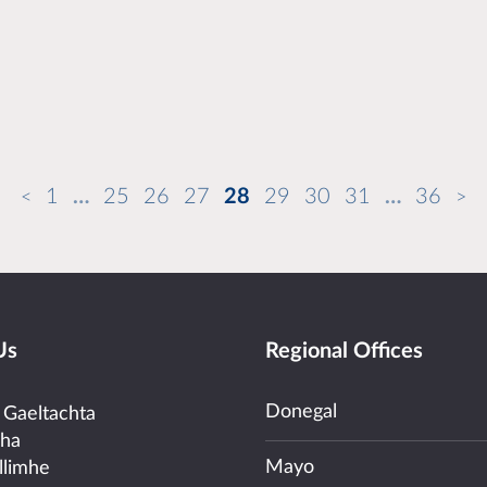
1
…
25
26
27
28
29
30
31
…
36
Us
Regional Offices
Donegal
 Gaeltachta
cha
Mayo
llimhe