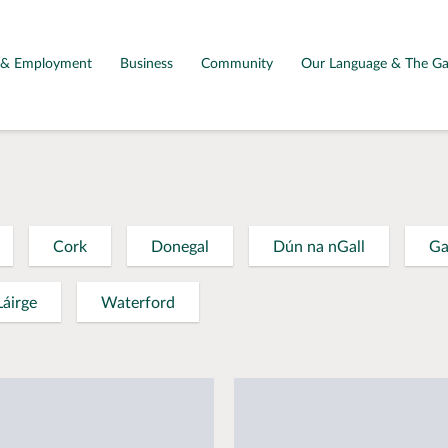
g & Employment
Business
Community
Our Language & The Ga
Cork
Donegal
Dún na nGall
Ga
Láirge
Waterford