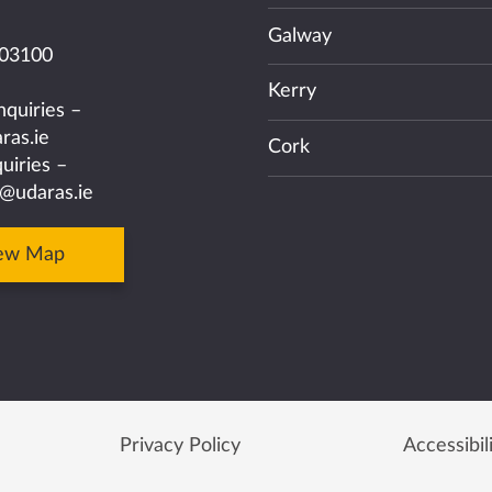
Galway
03100
Kerry
nquiries –
ras.ie
Cork
uiries –
@udaras.ie
ew Map
Privacy Policy
Accessibil