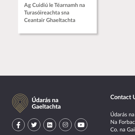
Ag Cuidiú le Téarnamh na
Turasóireachta sna
Ceantair Ghaeltachta
Údarás na Gaeltachta
Contact 
Údarás na
Visit
Visit
Visit
Visit
Visit
Na Forba
Co. na Gai