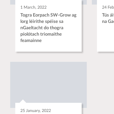
1 March, 2022
24 Feb
Togra Eorpach SW-Grow ag
Tús á
lorg léirithe spéise sa
na Ga
nGaeltacht do thogra
píolótach triomaithe
feamainne
25 January, 2022