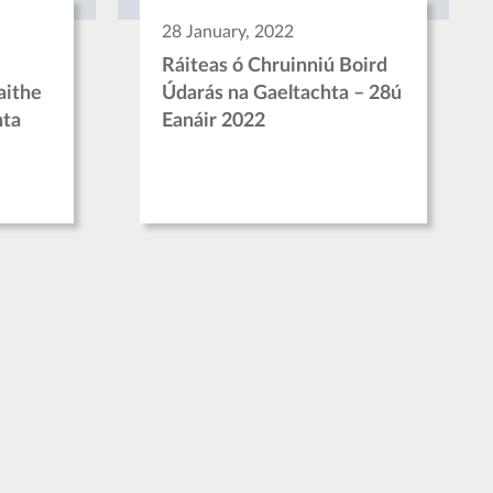
28 January, 2022
Ráiteas ó Chruinniú Boird
aithe
Údarás na Gaeltachta – 28ú
hta
Eanáir 2022