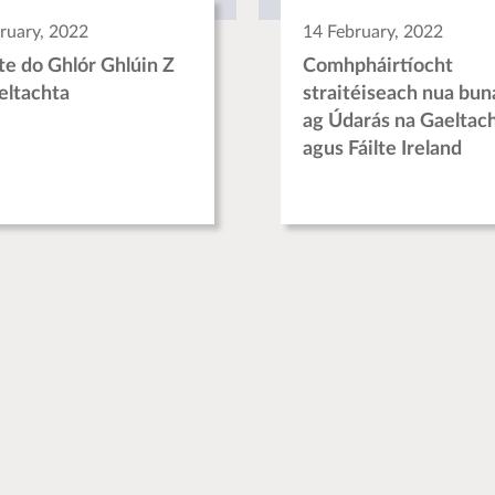
ruary, 2022
14 February, 2022
ite do Ghlór Ghlúin Z
Comhpháirtíocht
eltachta
straitéiseach nua bun
ag Údarás na Gaeltac
agus Fáilte Ireland