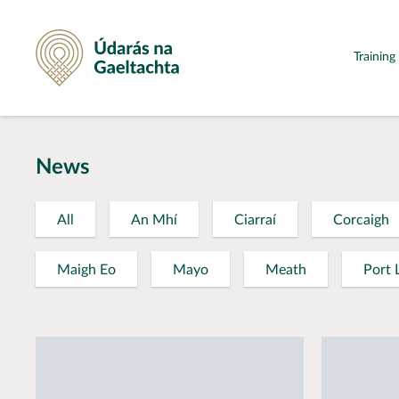
Údarás na Gaeltachta
Trainin
News
All
An Mhí
Ciarraí
Corcaigh
Maigh Eo
Mayo
Meath
Port 