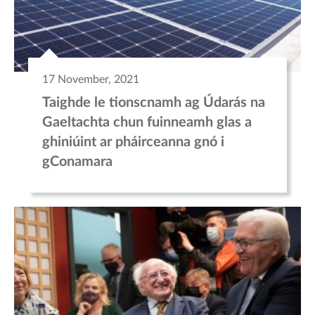
17 November, 2021
Taighde le tionscnamh ag Údarás na
Gaeltachta chun fuinneamh glas a
ghiniúint ar pháirceanna gnó i
gConamara