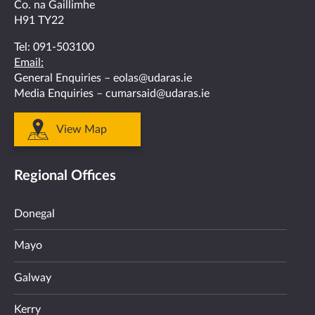
Co. na Gaillimhe
H91 TY22
Tel:
091-503100
Email:
General Enquiries –
eolas@udaras.ie
Media Enquiries –
cumarsaid@udaras.ie
View Map
Regional Offices
Donegal
Mayo
Galway
Kerry