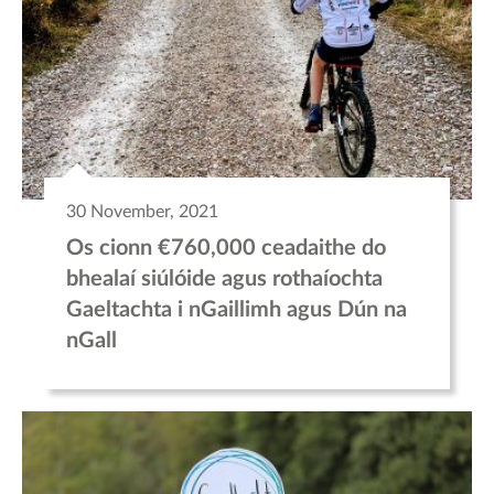
30 November, 2021
Os cionn €760,000 ceadaithe do
bhealaí siúlóide agus rothaíochta
Gaeltachta i nGaillimh agus Dún na
nGall