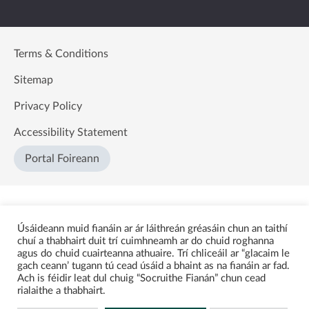
Terms & Conditions
Sitemap
Privacy Policy
Accessibility Statement
Portal Foireann
Úsáideann muid fianáin ar ár láithreán gréasáin chun an taithí
chuí a thabhairt duit trí cuimhneamh ar do chuid roghanna
agus do chuid cuairteanna athuaire. Trí chliceáil ar “glacaim le
gach ceann’ tugann tú cead úsáid a bhaint as na fianáin ar fad.
Ach is féidir leat dul chuig “Socruithe Fianán” chun cead
rialaithe a thabhairt.