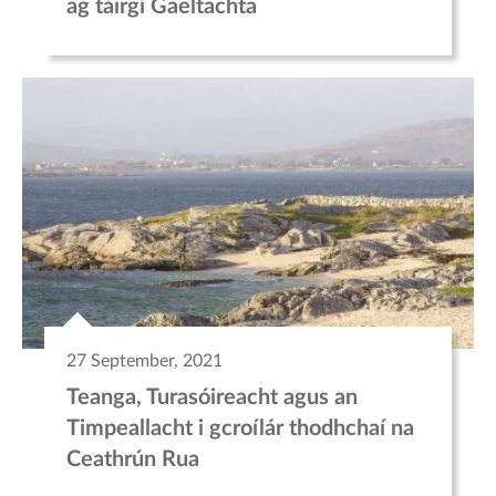
ag táirgí Gaeltachta
27 September, 2021
Teanga, Turasóireacht agus an
Timpeallacht i gcroílár thodhchaí na
Ceathrún Rua