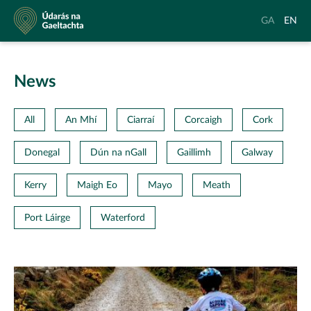
Údarás
Aistrigh
Chang
GA
EN
na
go
langu
Gaeltachta
Gaeilge
to
Englis
News
All
An Mhí
Ciarraí
Corcaigh
Cork
Donegal
Dún na nGall
Gaillimh
Galway
Kerry
Maigh Eo
Mayo
Meath
Port Láirge
Waterford