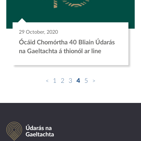
29 October, 2020
Ócáid Chomórtha 40 Bliain Údarás
na Gaeltachta á thionól ar line
1
2
3
4
5
Údarás
na
Gaeltachta