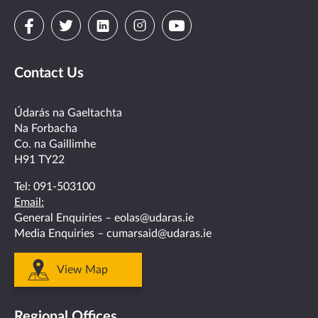
Visit
Visit
Visit
Visit
Visit
us
us
us
us
us
Contact Us
on
on
on
on
on
facebook
twitter
linkedin
instagram
youtube
Údarás na Gaeltachta
Na Forbacha
Co. na Gaillimhe
H91 TY22
Tel:
091-503100
Email:
General Enquiries –
eolas@udaras.ie
Media Enquiries –
cumarsaid@udaras.ie
View Map
Regional Offices