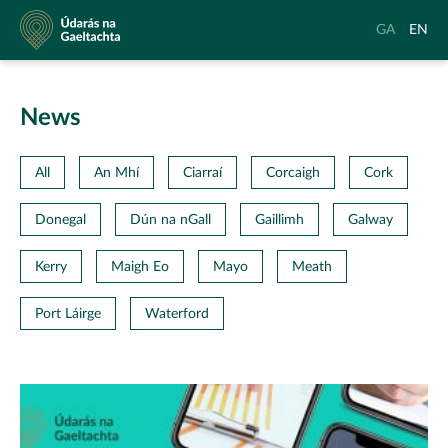
Údarás
Aistrigh
Chang
GA
EN
na
go
langu
Gaeltachta
Gaeilge
to
Englis
News
All
An Mhí
Ciarraí
Corcaigh
Cork
Donegal
Dún na nGall
Gaillimh
Galway
Kerry
Maigh Eo
Mayo
Meath
Port Láirge
Waterford