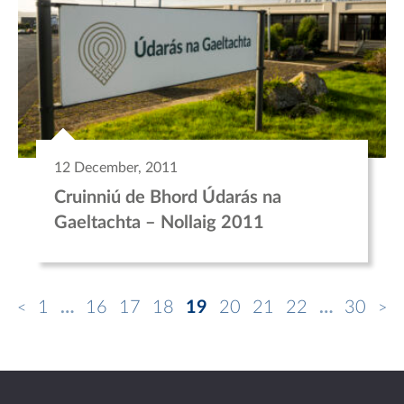
12 December, 2011
Cruinniú de Bhord Údarás na
Gaeltachta – Nollaig 2011
1
…
16
17
18
19
20
21
22
…
30