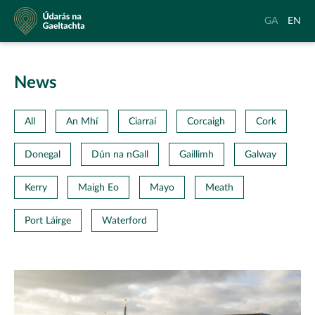
Údarás
Aistrigh
Chang
GA
EN
na
go
langu
Gaeltachta
Gaeilge
to
Englis
News
All
An Mhí
Ciarraí
Corcaigh
Cork
Donegal
Dún na nGall
Gaillimh
Galway
Kerry
Maigh Eo
Mayo
Meath
Port Láirge
Waterford