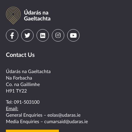
Údarás
na
Gaeltachta
Visit
Visit
Visit
Visit
Visit
us
us
us
us
us
Contact Us
on
on
on
on
on
facebook
twitter
linkedin
instagram
youtube
Údarás na Gaeltachta
Na Forbacha
Co. na Gaillimhe
H91 TY22
Tel:
091-503100
Email:
General Enquiries –
eolas@udaras.ie
Media Enquiries –
cumarsaid@udaras.ie