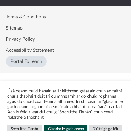
Terms & Conditions
Sitemap
Privacy Policy
Accessibility Statement
Portal Foireann
Úsáideann muid fianáin ar ár láithreán gréasáin chun an taithí
chuí a thabhairt duit trí cuimhneamh ar do chuid roghanna
agus do chuid cuairteanna athuaire. Trí chliceáil ar “glacaim le
gach ceann’ tugann tú cead úsáid a bhaint as na fianáin ar fad.
Ach is féidir leat dul chuig “Socruithe Fianán” chun cead
rialaithe a thabhairt.
Socruithe Fianán
Glacaim le gach ceann
Diúltaigh go léir