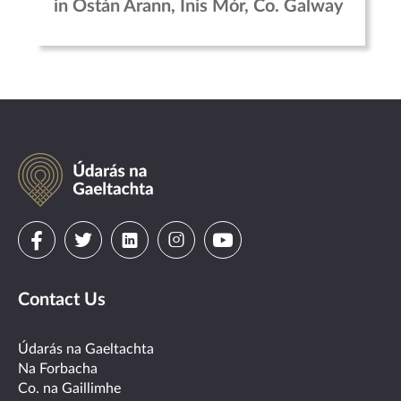
in Óstán Árann, Inis Mór, Co. Galway
Údarás
na
Gaeltachta
Visit
Visit
Visit
Visit
Visit
us
us
us
us
us
Contact Us
on
on
on
on
on
facebook
twitter
linkedin
instagram
youtube
Údarás na Gaeltachta
Na Forbacha
Co. na Gaillimhe