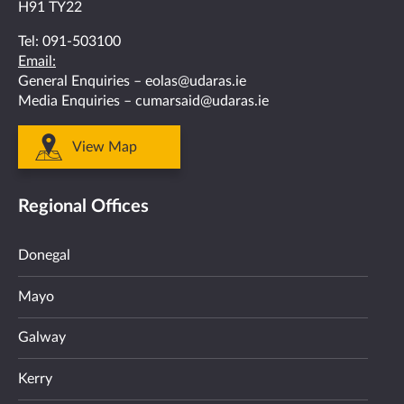
H91 TY22
Tel:
091-503100
Email:
General Enquiries –
eolas@udaras.ie
Media Enquiries –
cumarsaid@udaras.ie
View Map
Regional Offices
Donegal
Mayo
Galway
Kerry