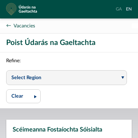
Údarás
Aistrigh
Chang
GA
EN
na
go
langu
Gaeltachta
Gaeilge
to
Vacancies
Englis
Poist Údarás na Gaeltachta
Refine:
Select Region
Scéimeanna Fostaíochta Sóisialta