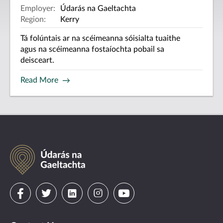
Employer:
Údarás na Gaeltachta
Region:
Kerry
Tá folúntais ar na scéimeanna sóisialta tuaithe
agus na scéimeanna fostaíochta pobail sa
deisceart.
Read More
Údarás
na
Gaeltachta
Visit
Visit
Visit
Visit
Visit
us
us
us
us
us