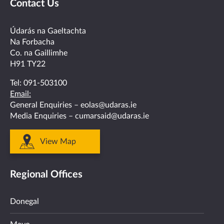
Contact Us
on
on
on
on
on
facebook
twitter
linkedin
instagram
youtube
Údarás na Gaeltachta
Na Forbacha
Co. na Gaillimhe
H91 TY22
Tel:
091-503100
Email:
General Enquiries –
eolas@udaras.ie
Media Enquiries –
cumarsaid@udaras.ie
View Map
Regional Offices
Donegal