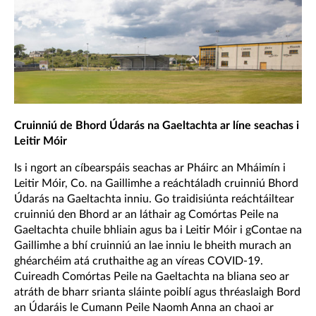
Cruinniú de Bhord Údarás na Gaeltachta ar líne seachas i
Leitir Móir
Is i ngort an cíbearspáis seachas ar Pháirc an Mháimín i
Leitir Móir, Co. na Gaillimhe a reáchtáladh cruinniú Bhord
Údarás na Gaeltachta inniu. Go traidisiúnta reáchtáiltear
cruinniú den Bhord ar an láthair ag Comórtas Peile na
Gaeltachta chuile bhliain agus ba i Leitir Móir i gContae na
Gaillimhe a bhí cruinniú an lae inniu le bheith murach an
ghéarchéim atá cruthaithe ag an víreas COVID-19.
Cuireadh Comórtas Peile na Gaeltachta na bliana seo ar
atráth de bharr srianta sláinte poiblí agus thréaslaigh Bord
an Údaráis le Cumann Peile Naomh Anna an chaoi ar