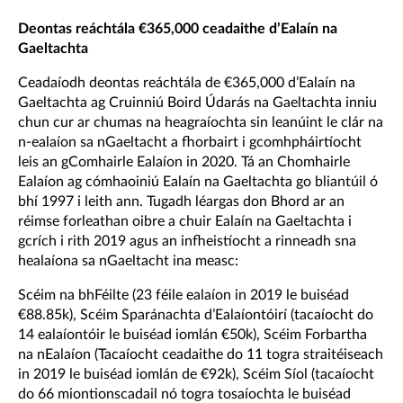
Deontas reáchtála €365,000 ceadaithe d’Ealaín na
Gaeltachta
Ceadaíodh deontas reáchtála de €365,000 d’Ealaín na
Gaeltachta ag Cruinniú Boird Údarás na Gaeltachta inniu
chun cur ar chumas na heagraíochta sin leanúint le clár na
n-ealaíon sa nGaeltacht a fhorbairt i gcomhpháirtíocht
leis an gComhairle Ealaíon in 2020. Tá an Chomhairle
Ealaíon ag cómhaoiniú Ealaín na Gaeltachta go bliantúil ó
bhí 1997 i leith ann. Tugadh léargas don Bhord ar an
réimse forleathan oibre a chuir Ealaín na Gaeltachta i
gcrích i rith 2019 agus an infheistíocht a rinneadh sna
healaíona sa nGaeltacht ina measc:
Scéim na bhFéilte (23 féile ealaíon in 2019 le buiséad
€88.85k), Scéim Sparánachta d’Ealaíontóirí (tacaíocht do
14 ealaíontóir le buiséad iomlán €50k), Scéim Forbartha
na nEalaíon (Tacaíocht ceadaithe do 11 togra straitéiseach
in 2019 le buiséad iomlán de €92k), Scéim Síol (tacaíocht
do 66 miontionscadail nó togra tosaíochta le buiséad