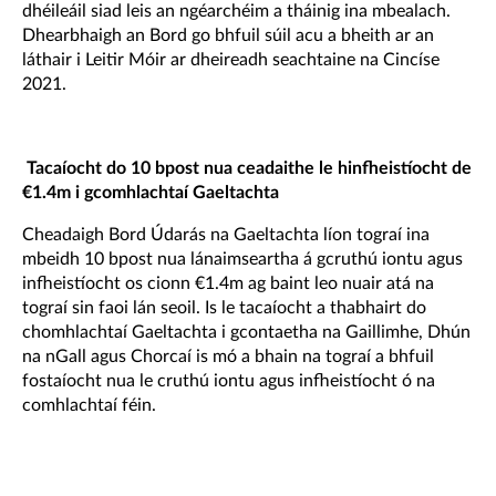
dhéileáil siad leis an ngéarchéim a tháinig ina mbealach.
Dhearbhaigh an Bord go bhfuil súil acu a bheith ar an
láthair i Leitir Móir ar dheireadh seachtaine na Cincíse
2021.
Tacaíocht do 10 bpost nua ceadaithe le hinfheistíocht de
€1.4m i gcomhlachtaí Gaeltachta
Cheadaigh Bord Údarás na Gaeltachta líon tograí ina
mbeidh 10 bpost nua lánaimseartha á gcruthú iontu agus
infheistíocht os cionn €1.4m ag baint leo nuair atá na
tograí sin faoi lán seoil. Is le tacaíocht a thabhairt do
chomhlachtaí Gaeltachta i gcontaetha na Gaillimhe, Dhún
na nGall agus Chorcaí is mó a bhain na tograí a bhfuil
fostaíocht nua le cruthú iontu agus infheistíocht ó na
comhlachtaí féin.