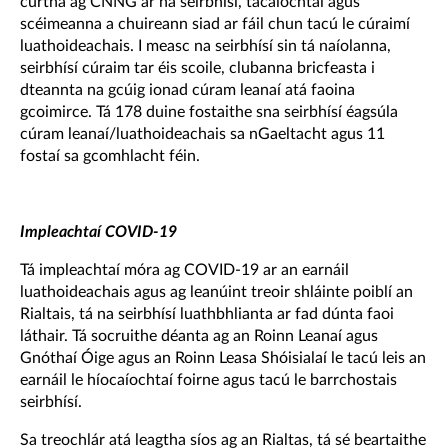
curtha ag CNNG ar na seirbhísí, tacaíochtaí agus
scéimeanna a chuireann siad ar fáil chun tacú le cúraimí
luathoideachais. I measc na seirbhísí sin tá naíolanna,
seirbhísí cúraim tar éis scoile, clubanna bricfeasta i
dteannta na gcúig ionad cúram leanaí atá faoina
gcoimirce. Tá 178 duine fostaithe sna seirbhísí éagsúla
cúram leanaí/luathoideachais sa nGaeltacht agus 11
fostaí sa gcomhlacht féin.
Impleachtaí COVID-19
Tá impleachtaí móra ag COVID-19 ar an earnáil
luathoideachais agus ag leanúint treoir shláinte poiblí an
Rialtais, tá na seirbhísí luathbhlianta ar fad dúnta faoi
láthair. Tá socruithe déanta ag an Roinn Leanaí agus
Gnóthaí Óige agus an Roinn Leasa Shóisialaí le tacú leis an
earnáil le híocaíochtaí foirne agus tacú le barrchostais
seirbhísí.
Sa treochlár atá leagtha síos ag an Rialtas, tá sé beartaithe