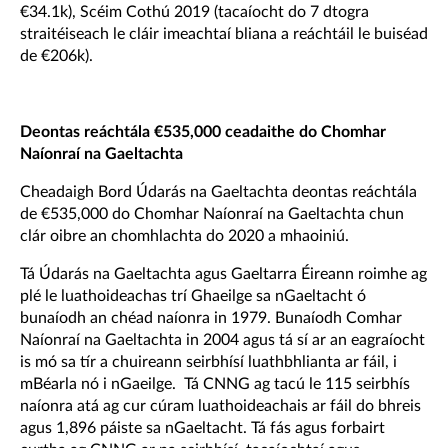
€34.1k), Scéim Cothú 2019 (tacaíocht do 7 dtogra
straitéiseach le cláir imeachtaí bliana a reáchtáil le buiséad
de €206k).
Deontas reáchtála €535,000 ceadaithe do Chomhar
Naíonraí na Gaeltachta
Cheadaigh Bord Údarás na Gaeltachta deontas reáchtála
de €535,000 do Chomhar Naíonraí na Gaeltachta chun
clár oibre an chomhlachta do 2020 a mhaoiniú.
Tá Údarás na Gaeltachta agus Gaeltarra Éireann roimhe ag
plé le luathoideachas trí Ghaeilge sa nGaeltacht ó
bunaíodh an chéad naíonra in 1979. Bunaíodh Comhar
Naíonraí na Gaeltachta in 2004 agus tá sí ar an eagraíocht
is mó sa tír a chuireann seirbhísí luathbhlianta ar fáil, i
mBéarla nó i nGaeilge. Tá CNNG ag tacú le 115 seirbhís
naíonra atá ag cur cúram luathoideachais ar fáil do bhreis
agus 1,896 páiste sa nGaeltacht. Tá fás agus forbairt