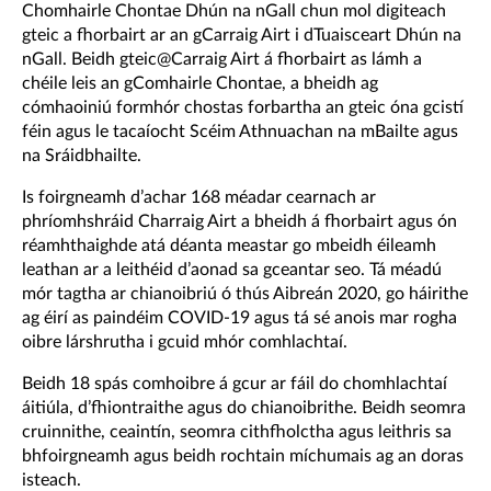
Chomhairle Chontae Dhún na nGall chun mol digiteach
gteic a fhorbairt ar an gCarraig Airt i dTuaisceart Dhún na
nGall. Beidh gteic@Carraig Airt á fhorbairt as lámh a
chéile leis an gComhairle Chontae, a bheidh ag
cómhaoiniú formhór chostas forbartha an gteic óna gcistí
féin agus le tacaíocht Scéim Athnuachan na mBailte agus
na Sráidbhailte.
Is foirgneamh d’achar 168 méadar cearnach ar
phríomhshráid Charraig Airt a bheidh á fhorbairt agus ón
réamhthaighde atá déanta meastar go mbeidh éileamh
leathan ar a leithéid d’aonad sa gceantar seo. Tá méadú
mór tagtha ar chianoibriú ó thús Aibreán 2020, go háirithe
ag éirí as paindéim COVID-19 agus tá sé anois mar rogha
oibre lárshrutha i gcuid mhór comhlachtaí.
Beidh 18 spás comhoibre á gcur ar fáil do chomhlachtaí
áitiúla, d’fhiontraithe agus do chianoibrithe. Beidh seomra
cruinnithe, ceaintín, seomra cithfholctha agus leithris sa
bhfoirgneamh agus beidh rochtain míchumais ag an doras
isteach.