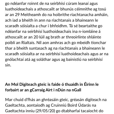
go ndéanfar roinnt de na seirbhísí cúram leanaí agus
luathoideachais a athoscailt ar bhunús céimnithe ag tosú
ar an 29 Meitheamh do na hoibrithe riachtanacha amháin,
ach iad a bheith in ann na riachtanais a bhaineann le
scaradh sóisialta a chur i bhfeidhm. Tá sé beartaithe go
ndéanfar na seirbhísí luathoideachais ina n-iomláine á
athoscailt ar an 20 Iúil ag brath ar threoirlínte shláinte
poiblí an Rialtais. Níl aon amhras ach go mbeidh tionchar
thar a bheith suntasach ag na riachtanais a bhaineann le
scaradh sóisialta ar na seirbhísí luathoideachais agus ar na
gnólachtaí atá ag soláthar agus ag bainistiú na seirbhísí
sin.
An Mol Digiteach gteic is faide ó thuaidh in Éirinn le
forbairt ar an gCarraig Airt i nDún na nGall
Mar chuid d’fhás an ghréasáin gteic, gréasán digiteach na
Gaeltachta, aontaíodh ag Cruinniú Boird Údarás na
Gaeltachta inniu (29/05/20) go dtabharfaí tacaíocht do