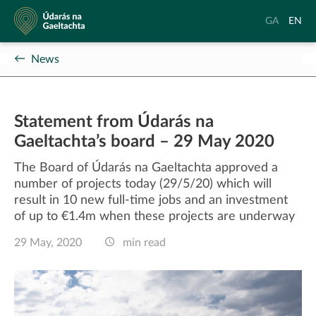
Údarás
Aistrigh
Chang
GA
EN
na
go
langu
Gaeltachta
Gaeilge
to
News
Englis
Statement from Údarás na
Gaeltachta’s board – 29 May 2020
The Board of Údarás na Gaeltachta approved a
number of projects today (29/5/20) which will
result in 10 new full-time jobs and an investment
of up to €1.4m when these projects are underway
29 May, 2020
min read