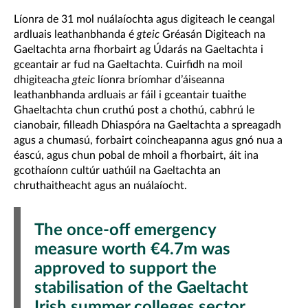
Líonra de 31 mol nuálaíochta agus digiteach le ceangal
ardluais leathanbhanda é
gteic
Gréasán Digiteach na
Gaeltachta arna fhorbairt ag Údarás na Gaeltachta i
gceantair ar fud na Gaeltachta. Cuirfidh na moil
dhigiteacha
gteic
líonra bríomhar d’áiseanna
leathanbhanda ardluais ar fáil i gceantair tuaithe
Ghaeltachta chun cruthú post a chothú, cabhrú le
cianobair, filleadh Dhiaspóra na Gaeltachta a spreagadh
agus a chumasú, forbairt coincheapanna agus gnó nua a
éascú, agus chun pobal de mhoil a fhorbairt, áit ina
gcothaíonn cultúr uathúil na Gaeltachta an
chruthaitheacht agus an nuálaíocht.
The once-off emergency
measure worth €4.7m was
approved to support the
stabilisation of the Gaeltacht
Irish summer colleges sector