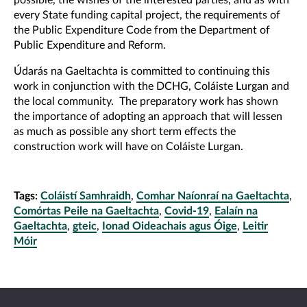
possible, the wishes of the interested parties, and as with
every State funding capital project, the requirements of
the Public Expenditure Code from the Department of
Public Expenditure and Reform.
Údarás na Gaeltachta is committed to continuing this
work in conjunction with the DCHG, Coláiste Lurgan and
the local community. The preparatory work has shown
the importance of adopting an approach that will lessen
as much as possible any short term effects the
construction work will have on Coláiste Lurgan.
Tags:
Coláistí Samhraidh
,
Comhar Naíonraí na Gaeltachta
,
Comórtas Peile na Gaeltachta
,
Covid-19
,
Ealaín na
Gaeltachta
,
gteic
,
Ionad Oideachais agus Óige
,
Leitir
Móir