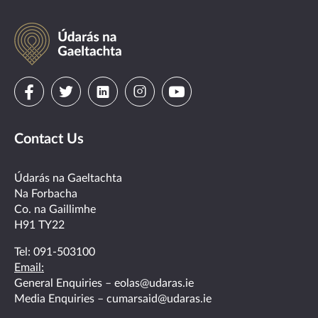
Údarás
na
Gaeltachta
Visit
Visit
Visit
Visit
Visit
us
us
us
us
us
Contact Us
on
on
on
on
on
facebook
twitter
linkedin
instagram
youtube
Údarás na Gaeltachta
Na Forbacha
Co. na Gaillimhe
H91 TY22
Tel:
091-503100
Email:
General Enquiries –
eolas@udaras.ie
Media Enquiries –
cumarsaid@udaras.ie